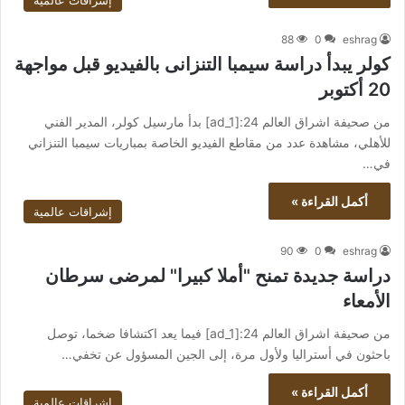
إشراقات عالمية
88
0
eshrag
كولر يبدأ دراسة سيمبا التنزانى بالفيديو قبل مواجهة
20 أكتوبر
من صحيفة اشراق العالم 24:[ad_1] بدأ مارسيل كولر، المدير الفني
للأهلي، مشاهدة عدد من مقاطع الفيديو الخاصة بمباريات سيمبا التنزاني
في…
أكمل القراءة »
إشراقات عالمية
90
0
eshrag
دراسة جديدة تمنح "أملا كبيرا" لمرضى سرطان
الأمعاء
من صحيفة اشراق العالم 24:[ad_1] فيما يعد اكتشافا ضخما، توصل
باحثون في أستراليا ولأول مرة، إلى الجين المسؤول عن تخفي…
أكمل القراءة »
إشراقات عالمية