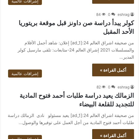
إشراقات عالمية
84
0
eshrag
كولر يبدأ دراسة صن داونز قبل موقعة بريتوريا
الأحد المقبل
من صحيفة اشراق العالم 24:[ad_1] إعلان: شاهد أجمل الأفلام
والمسلسلات 2021 إشراق العالم 24-متابعات: تلقى مارسيل كولر
المدير…
أكمل القراءة »
إشراقات عالمية
82
0
eshrag
الزمالك يعيد دراسة طلبات أحمد فتوح المادية
للتجديد للقلعة البيضاء
من صحيفة اشراق العالم 24:[ad_1] يعيد مسئولو نادى الزمالك دراسة
طلبات أحمد فتوح المادية من أجل العمل على توفيرها والوصول…
أكمل القراءة »