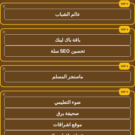
!
عالم الشباب
!
باقة باك لينك
تحسين SEO سلة
!
ماسنجر المسلم
!
ضوء التعليمي
صحيفة برق
موقع اشراقات