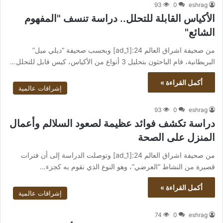
93
0
eshrag
الأكياس القابلة للتحلل.. دراسة تنسف "المفهوم
الشائع"
من صحيفة اشراق العالم 24:[ad_1] وبحسب صحيفة “ديلي ميل”
البريطانية، قام الباحثون بتحليل 3 أنواع من الأكياس، كيس قابل للتحلل…
أكمل القراءة »
إشراقات عالمية
93
0
eshrag
دراسة تكشف فوائد عظيمة لصعود السلالم وأعمال
المنزل على الصحة
من صحيفة اشراق العالم 24:[ad_1] وتوصلت الدراسة إلى أن فترات
قصيرة من النشاط “العرضي”، وهو النوع الذي نقوم به كجزء…
أكمل القراءة »
إشراقات عالمية
74
0
eshrag