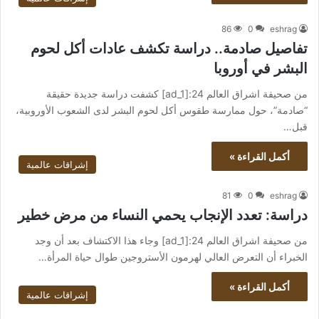
86
0
eshrag
تفاصيل صادمة.. دراسة تكشف عادات أكل لحوم
البشر في أوروبا
من صحيفة اشراق العالم 24:[ad_1] كشفت دراسة جديدة حقيقة
“صادمة”، حول ممارسة طقوس أكل لحوم البشر لدى الشعوب الأوروبية،
قبل…
أكمل القراءة »
إشراقات عالمية
81
0
eshrag
دراسة: تعدد الإنجاب يحمي النساء من مرض خطير
من صحيفة اشراق العالم 24:[ad_1] وجاء هذا الاكتشاف بعد أن وجد
الخبراء أن التعرض العالي لهرمون الأستروجين طوال حياة المرأة…
أكمل القراءة »
إشراقات عالمية