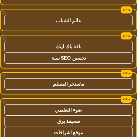
!
عالم الشباب
!
باقة باك لينك
تحسين SEO سلة
!
ماسنجر المسلم
!
ضوء التعليمي
صحيفة برق
موقع اشراقات