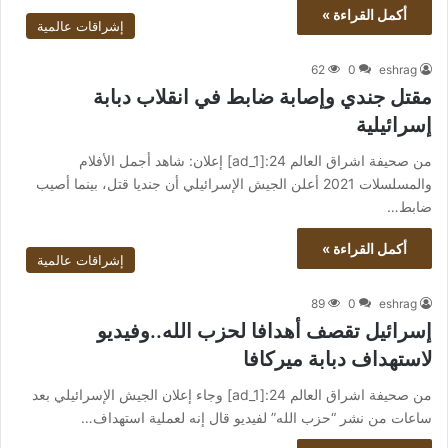
أكمل القراءة »
إشراقات عالمية
62
0
eshrag
مقتل جندي وإصابة ضابط في انقلاب دبابة
إسرائيلية
من صحيفة اشراق العالم 24:[ad_1] إعلان: شاهد أجمل الأفلام
والمسلسلات 2021 أعلن الجيش الإسرائيلي أن جنديا قتل، بينما أصيب
ضابط…
أكمل القراءة »
إشراقات عالمية
89
0
eshrag
إسرائيل تقصف أهدافا لحزب الله..وفيديو
لاستهداف دبابة ميركافا
من صحيفة اشراق العالم 24:[ad_1] وجاء إعلان الجيش الإسرائيلي بعد
ساعات من نشر “حزب الله” لفيديو قال إنه لعملية استهداف…