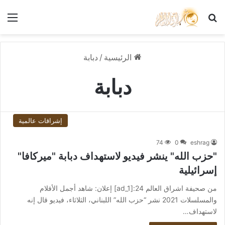
بحث عن
الق
الرئيسية
/
دبابة
دبابة
إشراقات عالمية
74
0
eshrag
"حزب الله" ينشر فيديو لاستهداف دبابة "ميركافا"
إسرائيلية
من صحيفة اشراق العالم 24:[ad_1] إعلان: شاهد أجمل الأفلام
والمسلسلات 2021 نشر “حزب الله” اللبناني، الثلاثاء، فيديو قال إنه
لاستهداف…