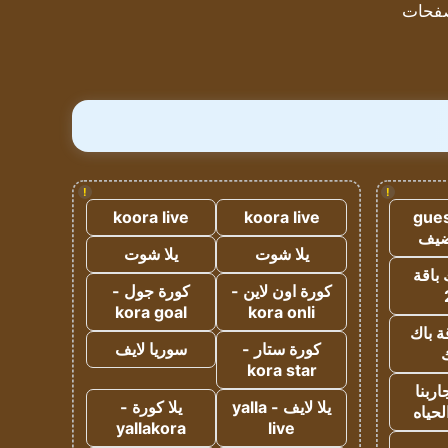
فحات
!
!
koora live
koora live
gues
ضيف
يلا شوت
يلا شوت
 باقة
كورة اون لاين -
كورة جول -
kora goal
kora onli
ة باك
كورة ستار -
سوريا لايف
ك
kora star
ربنا
يلا لايف - yalla
يلا كورة -
لحياه
yallakora
live