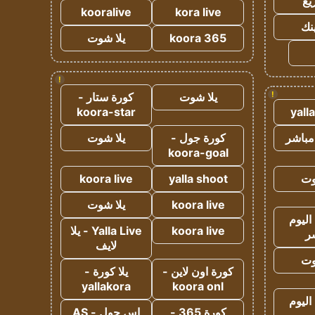
يع
kooralive
kora live
ينك
koora 365
يلا شوت
!
!
يلا شوت
كورة ستار -
koora-star
yall
مباشر
كورة جول -
يلا شوت
koora-goal
وت
yalla shoot
koora live
koora live
يلا شوت
اليوم
koora live
Yalla Live - يلا
ر
لايف
وت
كورة اون لاين -
يلا كورة -
yallakora
koora onl
اليوم
كورة 365 -
اس جول - AS