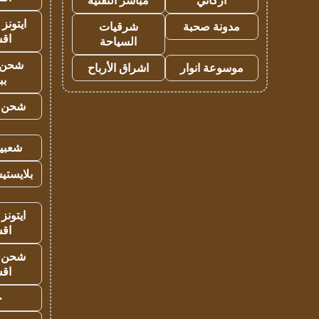
أركاني
مباشر التقنية
ايتونز
مدونة صحبة
شرقيات
اق
السياحة
شحن 
موسوعة انوار
اشراق الأرباح
بب
شحن يل
شعبية
بلايستي
ايتونز
اق
شحن يل
اق
ح