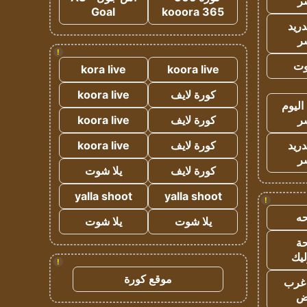
ر
Goal
kooora 365
دريد
ر
!
وت
kora live
koora live
كورة لايف
koora live
اليوم
ر
كورة لايف
koora live
دريد
كورة لايف
koora live
ر
كورة لايف
يلا شوت
yalla shoot
yalla shoot
!
ه
يلا شوت
يلا شوت
ة
ليك
!
موقع كورة
غرب
اض