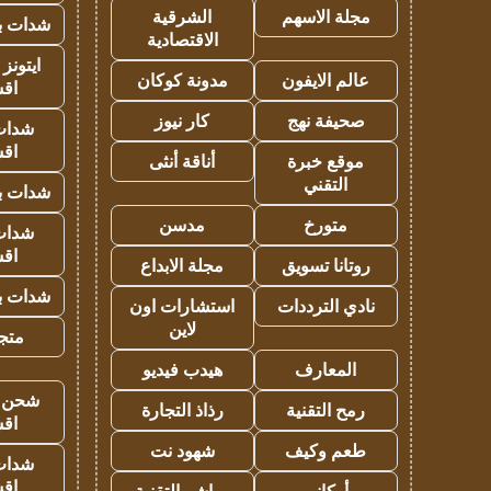
مجلة الاسهم
الشرقية
شدات بب
الاقتصادية
ايتونز
عالم الايفون
مدونة كوكان
اق
صحيفة نهج
كار نيوز
شدات
اق
موقع خبرة
أناقة أنثى
التقني
شدات بب
متورخ
مدسن
شدات
اق
روتانا تسويق
مجلة الابداع
شدات بب
نادي الترددات
استشارات اون
لاين
متجر 
المعارف
هيدب فيديو
شحن يل
رمح التقنية
رذاذ التجارة
اق
طعم وكيف
شهود نت
شدات
اق