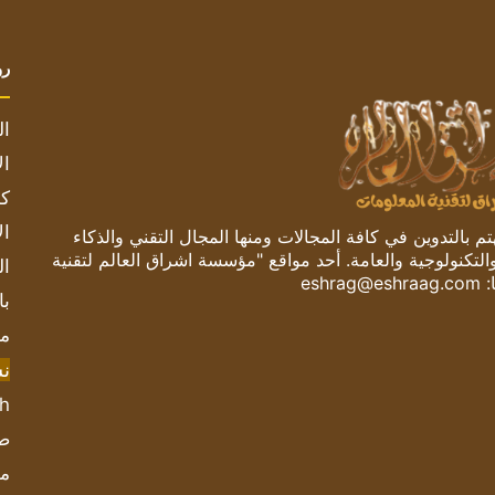
رو
ال
ال
كم
ال
 بالتدوين في كافة المجالات ومنها المجال التقني والذكاء
والتكنولوجية والعامة. أحد مواقع "مؤسسة اشراق العالم لتقنية
ال
:
eshrag@eshraag.com
با
مش
ن
sh
صحيف
مؤ