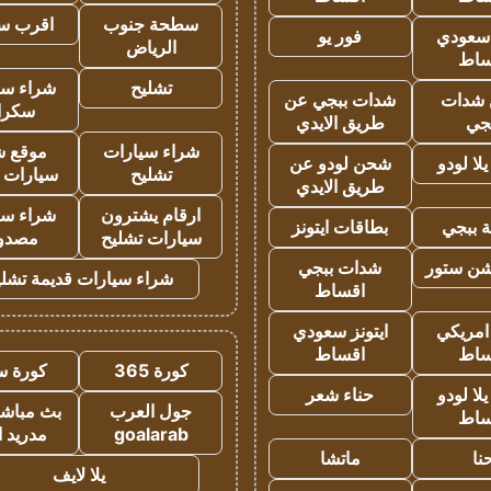
سطحة جنوب
اقرب س
 سعودي
فور يو
الرياض
ساط
تشليح
شراء سي
شدات
شدات ببجي عن
سكرا
جي
طريق الايدي
شراء سيارات
موقع ش
ا لودو
شحن لودو عن
تشليح
سيارات 
طريق الايدي
ارقام يشترون
شراء سي
 ببجي
بطاقات ايتونز
سيارات تشليح
مصدو
شن ستور
شدات ببجي
شراء سيارات قديمة تشلي
اقساط
 امريكي
ايتونز سعودي
ساط
اقساط
كورة 365
كورة س
ا لودو
حناء شعر
جول العرب
بث مباشر
ساط
goalarab
مدريد ا
نا
ماتشا
يلا لايف