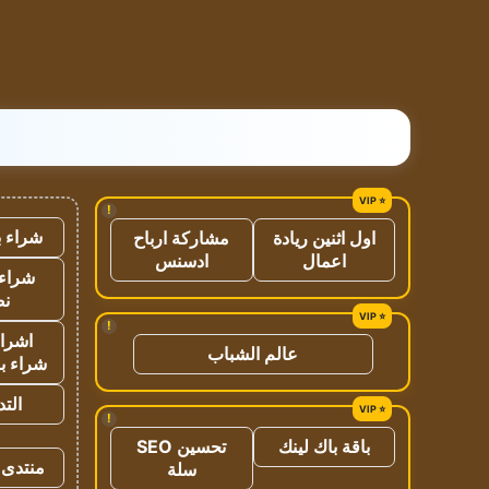
!
شراء ب
اول اثنين ريادة
مشاركة ارباح
اعمال
ادسنس
شراء 
نص
!
اشراق
عالم الشباب
شراء با
الت
!
باقة باك لينك
تحسين SEO
منتدى 
سلة