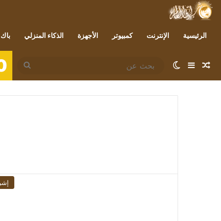
الرئيسية
الإنترنت
كمبيوتر
الأجهزة
الذكاء المنزلي
باك 
0
مقال عشوائي
إضافة عمود جانبي
الوضع المظلم
بحث
عن
إشر