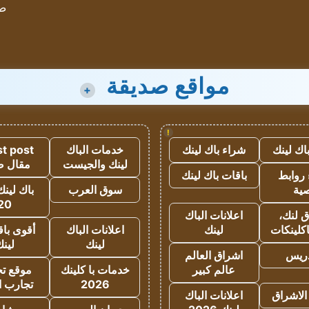
ص
مواقع صديقة
+
!
اك لينك
شراء باك لينك
خدمات الباك
t post
لينك والجيست
مقال 
روابط
باقات باك لينك
ية
سوق العرب
باك لينك
20
 لنك،
اعلانات الباك
كلينكات
لينك
اعلانات الباك
أقوى باق
لينك
لين
دريس
اشراق العالم
عالم كبير
خدمات با كلينك
موقع تجا
2026
تجارب ا
الاشراق
اعلانات الباك