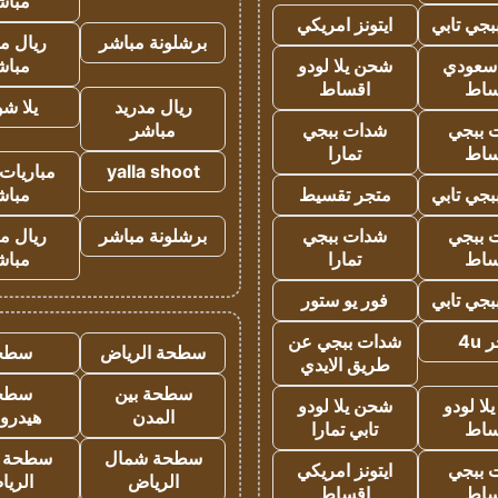
مباش
جي تابي
ايتونز امريكي
برشلونة مباشر
ريال م
 سعودي
شحن يلا لودو
مباش
ساط
اقساط
ريال مدريد
يلا ش
 ببجي
شدات ببجي
مباشر
ساط
تمارا
yalla shoot
مباريات 
جي تابي
متجر تقسيط
مباش
 ببجي
شدات ببجي
برشلونة مباشر
ريال م
ساط
تمارا
مباش
جي تابي
فور يو ستور
4u
شدات ببجي عن
سطحة الرياض
سطح
طريق الايدي
سطحة بين
سطح
ا لودو
شحن يلا لودو
المدن
هيدرو
ساط
تابي تمارا
سطحة شمال
سطحة 
 ببجي
ايتونز امريكي
الرياض
الري
ساط
اقساط