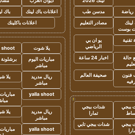
لينك 2026
ديوان العرب
مشار
رياضة
مدسن طب
اعلانات باك لينك
باك ل
لينك
مصادر التعليم
اعلانات باكلينك
 بوست
تقنية
يو ان بي
الرياضي
يلا شوت
a shoot
 حالة
اخبار 24 ساعة
مباريات اليوم
برشلونة 
عليم
مباشر
 فنون
صحيفة العالم
ريال مدريد
يلا ش
فيه
مباشر
yalla shoot
مباريات 
!
مباش
 ببجي
شدات ببجي
ريال مدريد
يلا ش
ساط
تمارا
مباشر
 ببجي
شدات ببجي تابي
yalla shoot
مباريات 
ارا