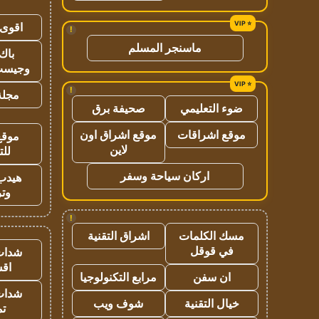
اقوى 
!
ماسنجر المسلم
باك 
وجيست
!
مجلة 
ضوء التعليمي
صحيفة برق
موقع اشراقات
موقع اشراق اون
موقع
لاين
للت
اركان سياحة وسفر
هيدب
وتر
!
مسك الكلمات
اشراق التقنية
في قوقل
شدات
اق
ان سفن
مرابع التكنولوجيا
شدات
خيال التقنية
شوف ويب
تم