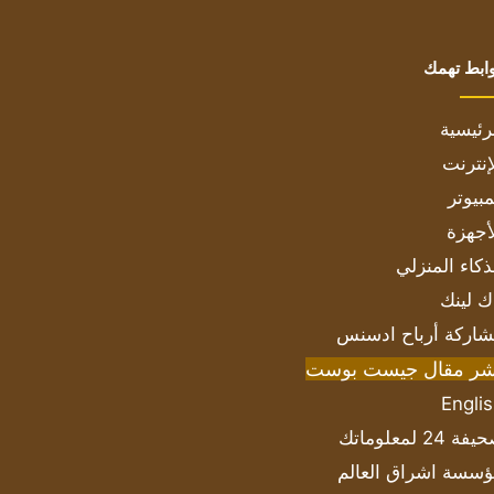
ابط تهمك
رئيسية
إنترنت
بيوتر
أجهزة
ذكاء المنزلي
ك لينك
اركة أرباح ادسنس
شر مقال جيست بوست
Engli
ة 24 لمعلوماتك
سسة اشراق العالم