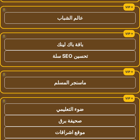
!
عالم الشباب
!
باقة باك لينك
تحسين SEO سلة
!
ماسنجر المسلم
!
ضوء التعليمي
صحيفة برق
موقع اشراقات