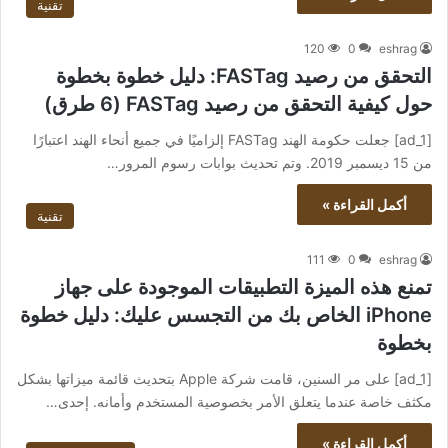
تقنية
120
0
eshrag
التحقق من رصيد FASTag: دليل خطوة بخطوة
حول كيفية التحقق من رصيد FASTag (6 طرق)
[ad_1] جعلت حكومة الهند FASTag إلزاميًا في جميع أنحاء الهند اعتبارًا
من 15 ديسمبر 2019. وتم تحديث بوابات رسوم المرور…
أكمل القراءة »
تقنية
111
0
eshrag
تمنع هذه الميزة التطبيقات الموجودة على جهاز
iPhone الخاص بك من التجسس عليك: دليل خطوة
بخطوة
[ad_1] على مر السنين، قامت شركة Apple بتحديث قائمة ميزاتها بشكل
مكثف خاصة عندما يتعلق الأمر بخصوصية المستخدم وأمانه. إحدى…
أكمل القراءة »