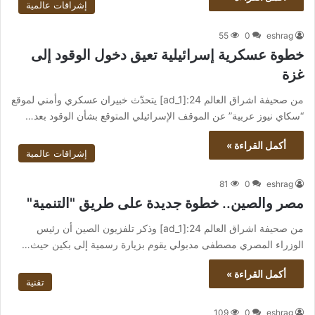
إشراقات عالمية
55
0
eshrag
خطوة عسكرية إسرائيلية تعيق دخول الوقود إلى
غزة
من صحيفة اشراق العالم 24:[ad_1] يتحدّث خبيران عسكري وأمني لموقع
“سكاي نيوز عربية” عن الموقف الإسرائيلي المتوقع بشأن الوقود بعد…
أكمل القراءة »
إشراقات عالمية
81
0
eshrag
مصر والصين.. خطوة جديدة على طريق "التنمية"
من صحيفة اشراق العالم 24:[ad_1] وذكر تلفزيون الصين أن رئيس
الوزراء المصري مصطفى مدبولي يقوم بزيارة رسمية إلى بكين حيث…
أكمل القراءة »
تقنية
109
0
eshrag