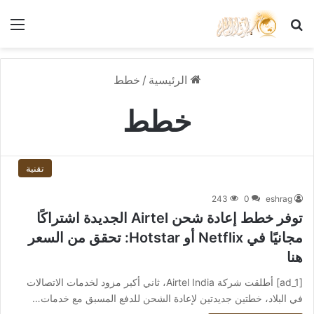
بحث عن
الق
الرئيسية
/
خطط
خطط
تقنية
243
0
eshrag
توفر خطط إعادة شحن Airtel الجديدة اشتراكًا
مجانيًا في Netflix أو Hotstar: تحقق من السعر
هنا
[ad_1] أطلقت شركة Airtel India، ثاني أكبر مزود لخدمات الاتصالات
في البلاد، خطتين جديدتين لإعادة الشحن للدفع المسبق مع خدمات…