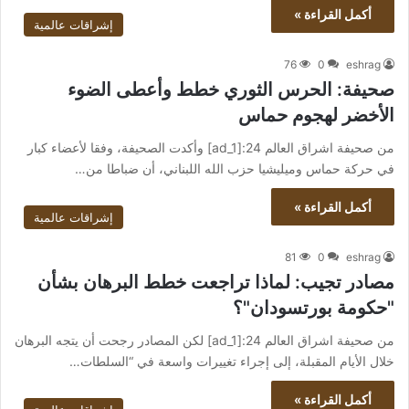
أكمل القراءة »
إشراقات عالمية
76
0
eshrag
صحيفة: الحرس الثوري خطط وأعطى الضوء
الأخضر لهجوم حماس
من صحيفة اشراق العالم 24:[ad_1] وأكدت الصحيفة، وفقا لأعضاء كبار
في حركة حماس وميليشيا حزب الله اللبناني، أن ضباطا من…
أكمل القراءة »
إشراقات عالمية
81
0
eshrag
مصادر تجيب: لماذا تراجعت خطط البرهان بشأن
"حكومة بورتسودان"؟
من صحيفة اشراق العالم 24:[ad_1] لكن المصادر رجحت أن يتجه البرهان
خلال الأيام المقبلة، إلى إجراء تغييرات واسعة في “السلطات…
أكمل القراءة »