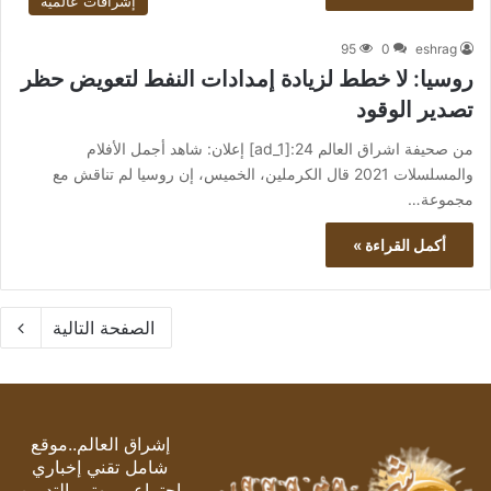
إشراقات عالمية
95
0
eshrag
روسيا: لا خطط لزيادة إمدادات النفط لتعويض حظر
تصدير الوقود
من صحيفة اشراق العالم 24:[ad_1] إعلان: شاهد أجمل الأفلام
والمسلسلات 2021 قال الكرملين، الخميس، إن روسيا لم تناقش مع
مجموعة…
أكمل القراءة »
الصفحة التالية
إشراق العالم..موقع
شامل تقني إخباري
اجتماعي, يهتم بالتدوين