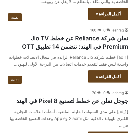
الخاصة به والتي تكلف بانتظام ما لا يقل عن روبية.…
أكمل القراءة »
تقنية
160
0
eshrag
تعلن شركة Reliance عن خطط Jio TV
Premium في الهند: تتضمن 14 تطبيق OTT
[ad_1] خطت شركة Reliance Jio الرائدة في مجال الاتصالات خطوات
واسعة ليس فقط لتقديم خدمات اتصالات من الدرجة الأولى للهنود…
أكمل القراءة »
تقنية
70
0
eshrag
جوجل تعلن عن خطط لتصنيع Pixel 8 في الهند
[ad_1] على مدى السنوات القليلة الماضية، أنشأت العلامات التجارية
الكبرى للهواتف الذكية مثل Xiaomi وApple وحدات التصنيع الخاصة بها
في…