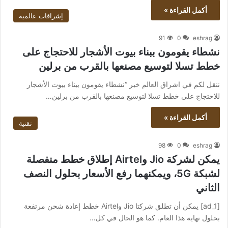
أكمل القراءة »
إشراقات عالمية
91
0
eshrag
نشطاء يقومون ببناء بيوت الأشجار للاحتجاج على
خطط تسلا لتوسيع مصنعها بالقرب من برلين
ننقل لكم في اشراق العالم خبر “نشطاء يقومون ببناء بيوت الأشجار
للاحتجاج على خطط تسلا لتوسيع مصنعها بالقرب من برلين…
أكمل القراءة »
تقنية
98
0
eshrag
يمكن لشركة Jio وAirtel إطلاق خطط منفصلة
لشبكة 5G، ويمكنهما رفع الأسعار بحلول النصف
الثاني
[ad_1] يمكن أن تطلق شركتا Jio وAirtel خطط إعادة شحن مرتفعة
بحلول نهاية هذا العام. كما هو الحال في كل…