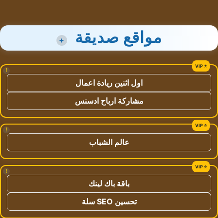
مواقع صديقة
+
!
اول اثنين ريادة اعمال
مشاركة ارباح ادسنس
!
عالم الشباب
!
باقة باك لينك
تحسين SEO سلة