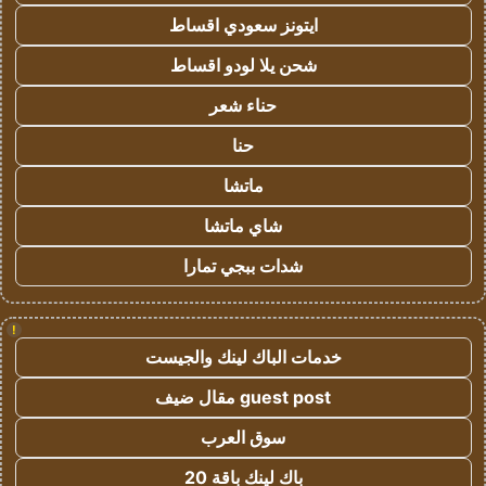
ايتونز سعودي اقساط
شحن يلا لودو اقساط
حناء شعر
حنا
ماتشا
شاي ماتشا
شدات ببجي تمارا
!
خدمات الباك لينك والجيست
guest post مقال ضيف
سوق العرب
باك لينك باقة 20