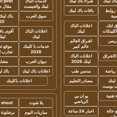
اك لينك
شراء باك لينك
خدمات الباك
t post
لينك والجيست
مقال 
روابط
باقات باك لينك
ية
سوق العرب
باك لينك
20
 لنك،
اعلانات الباك
كلينكات
لينك
اعلانات الباك
أقوى باق
لينك
لين
دريس
اشراق العالم
عالم كبير
خدمات با كلينك
موقع تجا
2026
تجارب ا
الاشراق
اعلانات الباك
لينك 2026
ديوان العرب
مشار
رياضة
مدسن طب
اعلانات باك لينك
باك ل
لينك
مصادر التعليم
اعلانات باكلينك
 بوست
تقنية
يو ان بي
الرياضي
يلا شوت
a shoot
 حالة
اخبار 24 ساعة
مباريات اليوم
برشلونة 
عليم