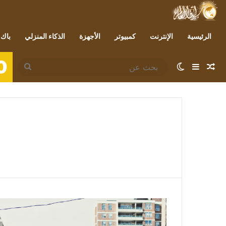
الرئيسية
الإنترنت
كمبيوتر
الأجهزة
الذكاء المنزلي
باك 
0
مقال عشوائي
إضافة عمود جانبي
الوضع المظلم
بحث
عن