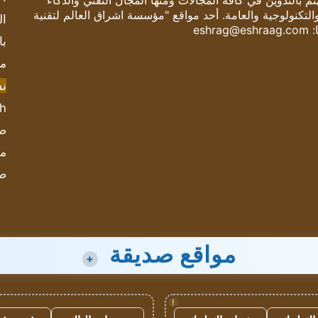
 بالتدوين في كافة المجالات ومنها المجال التقني والذكاء
والتكنولوجية والعامة. أحد مواقع "مؤسسة اشراق العالم لتقنية
ال
:
eshrag@eshraag.com
با
مش
ن
sh
صحيف
مؤ
ص
مواقع صديقة
+
!