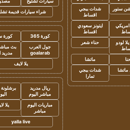
سيارات تشليح
مصدو
شن ستور
شدات ببجي
شراء سيارات قديمة تشلي
اقساط
 امريكي
ايتونز سعودي
ساط
اقساط
كورة 365
كورة س
ا لودو
حناء شعر
جول العرب
بث مباشر
ساط
goalarab
مدريد ا
نا
ماتشا
يلا لايف
ماتشا
شدات ببجي
تمارا
ريال مدريد
برشلونة 
مباشر اليوم
اليو
مباريات اليوم
يلا لا
مباشر
yalla live