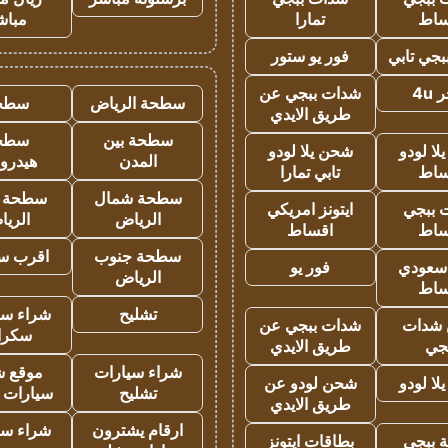
ساط
تمارا
مباش
جي تابي
فور يو ستور
4u
شدات ببجي عن
سطحة الرياض
سطح
طريق الايدي
سطحة بين
سطح
ا لودو
شحن يلا لودو
المدن
هيدرو
ساط
تابي تمارا
سطحة شمال
سطحة 
 ببجي
ايتونز امريكي
الرياض
الري
ساط
اقساط
سطحة جنوب
اقرب س
 سعودي
فور يو
الرياض
ساط
تشليح
شراء سي
شدات
شدات ببجي عن
سكرا
جي
طريق الايدي
شراء سيارات
موقع ش
ا لودو
شحن لودو عن
تشليح
سيارات 
طريق الايدي
ارقام يشترون
شراء سي
 ببجي
بطاقات ايتونز