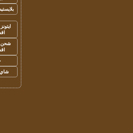
بلايستي
ايتونز
اق
شحن يل
اق
ح
شاي 