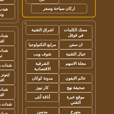
اركان سياحة وسفر
هيدب
وتر
!
مسك الكلمات
اشراق التقنية
في قوقل
شدات
اق
ان سفن
مرابع التكنولوجيا
شدات
خيال التقنية
شوف ويب
تم
مجلة الاسهم
الشرقية
شدات بب
الاقتصادية
ايتونز
عالم الايفون
مدونة كوكان
اق
صحيفة نهج
كار نيوز
شدات
اق
موقع خبرة
أناقة أنثى
التقني
شدات بب
متورخ
مدسن
شدات