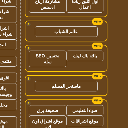
شراء ب
اول اثنين ريادة
مشاركة ارباح
اعمال
ادسنس
شراء 
نص
!
اشراق
عالم الشباب
شراء با
الت
!
باقة باك لينك
تحسين SEO
منتدى 
سلة
اقوى 
!
ماسنجر المسلم
باك 
وجيست
!
مجلة 
ضوء التعليمي
صحيفة برق
موقع اشراقات
موقع اشراق اون
موقع
لاين
للت