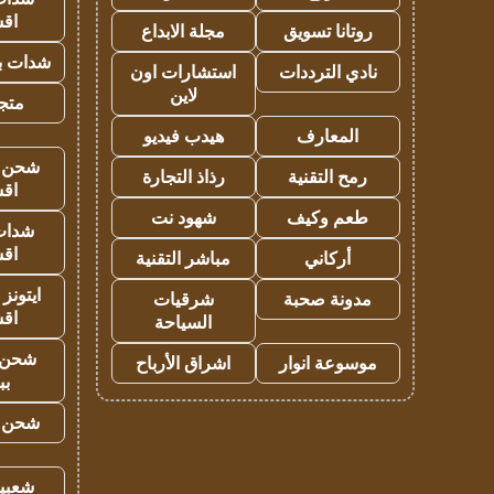
اق
روتانا تسويق
مجلة الابداع
شدات بب
نادي الترددات
استشارات اون
لاين
متجر 
المعارف
هيدب فيديو
شحن يل
رمح التقنية
رذاذ التجارة
اق
طعم وكيف
شهود نت
شدات
اق
أركاني
مباشر التقنية
ايتونز
مدونة صحبة
شرقيات
اق
السياحة
شحن 
موسوعة انوار
اشراق الأرباح
بب
شحن يل
شعبية