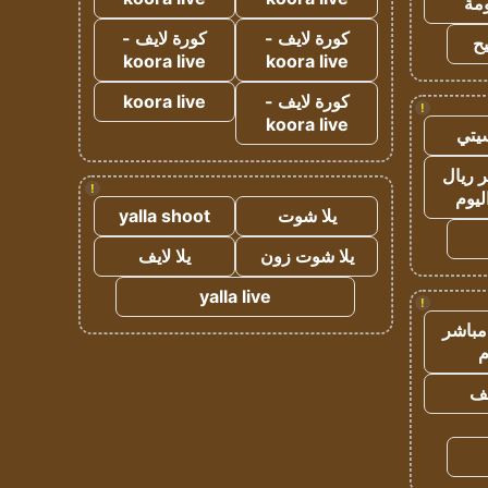
مة
كورة لايف -
كورة لايف -
ح
koora live
koora live
كورة لايف -
koora live
!
koora live
يتي
 ريال
!
ليوم
يلا شوت
yalla shoot
يلا شوت زون
يلا لايف
yalla live
!
مباشر
م
يف