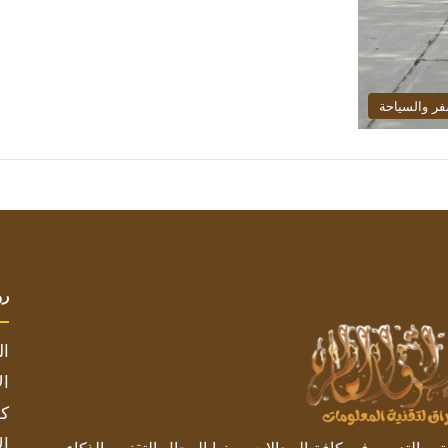
فر والسياحة
رو
ال
ال
كم
ال