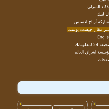
ذكاء المنزلي
ك لينك
اركة أرباح ادسنس
شر مقال جيست بوست
Engli
ة 24 لمعلوماتك
سسة اشراق العالم
فحات
!
!