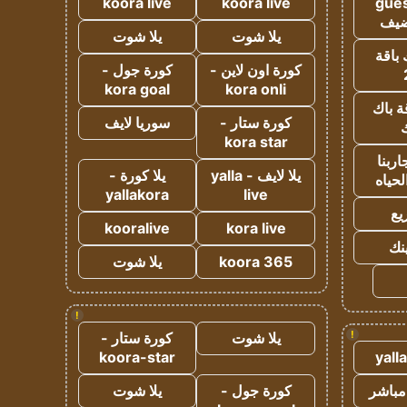
koora live
koora live
gues
ضيف
يلا شوت
يلا شوت
 باقة
كورة اون لاين -
كورة جول -
kora goal
kora onli
ة باك
كورة ستار -
سوريا لايف
ك
kora star
ربنا
يلا لايف - yalla
يلا كورة -
لحياه
yallakora
live
يع
kooralive
kora live
ينك
koora 365
يلا شوت
!
!
يلا شوت
كورة ستار -
koora-star
yall
مباشر
كورة جول -
يلا شوت