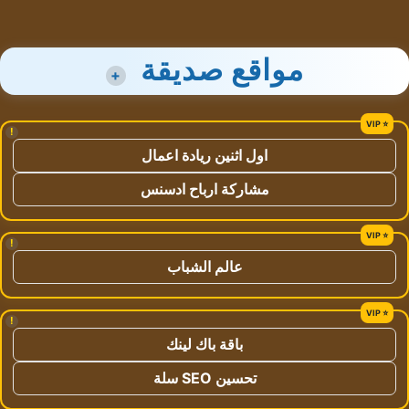
مواقع صديقة
+
!
اول اثنين ريادة اعمال
مشاركة ارباح ادسنس
!
عالم الشباب
!
باقة باك لينك
تحسين SEO سلة