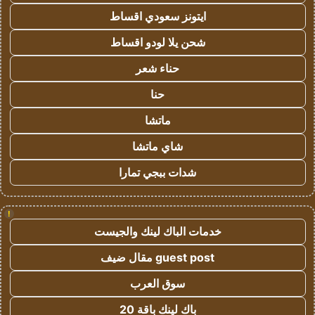
ايتونز سعودي اقساط
شحن يلا لودو اقساط
حناء شعر
حنا
ماتشا
شاي ماتشا
شدات ببجي تمارا
!
خدمات الباك لينك والجيست
guest post مقال ضيف
سوق العرب
باك لينك باقة 20