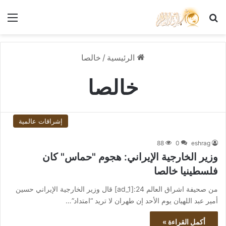
بحث عن
الق
الرئيسية
/
خالصا
خالصا
إشراقات عالمية
88
0
eshrag
وزير الخارجية الإيراني: هجوم "حماس" كان
فلسطينيا خالصا
من صحيفة اشراق العالم 24:[ad_1] قال وزير الخارجية الإيراني حسين
أمير عبد اللهيان يوم الأحد إن طهران لا تريد “امتداد”…
أكمل القراءة »