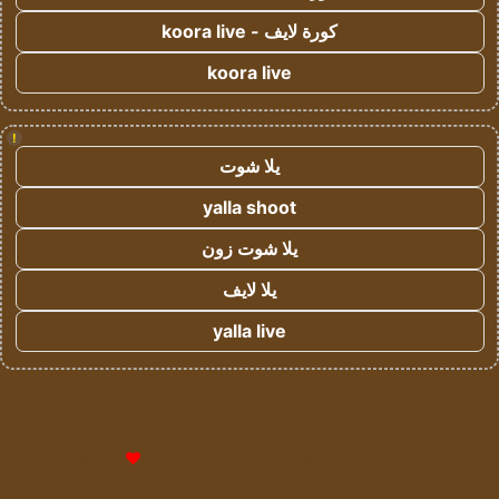
كورة لايف - koora live
koora live
!
يلا شوت
yalla shoot
يلا شوت زون
يلا لايف
yalla live
© حقوق النشر 2026، جميع الحقوق محفوظة لمؤسسة اشراق لتقنية
المعلومات- سجل تجاري رقم 1009094205 |
للإعلانات