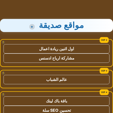
مواقع صديقة
+
!
اول اثنين ريادة اعمال
مشاركة ارباح ادسنس
!
عالم الشباب
!
باقة باك لينك
تحسين SEO سلة