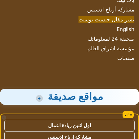
باك لينك
مشاركة أرباح ادسنس
نشر مقال جيست بوست
English
صحيفة 24 لمعلوماتك
مؤسسة اشراق العالم
صفحات
مواقع صديقة
+
!
اول اثنين ريادة اعمال
مشاركة ارباح ادسنس