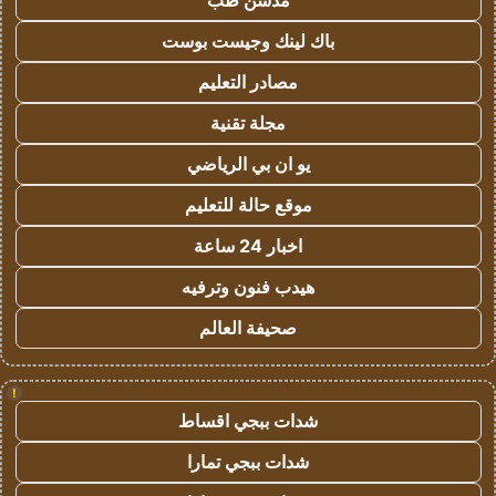
مدسن طب
باك لينك وجيست بوست
مصادر التعليم
مجلة تقنية
يو ان بي الرياضي
موقع حالة للتعليم
اخبار 24 ساعة
هيدب فنون وترفيه
صحيفة العالم
!
شدات ببجي اقساط
شدات ببجي تمارا