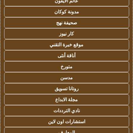
عالم الايفون
مدونة كوكان
صحيفة نهج
كار نيوز
موقع خبرة التقني
أناقة أنثى
متورخ
مدسن
روتانا تسويق
مجلة الابداع
نادي الترددات
استشارات اون لاين
المعارف