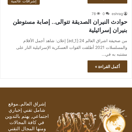
إشراقات عالمية
78
0
eshrag
حوادث النيران الصديقة تتوالى.. إصابة مستوطن
بنيران إسرائيلية
من صحيفة اشراق العالم 24:[ad_1] إعلان: شاهد أجمل الأفلام
والمسلسلات 2021 أطلقت القوات العسكرية الإسرائيلية النار على
مشتبه به في…
أكمل القراءة »
إشراق العالم..موقع
شامل تقني إخباري
اجتماعي, يهتم بالتدوين
في كافة المجالات
ومنها المجال التقني