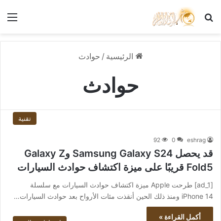
بحث عن
الق
الرئيسية
/
حوادث
حوادث
تقنية
92
0
eshrag
قد يحصل Samsung Galaxy S24 وGalaxy Z
Fold5 قريبًا على ميزة اكتشاف حوادث السيارات
[ad_1] طرحت Apple ميزة اكتشاف حوادث السيارات مع سلسلة
iPhone 14 ومنذ ذلك الحين أنقذت مئات الأرواح بعد حوادث السيارات…
أكمل القراءة »