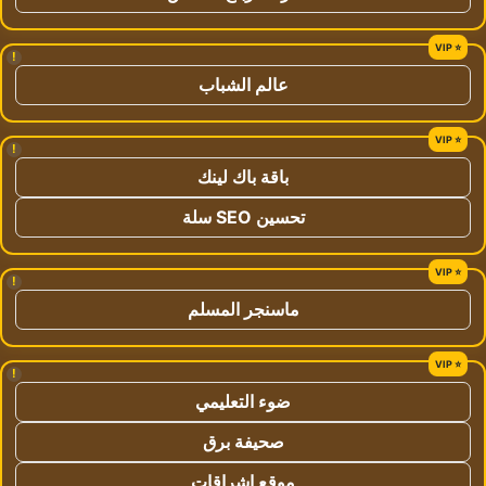
!
عالم الشباب
!
باقة باك لينك
تحسين SEO سلة
!
ماسنجر المسلم
!
ضوء التعليمي
صحيفة برق
موقع اشراقات