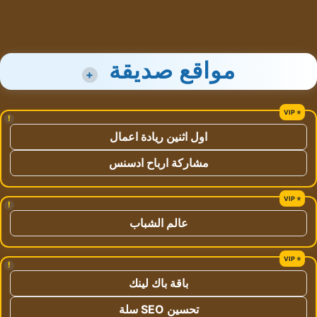
مواقع صديقة
+
!
اول اثنين ريادة اعمال
مشاركة ارباح ادسنس
!
عالم الشباب
!
باقة باك لينك
تحسين SEO سلة