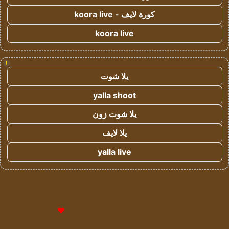
كورة لايف - koora live
koora live
!
يلا شوت
yalla shoot
يلا شوت زون
يلا لايف
yalla live
© حقوق النشر 2026، جميع الحقوق محفوظة لمؤسسة اشراق لتقنية
المعلومات- سجل تجاري رقم 1009094205 |
للإعلانات