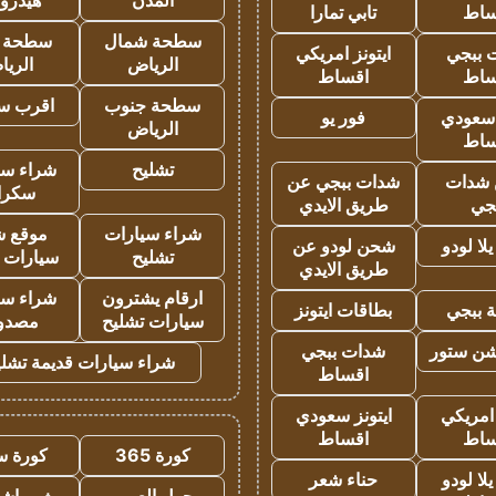
المدن
هيدرو
ساط
تابي تمارا
سطحة شمال
سطحة 
 ببجي
ايتونز امريكي
الرياض
الري
ساط
اقساط
سطحة جنوب
اقرب س
 سعودي
فور يو
الرياض
ساط
تشليح
شراء سي
شدات
شدات ببجي عن
سكرا
جي
طريق الايدي
شراء سيارات
موقع ش
ا لودو
شحن لودو عن
تشليح
سيارات 
طريق الايدي
ارقام يشترون
شراء سي
 ببجي
بطاقات ايتونز
سيارات تشليح
مصدو
شن ستور
شدات ببجي
شراء سيارات قديمة تشلي
اقساط
 امريكي
ايتونز سعودي
ساط
اقساط
كورة 365
كورة س
ا لودو
حناء شعر