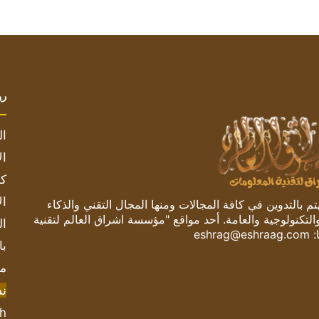
رو
ال
ال
كم
ال
 بالتدوين في كافة المجالات ومنها المجال التقني والذكاء
والتكنولوجية والعامة. أحد مواقع "مؤسسة اشراق العالم لتقنية
ال
:
eshrag@eshraag.com
با
مش
ن
sh