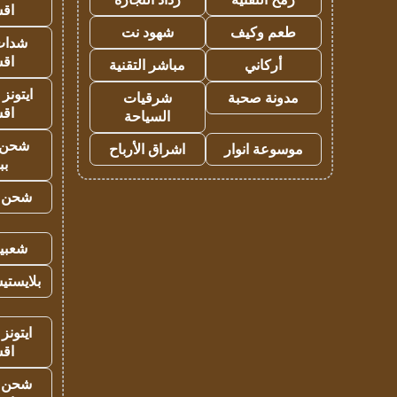
اق
طعم وكيف
شهود نت
شدات
اق
أركاني
مباشر التقنية
ايتونز
مدونة صحبة
شرقيات
اق
السياحة
شحن 
موسوعة انوار
اشراق الأرباح
بب
شحن يل
شعبية
بلايستي
ايتونز
اق
شحن يل