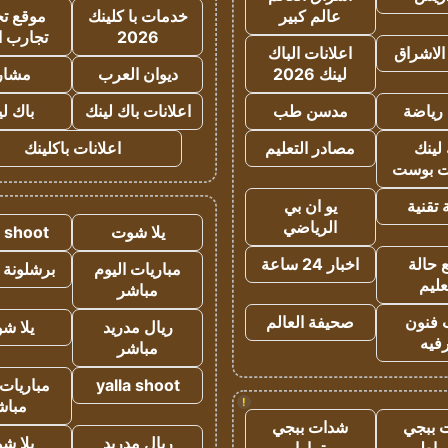
عالم كبير
خدمات با كلينك
موقع تجا
2026
تجارب ا
الاشراق
اعلانات الباك
لينك 2026
ديوان العرب
مشار
رياضة
مدسن طب
اعلانات باك لينك
باك ل
لينك
مصادر التعليم
اعلانات باكلينك
 بوست
تقنية
يو ان بي
الرياضي
يلا شوت
a shoot
 حالة
اخبار 24 ساعة
مباريات اليوم
برشلونة 
عليم
مباشر
 فنون
صحيفة العالم
ريال مدريد
يلا ش
فيه
مباشر
yalla shoot
مباريات 
!
مباش
 ببجي
شدات ببجي
ريال مدريد
يلا ش