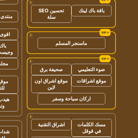
!
باقة باك لينك
تحسين SEO
منتدى 
سلة
اقوى 
!
ماسنجر المسلم
باك 
وجيست
!
مجلة 
ضوء التعليمي
صحيفة برق
موقع اشراقات
موقع اشراق اون
موقع
لاين
للت
اركان سياحة وسفر
هيدب
وتر
!
مسك الكلمات
اشراق التقنية
في قوقل
شدات