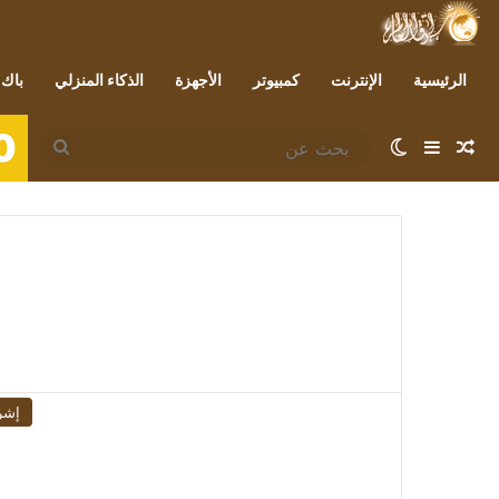
الرئيسية
الإنترنت
كمبيوتر
الأجهزة
الذكاء المنزلي
باك 
0
مقال عشوائي
إضافة عمود جانبي
الوضع المظلم
بحث
عن
إشر