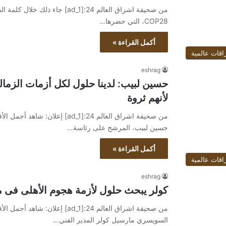
من صحيفة اشراق العالم 24:[ad_1] 
COP28، التي حضرها…
أكمل القراءة »
اقات عالمية
eshrag
حسين لبيب: لدينا حلول لكل أزمات الزما
لأنهم ثروة
حسين لبيب، المرشح على رئاسة…
أكمل القراءة »
اقات عالمية
eshrag
كولر يبحث حلول لأزمة هجوم الأهلى فى مب
السويسري مارسيل كولر المدير الفني…