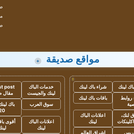
صحيف
مؤ
ص
مواقع صديقة
+
!
اك لينك
شراء باك لينك
خدمات الباك
t post
لينك والجيست
مقال 
روابط
باقات باك لينك
ية
سوق العرب
باك لينك
20
 لنك،
اعلانات الباك
كلينكات
لينك
اعلانات الباك
أقوى باق
لينك
لين
دريس
اشراق العالم