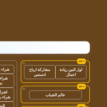
!
شراء ب
اول اثنين ريادة
مشاركة ارباح
اعمال
ادسنس
شراء 
نص
!
اشراق
عالم الشباب
شراء با
الت