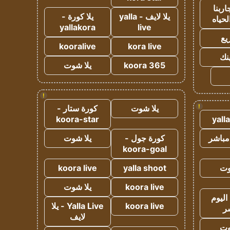
ربنا
يلا لايف - yalla
يلا كورة -
لحياه
yallakora
live
يع
kooralive
kora live
ينك
koora 365
يلا شوت
!
!
يلا شوت
كورة ستار -
koora-star
yall
مباشر
كورة جول -
يلا شوت
koora-goal
وت
yalla shoot
koora live
koora live
يلا شوت
اليوم
koora live
Yalla Live - يلا
ر
لايف
وت