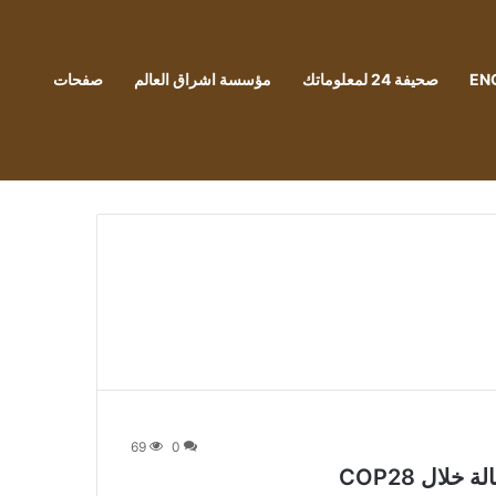
EN
صحيفة 24 لمعلوماتك
مؤسسة اشراق العالم
صفحات
69
0
لال COP28