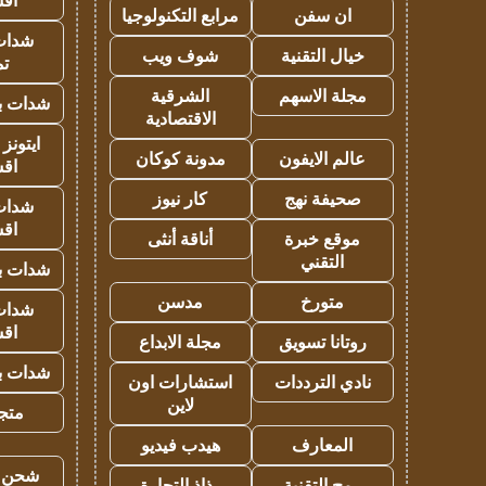
اق
ان سفن
مرابع التكنولوجيا
شدات
خيال التقنية
شوف ويب
تم
مجلة الاسهم
الشرقية
شدات بب
الاقتصادية
ايتونز
عالم الايفون
مدونة كوكان
اق
صحيفة نهج
كار نيوز
شدات
اق
موقع خبرة
أناقة أنثى
التقني
شدات بب
متورخ
مدسن
شدات
اق
روتانا تسويق
مجلة الابداع
شدات بب
نادي الترددات
استشارات اون
لاين
متجر 
المعارف
هيدب فيديو
شحن يل
رمح التقنية
رذاذ التجارة