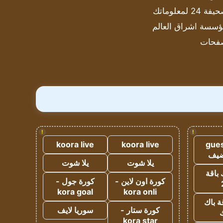
ة 24 لمعلوماتك
سسة اشراق العالم
فحات
!
!
koora live
koora live
gues
ضيف
يلا شوت
يلا شوت
 باقة
كورة اون لاين -
كورة جول -
kora goal
kora onli
ة باك
كورة ستار -
سوريا لايف
ك
kora star