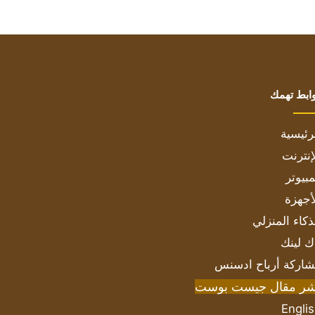
ابط تهمك
رئيسية
إنترنت
بيوتر
أجهزة
ذكاء المنزلي
ك لينك
اركة أرباح ادسنس
شر مقال جيست بوست
Engli