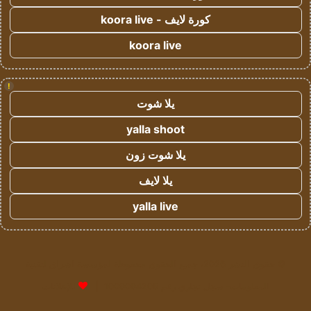
كورة لايف - koora live
koora live
!
يلا شوت
yalla shoot
يلا شوت زون
يلا لايف
yalla live
© حقوق النشر 2026، جميع الحقوق محفوظة لمؤسسة اشراق لتقنية
المعلومات- سجل تجاري رقم 1009094205 |
للإعلانات