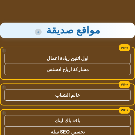
مواقع صديقة
+
!
اول اثنين ريادة اعمال
مشاركة ارباح ادسنس
!
عالم الشباب
!
باقة باك لينك
تحسين SEO سلة