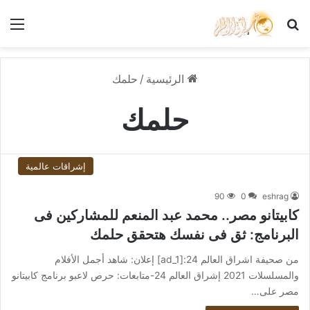
بحث عن
الق
الرئيسية
/
حلمك
حلمك
إشراقات عالمية
90
0
eshrag
كابيتانو مصر.. محمد عبد المنعم للمشاركين فى
البرنامج: ثق فى نفسك هتحقق حلمك
من صحيفة اشراق العالم 24:[ad_1] إعلان: شاهد أجمل الأفلام
والمسلسلات 2021 إشراق العالم 24-متابعات: حرص لاعبو برنامج كابيتانو
مصر على…