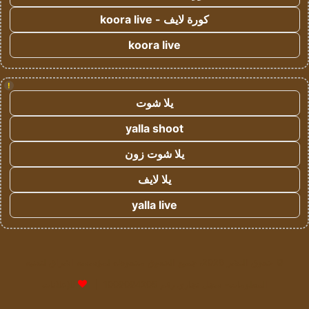
كورة لايف - koora live
koora live
!
يلا شوت
yalla shoot
يلا شوت زون
يلا لايف
yalla live
© حقوق النشر 2026، جميع الحقوق محفوظة لمؤسسة اشراق لتقنية
المعلومات- سجل تجاري رقم 1009094205 |
للإعلانات