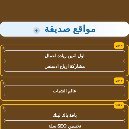
مواقع صديقة
+
!
اول اثنين ريادة اعمال
مشاركة ارباح ادسنس
!
عالم الشباب
!
باقة باك لينك
تحسين SEO سلة