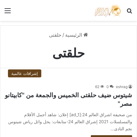
بحث عن
الق
الرئيسية
/
حلقتى
حلقتى
إشراقات عالمية
62
0
eshrag
شيتوس ضيف حلقتى الخميس والجمعة من "كابيتانو
مصر"
من صحيفة اشراق العالم 24:[ad_1] إعلان: شاهد أجمل الأفلام
والمسلسلات 2021 إشراق العالم 24-متابعات: يحل وائل رياض شيتوس
نجم النادى…