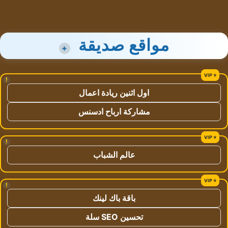
مواقع صديقة
+
!
اول اثنين ريادة اعمال
مشاركة ارباح ادسنس
!
عالم الشباب
!
باقة باك لينك
تحسين SEO سلة