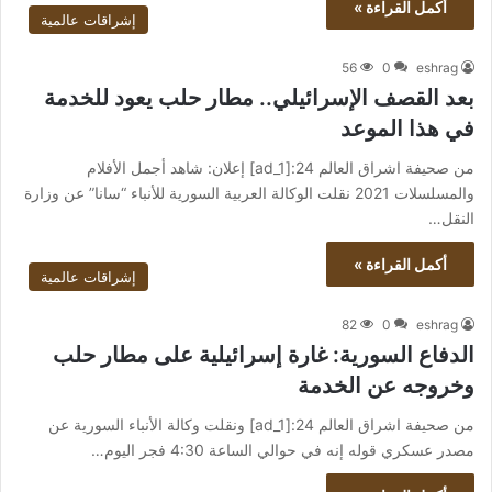
أكمل القراءة »
إشراقات عالمية
56
0
eshrag
بعد القصف الإسرائيلي.. مطار حلب يعود للخدمة
في هذا الموعد
من صحيفة اشراق العالم 24:[ad_1] إعلان: شاهد أجمل الأفلام
والمسلسلات 2021 نقلت الوكالة العربية السورية للأنباء “سانا” عن وزارة
النقل…
أكمل القراءة »
إشراقات عالمية
82
0
eshrag
الدفاع السورية: غارة إسرائيلية على مطار حلب
وخروجه عن الخدمة
من صحيفة اشراق العالم 24:[ad_1] ونقلت وكالة الأنباء السورية عن
مصدر عسكري قوله إنه في حوالي الساعة 4:30 فجر اليوم…