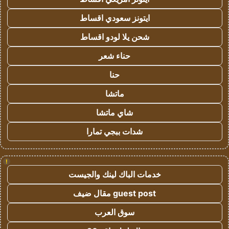
ايتونز سعودي اقساط
شحن يلا لودو اقساط
حناء شعر
حنا
ماتشا
شاي ماتشا
شدات ببجي تمارا
!
خدمات الباك لينك والجيست
guest post مقال ضيف
سوق العرب