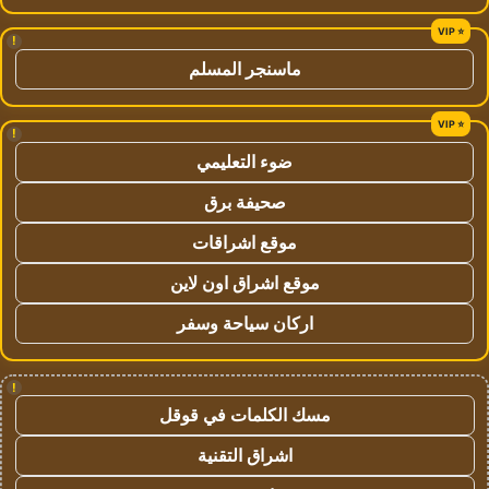
!
ماسنجر المسلم
!
ضوء التعليمي
صحيفة برق
موقع اشراقات
موقع اشراق اون لاين
اركان سياحة وسفر
!
مسك الكلمات في قوقل
اشراق التقنية