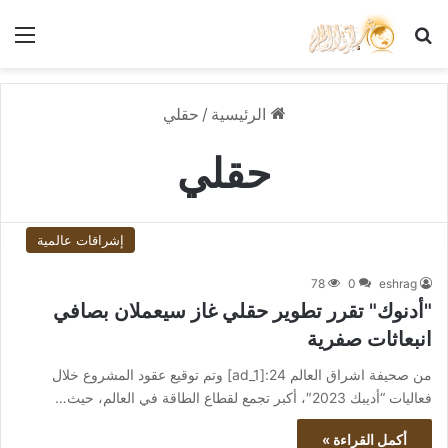
بحث عن
الق
الرئيسية
/
حقلي
حقلي
إشراقات عالمية
78
0
eshrag
"أدنوك" تقرر تطوير حقلي غاز سيعملان بصافي
انبعاثات صفرية
من صحيفة اشراق العالم 24:[ad_1] وتم توقيع عقود المشروع خلال
فعاليات “أديبك 2023″، أكبر تجمع لقطاع الطاقة في العالم، حيث…
أكمل القراءة »