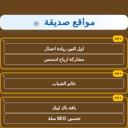
مواقع صديقة
+
!
اول اثنين ريادة اعمال
مشاركة ارباح ادسنس
!
عالم الشباب
!
باقة باك لينك
تحسين SEO سلة