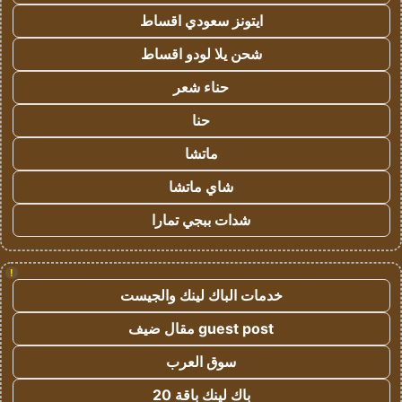
ايتونز سعودي اقساط
شحن يلا لودو اقساط
حناء شعر
حنا
ماتشا
شاي ماتشا
شدات ببجي تمارا
!
خدمات الباك لينك والجيست
guest post مقال ضيف
سوق العرب
باك لينك باقة 20