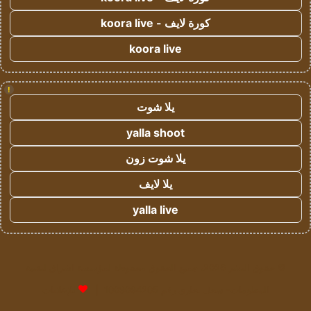
كورة لايف - koora live
koora live
!
يلا شوت
yalla shoot
يلا شوت زون
يلا لايف
yalla live
© حقوق النشر 2026، جميع الحقوق محفوظة لمؤسسة اشراق لتقنية
المعلومات- سجل تجاري رقم 1009094205 |
للإعلانات