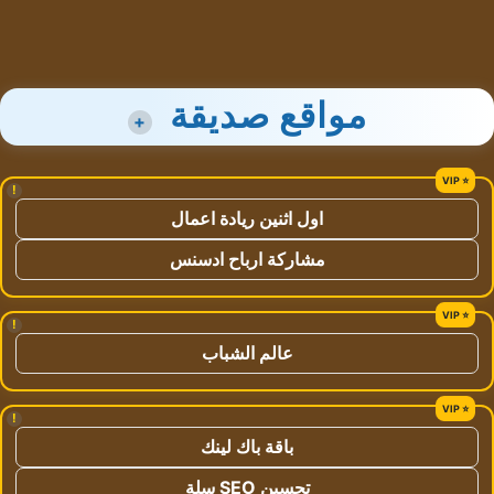
مواقع صديقة
+
!
اول اثنين ريادة اعمال
مشاركة ارباح ادسنس
!
عالم الشباب
!
باقة باك لينك
تحسين SEO سلة