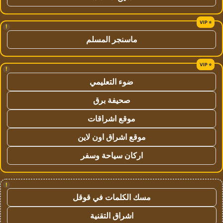
!
ماسنجر المسلم
!
ضوء التعليمي
صحيفة برق
موقع اشراقات
موقع اشراق اون لاين
اركان سياحة وسفر
!
مسك الكلمات في قوقل
اشراق التقنية