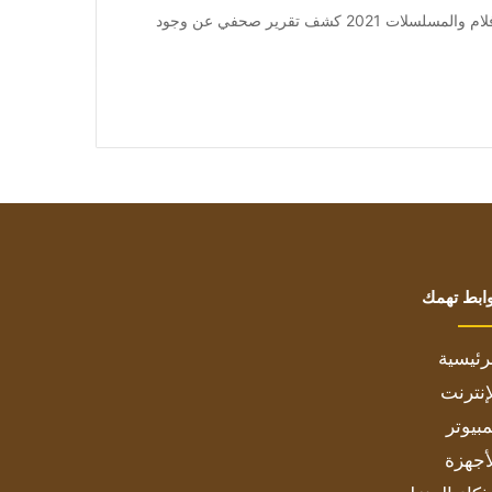
من صحيفة اشراق العالم 24:[ad_1] إعلان: شاهد أجمل الأفلام والمسلسلات 2021 كشف تقرير صحفي عن وجود
ابط تهمك
رئيسية
إنترنت
بيوتر
أجهزة