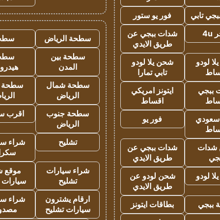
جي تابي
فور يو ستور
4u
شدات ببجي عن
سطحة الرياض
سطح
طريق الايدي
سطحة بين
سطح
ا لودو
شحن يلا لودو
المدن
هيدرو
ساط
تابي تمارا
سطحة شمال
سطحة 
 ببجي
ايتونز امريكي
الرياض
الري
ساط
اقساط
سطحة جنوب
اقرب س
 سعودي
فور يو
الرياض
ساط
تشليح
شراء سي
شدات
شدات ببجي عن
سكرا
جي
طريق الايدي
شراء سيارات
موقع ش
ا لودو
شحن لودو عن
تشليح
سيارات 
طريق الايدي
ارقام يشترون
شراء سي
 ببجي
بطاقات ايتونز
سيارات تشليح
مصدو