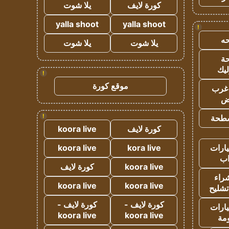
كورة لايف
يلا شوت
yalla shoot
yalla shoot
!
ه
يلا شوت
يلا شوت
ة
ليك
!
موقع كورة
غرب
اض
!
طحة
كورة لايف
koora live
ارات
kora live
koora live
ب
koora live
كورة لايف
راء
koora live
koora live
تشليح
كورة لايف -
كورة لايف -
ارات
koora live
koora live
مة