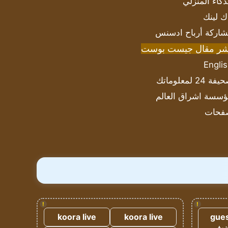
ذكاء المنزلي
ك لينك
اركة أرباح ادسنس
شر مقال جيست بوست
Engli
ة 24 لمعلوماتك
سسة اشراق العالم
فحات
!
!
koora live
koora live
gues
ضيف