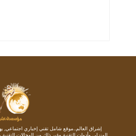
إشراق العالم..موقع شامل تقني إخباري اجتماعي, يهتم
المنزلي وأدوات التقنية وغير ذلك من المجالات التقنية 