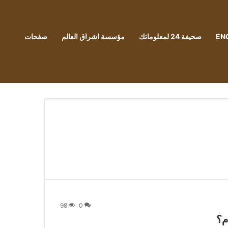
EN
صحيفة 24 لمعلوماتك
مؤسسة اشراق العالم
صفحات
98
0
م؟