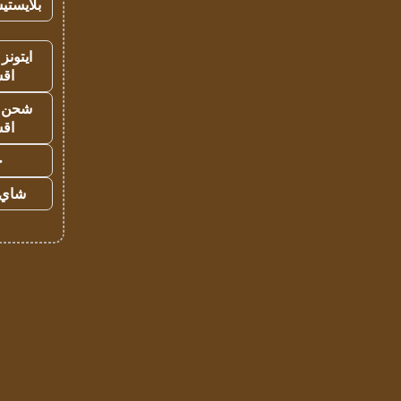
بلايستي
ايتونز
اق
شحن يل
اق
ح
شاي 