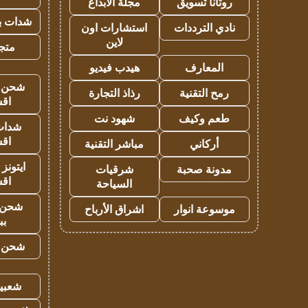
روتانا تسويق
مجلة الابداع
شدات بب
نادي الترددات
استشارات اون
لاين
متجر 
المعارف
هيدب فيديو
شحن يل
رمح التقنية
رذاذ التجارة
اق
طعم وكيف
شهود نت
شدات
اق
أركاني
مباشر التقنية
ايتونز
مدونة صحبة
شرقيات
اق
السياحة
شحن 
موسوعة انوار
اشراق الأرباح
بب
شحن يل
شعبية