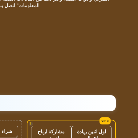
المعلومات" اتصل بنا
!
شراء ب
اول اثنين ريادة
مشاركة ارباح
اعمال
ادسنس