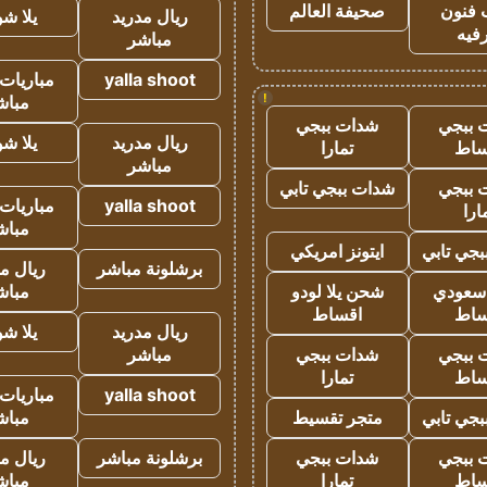
 فنون
صحيفة العالم
ريال مدريد
يلا ش
فيه
مباشر
yalla shoot
مباريات 
!
مباش
 ببجي
شدات ببجي
ريال مدريد
يلا ش
ساط
تمارا
مباشر
 ببجي
شدات ببجي تابي
yalla shoot
مباريات 
ارا
مباش
جي تابي
ايتونز امريكي
برشلونة مباشر
ريال م
 سعودي
شحن يلا لودو
مباش
ساط
اقساط
ريال مدريد
يلا ش
 ببجي
شدات ببجي
مباشر
ساط
تمارا
yalla shoot
مباريات 
جي تابي
متجر تقسيط
مباش
 ببجي
شدات ببجي
برشلونة مباشر
ريال م
ساط
تمارا
مباش