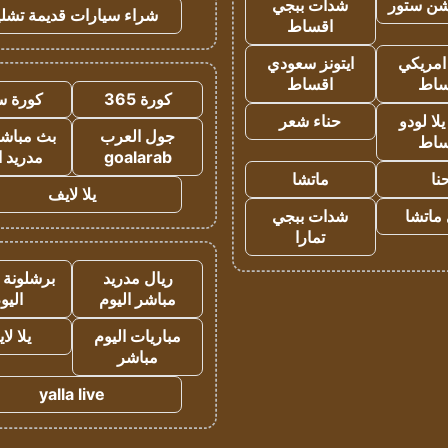
شن ستور
شدات ببجي
شراء سيارات قديمة تشلي
اقساط
 امريكي
ايتونز سعودي
ساط
اقساط
كورة 365
كورة س
ا لودو
حناء شعر
جول العرب
بث مباشر
ساط
goalarab
مدريد ا
نا
ماتشا
يلا لايف
ماتشا
شدات ببجي
تمارا
ريال مدريد
برشلونة 
مباشر اليوم
اليو
مباريات اليوم
يلا لا
مباشر
yalla live