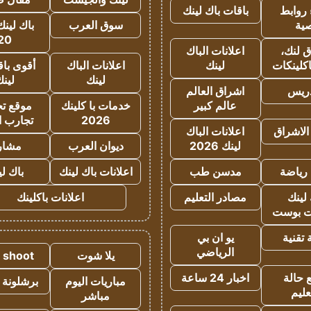
روابط
باقات باك لينك
ية
سوق العرب
باك لينك
20
 لنك،
اعلانات الباك
كلينكات
لينك
اعلانات الباك
أقوى باق
لينك
لين
دريس
اشراق العالم
عالم كبير
خدمات با كلينك
موقع تجا
2026
تجارب ا
الاشراق
اعلانات الباك
لينك 2026
ديوان العرب
مشار
رياضة
مدسن طب
اعلانات باك لينك
باك ل
لينك
مصادر التعليم
اعلانات باكلينك
 بوست
تقنية
يو ان بي
الرياضي
يلا شوت
a shoot
 حالة
اخبار 24 ساعة
مباريات اليوم
برشلونة 
عليم
مباشر