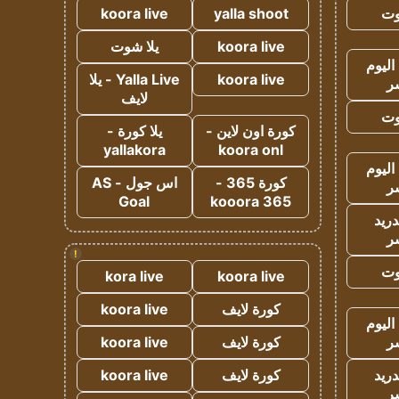
وت
yalla shoot
koora live
koora live
يلا شوت
اليوم
koora live
Yalla Live - يلا
ر
لايف
وت
كورة اون لاين -
يلا كورة -
yallakora
koora onl
اليوم
كورة 365 -
اس جول - AS
ر
Goal
kooora 365
دريد
ر
!
وت
kora live
koora live
كورة لايف
koora live
اليوم
ر
كورة لايف
koora live
دريد
كورة لايف
koora live
ر