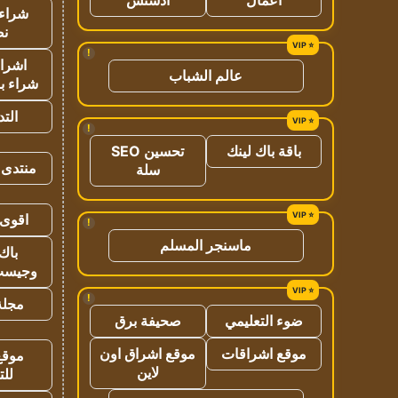
شراء 
نص
!
اشراق
عالم الشباب
شراء با
الت
!
باقة باك لينك
تحسين SEO
منتدى 
سلة
اقوى 
!
ماسنجر المسلم
باك 
وجيست
!
مجلة 
ضوء التعليمي
صحيفة برق
موقع اشراقات
موقع اشراق اون
موقع
لاين
للت