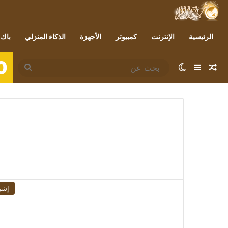
الرئيسية
الإنترنت
كمبيوتر
الأجهزة
الذكاء المنزلي
باك 
0
مقال عشوائي
إضافة عمود جانبي
الوضع المظلم
بحث
عن
إشر