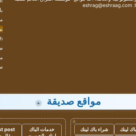
ال
:
eshrag@eshraag.com
با
مش
ن
sh
صحيف
مؤ
ص
مواقع صديقة
+
!
اك لينك
شراء باك لينك
خدمات الباك
t post
لينك والجيست
مقال 