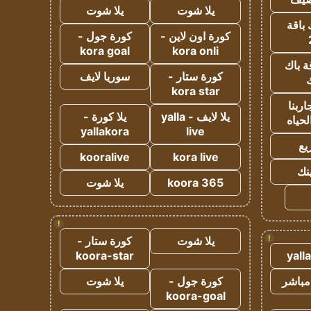
يلا شوت
يلا شوت
 باقة
كورة اون لاين -
كورة جول -
kora goal
kora onli
ة باك
كورة ستار -
سوريا لايف
ك
kora star
ربنا
يلا لايف - yalla
يلا كورة -
لحياه
yallakora
live
يع
kooralive
kora live
ينك
koora 365
يلا شوت
!
!
يلا شوت
كورة ستار -
koora-star
yall
مباشر
كورة جول -
يلا شوت
koora-goal