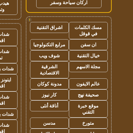
اركان سياحة وسفر
هيدب
وتر
!
مسك الكلمات
اشراق التقنية
في قوقل
شدات
اق
ان سفن
مرابع التكنولوجيا
شدات
خيال التقنية
شوف ويب
تم
مجلة الاسهم
الشرقية
شدات بب
الاقتصادية
ايتونز
عالم الايفون
مدونة كوكان
اق
صحيفة نهج
كار نيوز
شدات
اق
موقع خبرة
أناقة أنثى
التقني
شدات بب
متورخ
مدسن
شدات
اق