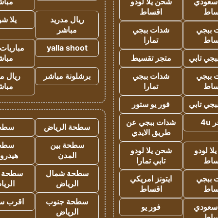
 سعودي
شحن يلا لودو
مباش
ساط
اقساط
ريال مدريد
يلا ش
 ببجي
شدات ببجي
مباشر
ساط
تمارا
yalla shoot
مباريات 
جي تابي
متجر تقسيط
مباش
 ببجي
شدات ببجي
برشلونة مباشر
ريال م
ساط
تمارا
مباش
جي تابي
فور يو ستور
4u
شدات ببجي عن
سطحة الرياض
سطح
طريق الايدي
سطحة بين
سطح
ا لودو
شحن يلا لودو
المدن
هيدرو
ساط
تابي تمارا
سطحة شمال
سطحة 
 ببجي
ايتونز امريكي
الرياض
الري
ساط
اقساط
سطحة جنوب
اقرب س
 سعودي
فور يو
الرياض
ساط