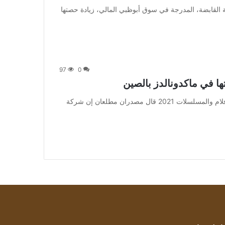
 أعلنت الشركة العالمية القابضة، المدرجة في سوق أبوظبي المالي، زيادة حصتها
97
0
ا في ماكدونالدز بالصين
من صحيفة اشراق العالم 24:[ad_1] إعلان: شاهد أجمل الأفلام والمسلسلات 2021 قال مصدران مطلعان إن شركة