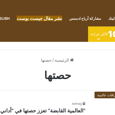
نشر مقال جيست بوست
لينك
مشاركة أرباح ادسنس
GLISH
1
الأكثر قراءة
الرئيسية
/
حصتها
حصتها
اقات عالمية
eshrag
"العالمية القابضة" تعزز حصتها في "أداني