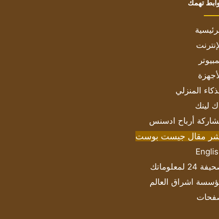
ابط تهمك
رئيسية
إنترنت
بيوتر
أجهزة
ذكاء المنزلي
ك لينك
اركة أرباح ادسنس
شر مقال جيست بوست
Engli
ة 24 لمعلوماتك
سسة اشراق العالم
فحات