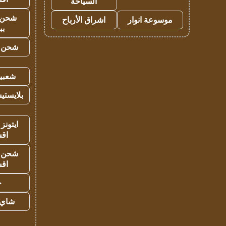
السياحة
شحن 
موسوعة انوار
اشراق الأرباح
بب
شحن يل
شعبية
بلايستي
ايتونز
اق
شحن يل
اق
ح
شاي 