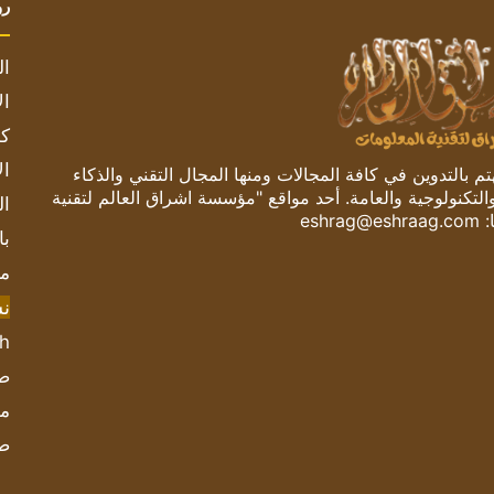
رو
ال
ال
كم
ال
 بالتدوين في كافة المجالات ومنها المجال التقني والذكاء
والتكنولوجية والعامة. أحد مواقع "مؤسسة اشراق العالم لتقنية
ال
:
eshrag@eshraag.com
با
مش
ن
sh
صحيف
مؤ
ص