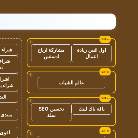
!
شراء ب
اول اثنين ريادة
مشاركة ارباح
اعمال
ادسنس
شراء 
نص
!
اشراق
عالم الشباب
شراء با
الت
!
باقة باك لينك
تحسين SEO
منتدى 
سلة
اقوى 
!