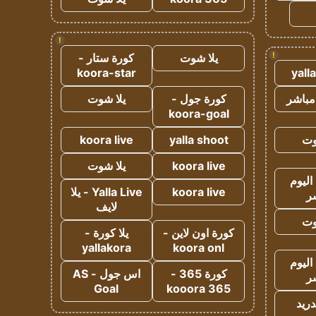
!
!
يلا شوت
كورة ستار -
koora-star
yall
مباشر
كورة جول -
يلا شوت
koora-goal
وت
yalla shoot
koora live
koora live
يلا شوت
اليوم
koora live
Yalla Live - يلا
ر
لايف
وت
كورة اون لاين -
يلا كورة -
yallakora
koora onl
اليوم
كورة 365 -
اس جول - AS
ر
Goal
kooora 365
دريد