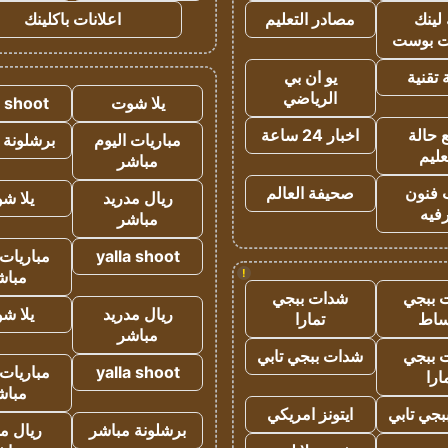
لينك
مصادر التعليم
اعلانات باكلينك
 بوست
تقنية
يو ان بي
الرياضي
يلا شوت
a shoot
 حالة
اخبار 24 ساعة
مباريات اليوم
برشلونة 
عليم
مباشر
 فنون
صحيفة العالم
ريال مدريد
يلا ش
فيه
مباشر
yalla shoot
مباريات 
!
مباش
 ببجي
شدات ببجي
ريال مدريد
يلا ش
ساط
تمارا
مباشر
 ببجي
شدات ببجي تابي
yalla shoot
مباريات 
ارا
مباش
جي تابي
ايتونز امريكي
برشلونة مباشر
ريال م