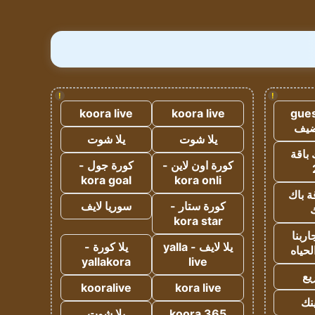
!
!
koora live
koora live
gues
ضيف
يلا شوت
يلا شوت
 باقة
كورة اون لاين -
كورة جول -
kora goal
kora onli
ة باك
كورة ستار -
سوريا لايف
ك
kora star
ربنا
يلا لايف - yalla
يلا كورة -
لحياه
yallakora
live
يع
kooralive
kora live
ينك
koora 365
يلا شوت