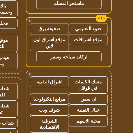
ماسنجر المسلم
باك 
وجيست
!
مجلة 
ضوء التعليمي
صحيفة برق
موقع اشراقات
موقع اشراق اون
موقع
لاين
للت
اركان سياحة وسفر
هيدب
وتر
!
مسك الكلمات
اشراق التقنية
في قوقل
شدات
اق
ان سفن
مرابع التكنولوجيا
شدات
خيال التقنية
شوف ويب
تم
مجلة الاسهم
الشرقية
شدات بب
الاقتصادية