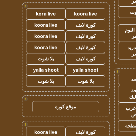
ر
!
وت
kora live
koora live
كورة لايف
koora live
اليوم
ر
كورة لايف
koora live
دريد
كورة لايف
koora live
ر
كورة لايف
يلا شوت
yalla shoot
yalla shoot
!
ه
يلا شوت
يلا شوت
ة
ليك
!
موقع كورة
غرب
اض
!
طحة
كورة لايف
koora live