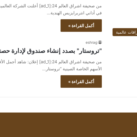
من صحيفة اشراق العالم 24:[ad_1]
في أداني انتربرايزيس الهندية…
أكمل القراءة »
اقات عالمية
eshrag
"تروستار" بصدد إنشاء صندوق لإدارة حصته
الأسهم الخاصة الصينية “تروستار…
أكمل القراءة »