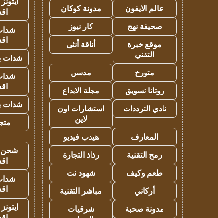
ايتونز
عالم الايفون
مدونة كوكان
اق
صحيفة نهج
كار نيوز
شدات
اق
موقع خبرة
أناقة أنثى
التقني
شدات بب
متورخ
مدسن
شدات
اق
روتانا تسويق
مجلة الابداع
شدات بب
نادي الترددات
استشارات اون
لاين
متجر 
المعارف
هيدب فيديو
شحن يل
رمح التقنية
رذاذ التجارة
اق
طعم وكيف
شهود نت
شدات
اق
أركاني
مباشر التقنية
ايتونز
مدونة صحبة
شرقيات
اق