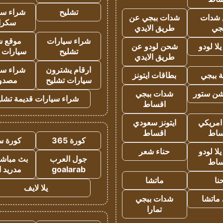
تشليح
شراء سي
شدات
شدات ببجي عن
سكرا
جي
طريق الايدي
شراء سيارات
موقع ش
ا لودو
شحن لودو عن
تشليح
سيارات 
طريق الايدي
ارقام يشترون
شراء سي
 ببجي
بطاقات ايتونز
سيارات تشليح
مصدو
شن ستور
شدات ببجي
شراء سيارات قديمة تشلي
اقساط
 امريكي
ايتونز سعودي
ساط
اقساط
كورة 365
كورة س
ا لودو
حناء شعر
جول العرب
بث مباشر
ساط
goalarab
مدريد ا
نا
ماتشا
يلا لايف
ماتشا
شدات ببجي
تمارا