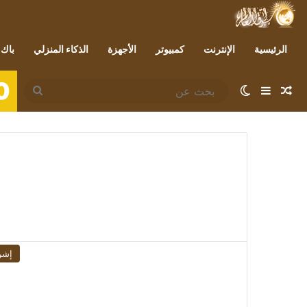
الرئيسية
الإنترنت
كمبيوتر
الأجهزة
الذكاء المنزلي
باك 
0
مقال عشوائي
إضافة عمود جانبي
الوضع المظلم
بحث
عن
إشر