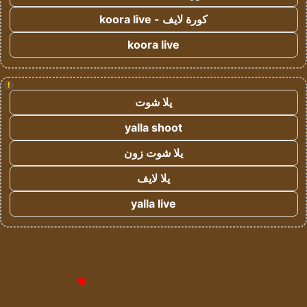
كورة لايف - koora live
koora live
!
يلا شوت
yalla shoot
يلا شوت زون
يلا لايف
yalla live
© حقوق النشر 2026، جميع الحقوق محفوظة لمؤسسة اشراق لتقنية
المعلومات- سجل تجاري رقم 1009094205 |
للإعلانات