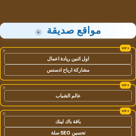
مواقع صديقة
+
!
اول اثنين ريادة اعمال
مشاركة ارباح ادسنس
!
عالم الشباب
!
باقة باك لينك
تحسين SEO سلة