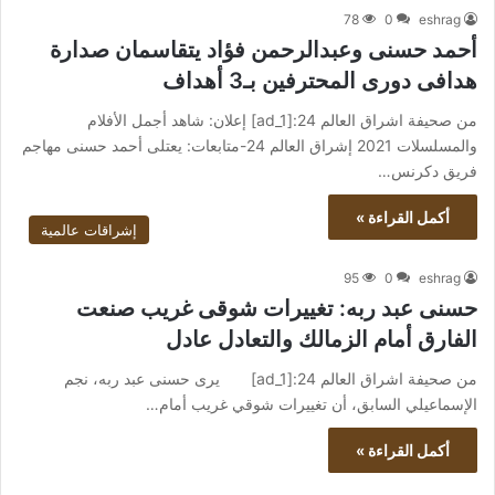
78
0
eshrag
أحمد حسنى وعبدالرحمن فؤاد يتقاسمان صدارة
هدافى دورى المحترفين بـ3 أهداف
من صحيفة اشراق العالم 24:[ad_1] إعلان: شاهد أجمل الأفلام
والمسلسلات 2021 إشراق العالم 24-متابعات: يعتلى أحمد حسنى مهاجم
فريق دكرنس…
أكمل القراءة »
إشراقات عالمية
95
0
eshrag
حسنى عبد ربه: تغييرات شوقى غريب صنعت
الفارق أمام الزمالك والتعادل عادل
من صحيفة اشراق العالم 24:[ad_1] يرى حسنى عبد ربه، نجم
الإسماعيلي السابق، أن تغييرات شوقي غريب أمام…
أكمل القراءة »