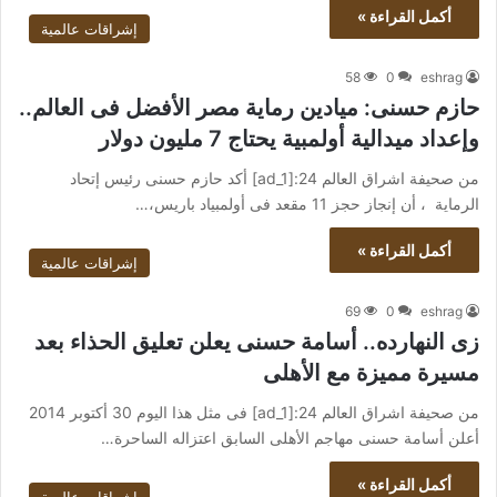
أكمل القراءة »
إشراقات عالمية
58
0
eshrag
حازم حسنى: ميادين رماية مصر الأفضل فى العالم..
وإعداد ميدالية أولمبية يحتاج 7 مليون دولار
من صحيفة اشراق العالم 24:[ad_1] أكد حازم حسنى رئيس إتحاد
الرماية ، أن إنجاز حجز 11 مقعد فى أولمبياد باريس،…
أكمل القراءة »
إشراقات عالمية
69
0
eshrag
زى النهارده.. أسامة حسنى يعلن تعليق الحذاء بعد
مسيرة مميزة مع الأهلى
من صحيفة اشراق العالم 24:[ad_1] فى مثل هذا اليوم 30 أكتوبر 2014
أعلن أسامة حسنى مهاجم الأهلى السابق اعتزاله الساحرة…
أكمل القراءة »