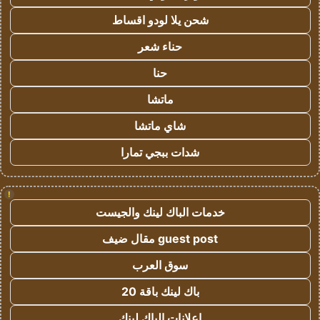
شحن يلا لودو اقساط
حناء شعر
حنا
ماتشا
شاي ماتشا
شدات ببجي تمارا
!
خدمات الباك لينك والجيست
guest post مقال ضيف
سوق العرب
باك لينك باقة 20
اعلانات الباك لينك