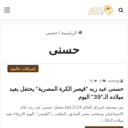
بحث عن
الق
الرئيسية
/
حسنى
حسنى
إشراقات عالمية
75
0
eshrag
حسنى عبد ربه "قيصر الكرة المصرية" يحتفل بعيد
ميلاده الـ"39" اليوم
من صحيفة اشراق العالم 24:[ad_1] يحتفل حسنى عبد ربه، قائد
الاسماعيلى ومنتخب مصر السابق، الملقب بـ”القيصر”، اليوم الاربعاء بعيد
ميلاده الـ39،…