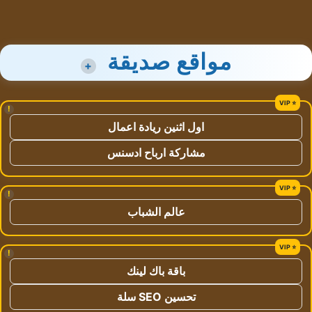
مواقع صديقة
+
!
اول اثنين ريادة اعمال
مشاركة ارباح ادسنس
!
عالم الشباب
!
باقة باك لينك
تحسين SEO سلة