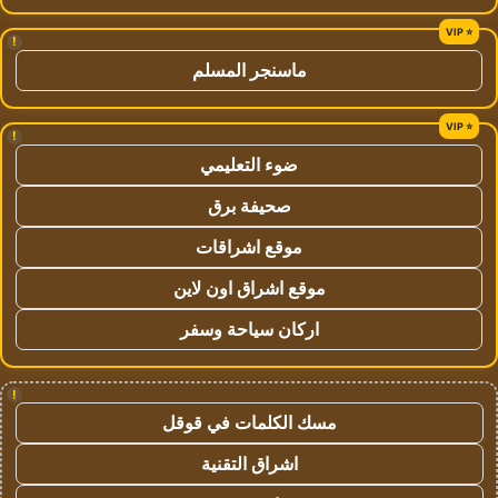
!
ماسنجر المسلم
!
ضوء التعليمي
صحيفة برق
موقع اشراقات
موقع اشراق اون لاين
اركان سياحة وسفر
!
مسك الكلمات في قوقل
اشراق التقنية