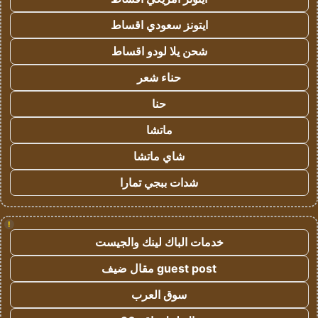
ايتونز سعودي اقساط
شحن يلا لودو اقساط
حناء شعر
حنا
ماتشا
شاي ماتشا
شدات ببجي تمارا
!
خدمات الباك لينك والجيست
guest post مقال ضيف
سوق العرب