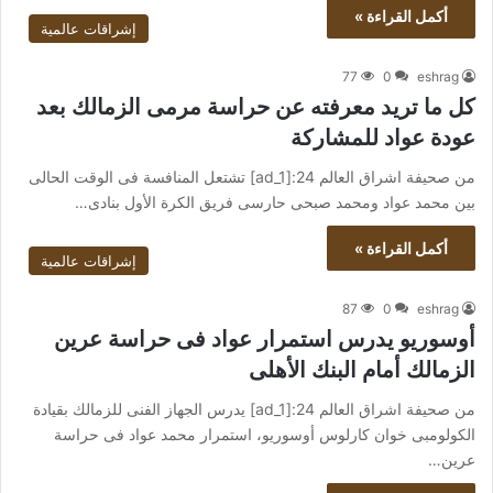
أكمل القراءة »
إشراقات عالمية
77
0
eshrag
كل ما تريد معرفته عن حراسة مرمى الزمالك بعد
عودة عواد للمشاركة
من صحيفة اشراق العالم 24:[ad_1] تشتعل المنافسة فى الوقت الحالى
بين محمد عواد ومحمد صبحى حارسى فريق الكرة الأول بنادى…
أكمل القراءة »
إشراقات عالمية
87
0
eshrag
أوسوريو يدرس استمرار عواد فى حراسة عرين
الزمالك أمام البنك الأهلى
من صحيفة اشراق العالم 24:[ad_1] يدرس الجهاز الفنى للزمالك بقيادة
الكولومبى خوان كارلوس أوسوريو، استمرار محمد عواد فى حراسة
عرين…