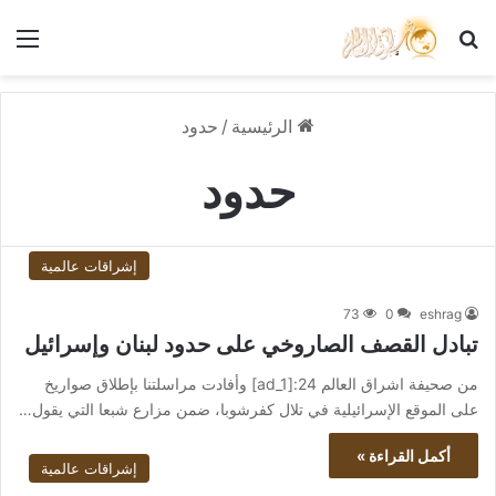
بحث عن
الق
الرئيسية
/
حدود
حدود
إشراقات عالمية
73
0
eshrag
تبادل القصف الصاروخي على حدود لبنان وإسرائيل
من صحيفة اشراق العالم 24:[ad_1] وأفادت مراسلتنا بإطلاق صواريخ
على الموقع الإسرائيلية في تلال كفرشوبا، ضمن مزارع شبعا التي يقول…
أكمل القراءة »
إشراقات عالمية