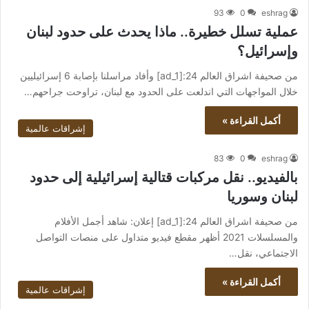
93
0
eshrag
عملية تسلل خطيرة.. ماذا يحدث على حدود لبنان
وإسرائيل؟
من صحيفة اشراق العالم 24:[ad_1] وأفاد مراسلنا بإصابة 6 إسرائيليين
خلال المواجهات التي اندلعت على الحدود مع لبنان، تراوحت جراحهم…
أكمل القراءة »
إشراقات عالمية
83
0
eshrag
بالفيديو.. نقل مركبات قتالية إسرائيلية إلى حدود
لبنان وسوريا
من صحيفة اشراق العالم 24:[ad_1] إعلان: شاهد أجمل الأفلام
والمسلسلات 2021 أظهر مقطع فيديو متداول على منصات التواصل
الاجتماعي، نقل…
أكمل القراءة »
إشراقات عالمية