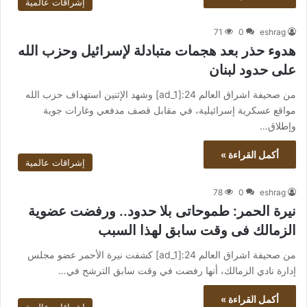
إشراقات عالمية
71
0
eshrag
هدوء حذر بعد هجمات متبادلة لإسرائيل وحزب الله
على حدود لبنان
من صحيفة اشراق العالم 24:[ad_1] وشهد الإثنين استهداف حزب الله
مواقع عسكرية إسرائيلية، في مقابل قصف مدفعي وغارات جوية
وإطلاق…
أكمل القراءة »
إشراقات عالمية
78
0
eshrag
نيرة الحمر: طموحاتى بلا حدود.. ورفضت عضوية
الزمالك فى وقت سابق لهذا السبب
من صحيفة اشراق العالم 24:[ad_1] كشفت نيرة الأحمر عضو مجلس
إدارة نادي الزمالك، أنها رفضت في وقت سابق الترشح في…
أكمل القراءة »