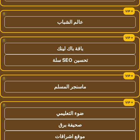
!
عالم الشباب
!
باقة باك لينك
تحسين SEO سلة
!
ماسنجر المسلم
!
ضوء التعليمي
صحيفة برق
موقع اشراقات