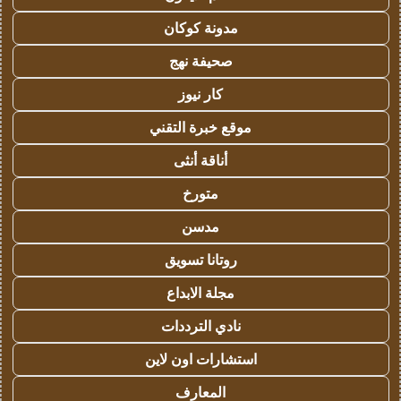
مدونة كوكان
صحيفة نهج
كار نيوز
موقع خبرة التقني
أناقة أنثى
متورخ
مدسن
روتانا تسويق
مجلة الابداع
نادي الترددات
استشارات اون لاين
المعارف