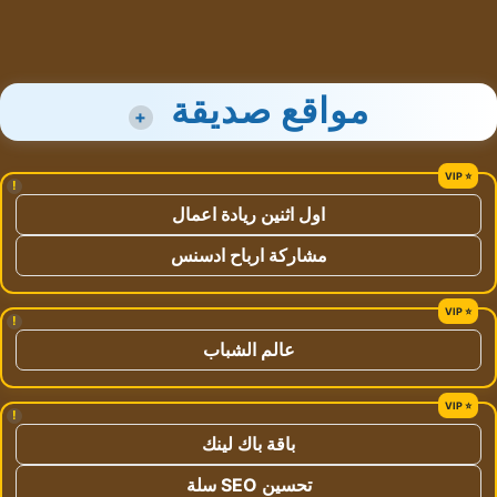
مواقع صديقة
+
!
اول اثنين ريادة اعمال
مشاركة ارباح ادسنس
!
عالم الشباب
!
باقة باك لينك
تحسين SEO سلة