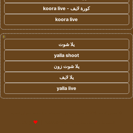
كورة لايف - koora live
koora live
!
يلا شوت
yalla shoot
يلا شوت زون
يلا لايف
yalla live
© حقوق النشر 2026، جميع الحقوق محفوظة لمؤسسة اشراق لتقنية
المعلومات- سجل تجاري رقم 1009094205 |
للإعلانات