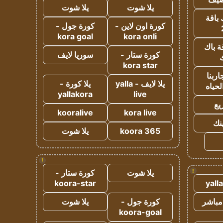
يلا شوت
يلا شوت
 باقة
كورة اون لاين -
كورة جول -
kora goal
kora onli
ة باك
كورة ستار -
سوريا لايف
ك
kora star
ربنا
يلا لايف - yalla
يلا كورة -
لحياه
yallakora
live
يع
kooralive
kora live
ينك
koora 365
يلا شوت
!
!
يلا شوت
كورة ستار -
koora-star
yall
مباشر
كورة جول -
يلا شوت
koora-goal