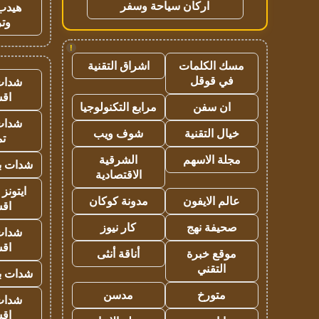
اركان سياحة وسفر
هيدب
وتر
!
مسك الكلمات
اشراق التقنية
في قوقل
شدات
اق
ان سفن
مرابع التكنولوجيا
شدات
خيال التقنية
شوف ويب
تم
مجلة الاسهم
الشرقية
شدات بب
الاقتصادية
ايتونز
عالم الايفون
مدونة كوكان
اق
صحيفة نهج
كار نيوز
شدات
اق
موقع خبرة
أناقة أنثى
التقني
شدات بب
متورخ
مدسن
شدات
اق