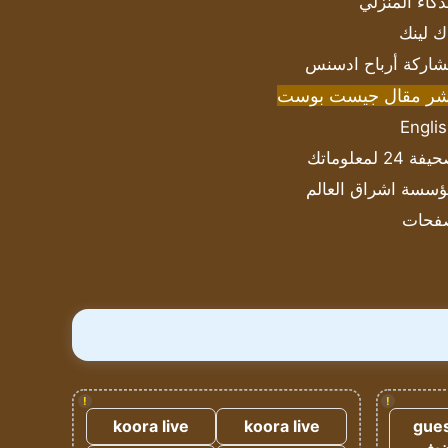
ذكاء المنزلي
ك لينك
اركة أرباح ادسنس
شر مقال جيست بوست
Engli
ة 24 لمعلوماتك
سسة اشراق العالم
فحات
!
!
koora live
koora live
gues
ضيف