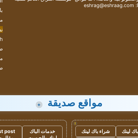
ال
:
eshrag@eshraag.com
با
مش
ن
sh
صحيف
مؤ
ص
مواقع صديقة
+
!
اك لينك
شراء باك لينك
خدمات الباك
t post
لينك والجيست
مقال 