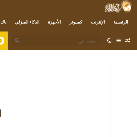
الرئيسية
الإنترنت
كمبيوتر
الأجهزة
الذكاء المنزلي
باك 
0
مقال عشوائي
إضافة عمود جانبي
الوضع المظلم
بحث
عن