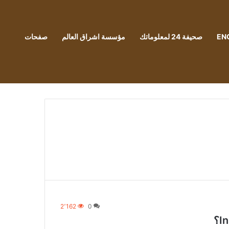
EN
صحيفة 24 لمعلوماتك
مؤسسة اشراق العالم
صفحات
2٬162
0