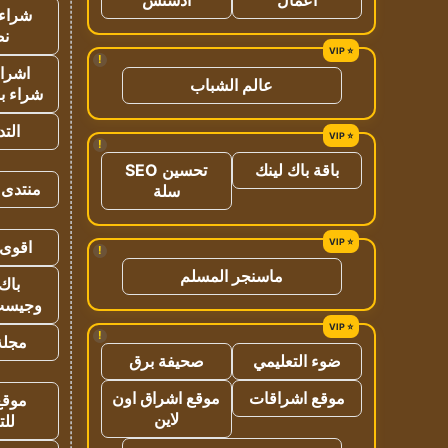
شراء 
نص
!
اشراق
عالم الشباب
شراء با
الت
!
باقة باك لينك
تحسين SEO
منتدى 
سلة
اقوى 
!
ماسنجر المسلم
باك 
وجيست
!
مجلة 
ضوء التعليمي
صحيفة برق
موقع اشراقات
موقع اشراق اون
موقع
لاين
للت