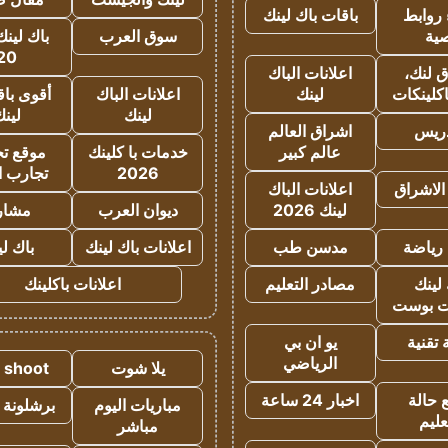
روابط
باقات باك لينك
ية
سوق العرب
باك لينك
20
 لنك،
اعلانات الباك
كلينكات
لينك
اعلانات الباك
أقوى باق
لينك
لين
دريس
اشراق العالم
عالم كبير
خدمات با كلينك
موقع تجا
2026
تجارب ا
الاشراق
اعلانات الباك
لينك 2026
ديوان العرب
مشار
رياضة
مدسن طب
اعلانات باك لينك
باك ل
لينك
مصادر التعليم
اعلانات باكلينك
 بوست
تقنية
يو ان بي
الرياضي
يلا شوت
a shoot
 حالة
اخبار 24 ساعة
مباريات اليوم
برشلونة 
عليم
مباشر