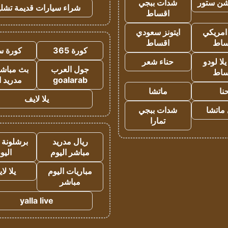
شن ستور
شدات ببجي
شراء سيارات قديمة تشلي
اقساط
 امريكي
ايتونز سعودي
ساط
اقساط
كورة 365
كورة س
ا لودو
حناء شعر
جول العرب
بث مباشر
ساط
goalarab
مدريد ا
نا
ماتشا
يلا لايف
ماتشا
شدات ببجي
تمارا
ريال مدريد
برشلونة 
مباشر اليوم
اليو
مباريات اليوم
يلا لا
مباشر
yalla live