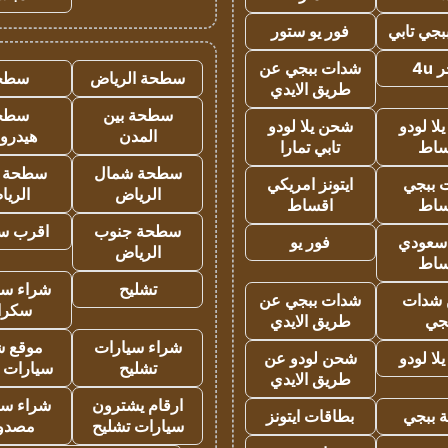
جي تابي
فور يو ستور
4u
شدات ببجي عن
سطحة الرياض
سطح
طريق الايدي
سطحة بين
سطح
ا لودو
شحن يلا لودو
المدن
هيدرو
ساط
تابي تمارا
سطحة شمال
سطحة 
 ببجي
ايتونز امريكي
الرياض
الري
ساط
اقساط
سطحة جنوب
اقرب س
 سعودي
فور يو
الرياض
ساط
تشليح
شراء سي
شدات
شدات ببجي عن
سكرا
جي
طريق الايدي
شراء سيارات
موقع ش
ا لودو
شحن لودو عن
تشليح
سيارات 
طريق الايدي
ارقام يشترون
شراء سي
 ببجي
بطاقات ايتونز
سيارات تشليح
مصدو