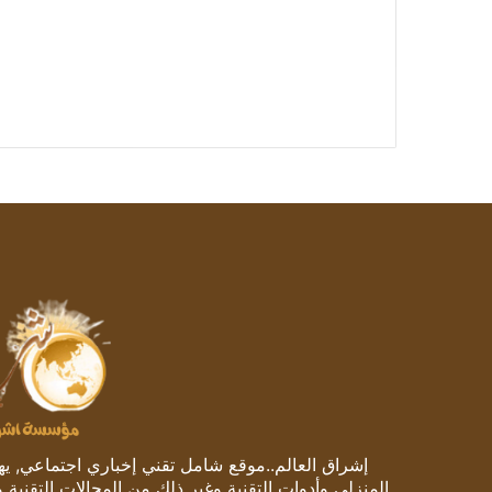
إشراق العالم..موقع شامل تقني إخباري اجتماعي, يهتم
المنزلي وأدوات التقنية وغير ذلك من المجالات التقنية 