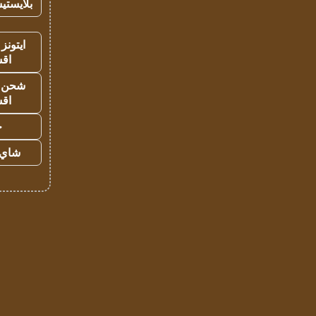
بلايستي
ايتونز
اق
شحن يل
اق
ح
شاي 