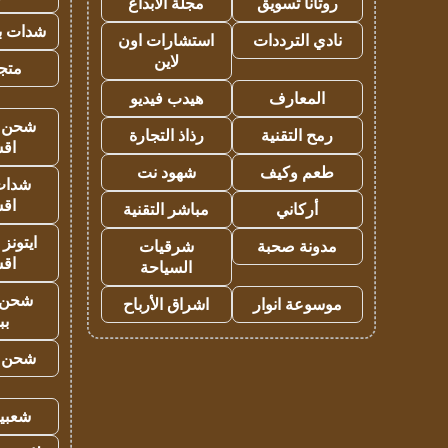
روتانا تسويق
مجلة الابداع
شدات بب
نادي الترددات
استشارات اون
لاين
متجر 
المعارف
هيدب فيديو
شحن يل
رمح التقنية
رذاذ التجارة
اق
طعم وكيف
شهود نت
شدات
اق
أركاني
مباشر التقنية
ايتونز
مدونة صحبة
شرقيات
اق
السياحة
شحن 
موسوعة انوار
اشراق الأرباح
بب
شحن يل
شعبية