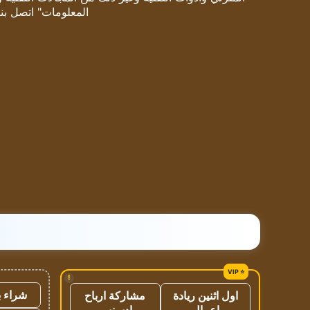
المعلومات" اتصل بنا
!
شراء ب
اول اثنين ريادة
مشاركة ارباح
اعمال
ادسنس