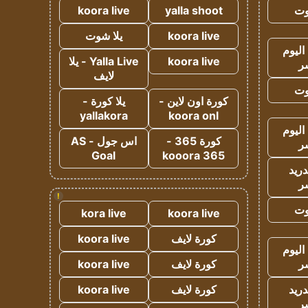
وت
yalla shoot
koora live
koora live
يلا شوت
اليوم
koora live
Yalla Live - يلا
ر
لايف
وت
كورة اون لاين -
يلا كورة -
yallakora
koora onl
اليوم
كورة 365 -
اس جول - AS
ر
Goal
kooora 365
دريد
ر
!
وت
kora live
koora live
كورة لايف
koora live
اليوم
ر
كورة لايف
koora live
دريد
كورة لايف
koora live
ر