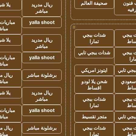
 فنون
صحيفة العالم
ريال مدريد
يلا ش
فيه
مباشر
yalla shoot
مباريات 
!
مباش
 ببجي
شدات ببجي
ريال مدريد
يلا ش
ساط
تمارا
مباشر
 ببجي
شدات ببجي تابي
yalla shoot
مباريات 
ارا
مباش
جي تابي
ايتونز امريكي
برشلونة مباشر
ريال م
 سعودي
شحن يلا لودو
مباش
ساط
اقساط
ريال مدريد
يلا ش
 ببجي
شدات ببجي
مباشر
ساط
تمارا
yalla shoot
مباريات 
جي تابي
متجر تقسيط
مباش
 ببجي
شدات ببجي
برشلونة مباشر
ريال م
ساط
تمارا
مباش