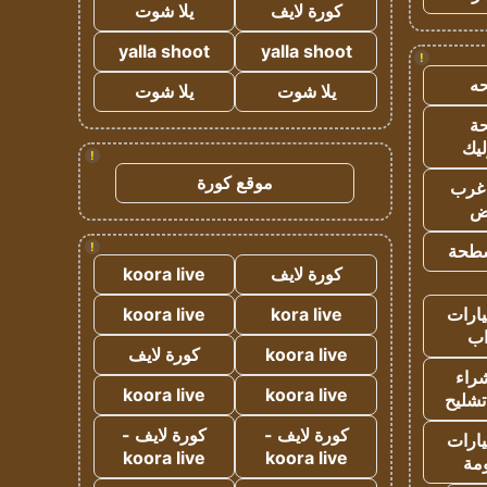
كورة لايف
يلا شوت
yalla shoot
yalla shoot
!
ه
يلا شوت
يلا شوت
ة
ليك
!
موقع كورة
غرب
اض
!
طحة
كورة لايف
koora live
ارات
kora live
koora live
ب
koora live
كورة لايف
راء
koora live
koora live
تشليح
كورة لايف -
كورة لايف -
ارات
koora live
koora live
مة