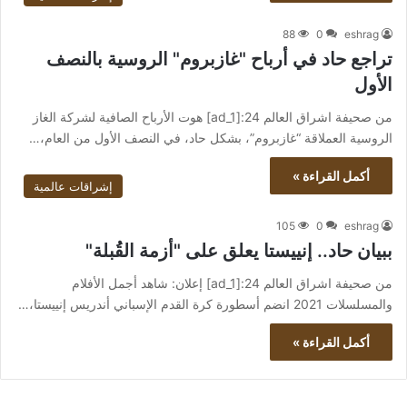
88
0
eshrag
تراجع حاد في أرباح "غازبروم" الروسية بالنصف
الأول
من صحيفة اشراق العالم 24:[ad_1] هوت الأرباح الصافية لشركة الغاز
الروسية العملاقة “غازبروم”، بشكل حاد، في النصف الأول من العام،…
أكمل القراءة »
إشراقات عالمية
105
0
eshrag
ببيان حاد.. إنييستا يعلق على "أزمة القُبلة"
من صحيفة اشراق العالم 24:[ad_1] إعلان: شاهد أجمل الأفلام
والمسلسلات 2021 انضم أسطورة كرة القدم الإسباني أندريس إنييستا،…
أكمل القراءة »