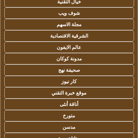
خيال التقنية
شوف ويب
مجلة الاسهم
الشرقية الاقتصادية
عالم الايفون
مدونة كوكان
صحيفة نهج
كار نيوز
موقع خبرة التقني
أناقة أنثى
متورخ
مدسن