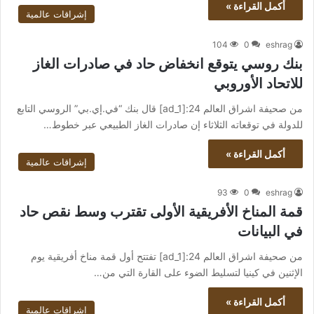
أكمل القراءة »
إشراقات عالمية
104
0
eshrag
بنك روسي يتوقع انخفاض حاد في صادرات الغاز
للاتحاد الأوروبي
من صحيفة اشراق العالم 24:[ad_1] قال بنك “في.إي.بي” الروسي التابع
للدولة في توقعاته الثلاثاء إن صادرات الغاز الطبيعي عبر خطوط…
أكمل القراءة »
إشراقات عالمية
93
0
eshrag
قمة المناخ الأفريقية الأولى تقترب وسط نقص حاد
في البيانات
من صحيفة اشراق العالم 24:[ad_1] تفتتح أول قمة مناخ أفريقية يوم
الإثنين في كينيا لتسليط الضوء على القارة التي من…
أكمل القراءة »
إشراقات عالمية