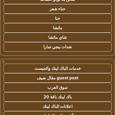
حناء شعر
حنا
ماتشا
شاي ماتشا
شدات ببجي تمارا
!
خدمات الباك لينك والجيست
guest post مقال ضيف
سوق العرب
باك لينك باقة 20
اعلانات الباك لينك