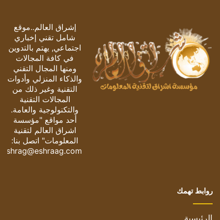
إشراق العالم..موقع
شامل تقني إخباري
اجتماعي, يهتم بالتدوين
في كافة المجالات
ومنها المجال التقني
والذكاء المنزلي وأدوات
التقنية وغير ذلك من
المجالات التقنية
والتكنولوجية والعامة.
أحد مواقع "مؤسسة
اشراق العالم لتقنية
المعلومات" اتصل بنا:
eshrag@eshraag.com
روابط تهمك
الرئيسية