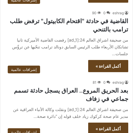
إشراقات عالمية
90
0
eshrag
القاضية في حادثة "اقتحام الكابيتول" ترفض طلب
ترامب بالتنحي
من صحيفة اشراق العالم 24:[ad_1] رفضت القاضية الأميركية تانيا
تشاتكان الأربعاء طلب الرئيس السابق دونالد ترامب تنحّيها عن ترؤّس
جلسات…
أكمل القراءة »
إشراقات عالمية
81
0
eshrag
بعد الحريق المروع.. العراق يسجل حادثة تسمم
جماعي في زفاف
من صحيفة اشراق العالم 24:[ad_1] ونقلت وكالة الأنباء العراقية عن
مدير عام صحة كركوك زياد خلف قوله إن “دائرة صحة…
أكمل القراءة »
إشراقات عالمية