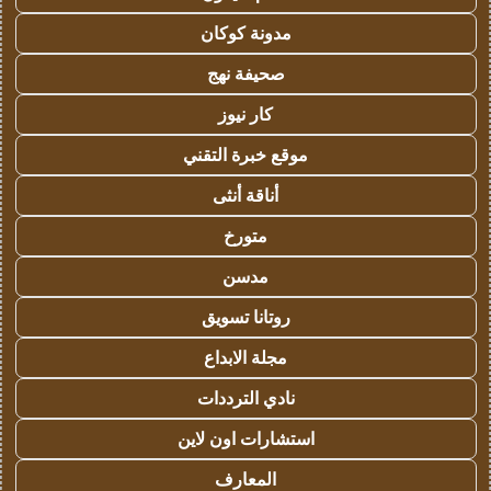
مدونة كوكان
صحيفة نهج
كار نيوز
موقع خبرة التقني
أناقة أنثى
متورخ
مدسن
روتانا تسويق
مجلة الابداع
نادي الترددات
استشارات اون لاين
المعارف