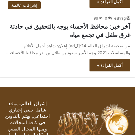
أكمل القراءة »
إشراقات عالمية
96
0
eshrag
آخر خبر: محافظ الأحساء يوجه بالتحقيق في حادثة
غرق طفل في تجمع مياه
من صحيفة اشراق العالم 24:[ad_1] إعلان: شاهد أجمل الأفلام
والمسلسلات 2021 وجه الأمير سعود بن طلال بن بدر محافظ الأحساء،…
أكمل القراءة »
إشراق العالم..موقع
شامل تقني إخباري
اجتماعي, يهتم بالتدوين
في كافة المجالات
ومنها المجال التقني