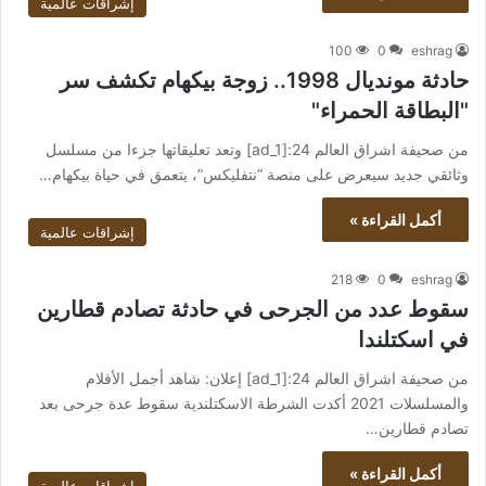
إشراقات عالمية
100
0
eshrag
حادثة مونديال 1998.. زوجة بيكهام تكشف سر
"البطاقة الحمراء"
من صحيفة اشراق العالم 24:[ad_1] وتعد تعليقاتها جزءا من مسلسل
وثائقي جديد سيعرض على منصة “نتفليكس”، يتعمق في حياة بيكهام…
أكمل القراءة »
إشراقات عالمية
218
0
eshrag
سقوط عدد من الجرحى في حادثة تصادم قطارين
في اسكتلندا
من صحيفة اشراق العالم 24:[ad_1] إعلان: شاهد أجمل الأفلام
والمسلسلات 2021 أكدت الشرطة الاسكتلندية سقوط عدة جرحى بعد
تصادم قطارين…
أكمل القراءة »