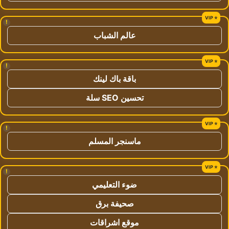
!
عالم الشباب
!
باقة باك لينك
تحسين SEO سلة
!
ماسنجر المسلم
!
ضوء التعليمي
صحيفة برق
موقع اشراقات