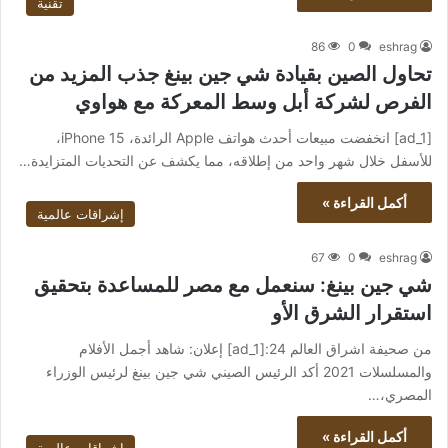
تقنية
86
0
eshrag
تحاول الصين بقيادة شي جين بينغ جذب المزيد من
الفرص لشركة أبل وسط المعركة مع هواوي
[ad_1] انخفضت مبيعات أحدث هواتف Apple الرائدة، iPhone 15،
للأسفل خلال شهر واحد من إطلاقه، مما يكشف عن التحديات المتزايدة…
أكمل القراءة »
إشراقات عالمية
67
0
eshrag
شي جين بينغ: سنعمل مع مصر للمساعدة بتحقيق
استقرار الشرق الأو
من صحيفة اشراق العالم 24:[ad_1] إعلان: شاهد أجمل الأفلام
والمسلسلات 2021 أكد الرئيس الصيني شي جين بينغ لرئيس الوزراء
المصري،…
أكمل القراءة »