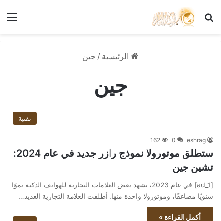
بحث عن
الق
الرئيسية
/
جين
جين
تقنية
162
0
eshrag
ستطلق موتورولا نموذج رازر جديد في عام 2024:
تشين جين
[ad_1] في عام 2023، تشهد بعض العلامات التجارية للهواتف الذكية نموًا
سنويًا مضاعفًا، وموتورولا واحدة منها. أطلقت العلامة التجارية العديد…
أكمل القراءة »