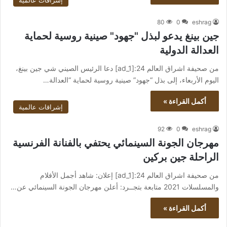
إشراقات عالمية
80
0
eshrag
جين بينغ يدعو لبذل "جهود" صينية روسية لحماية
العدالة الدولية
من صحيفة اشراق العالم 24:[ad_1] دعا الرئيس الصيني شي جين بينغ،
اليوم الأربعاء، إلى بذل “جهود” صينية روسية لحماية “العدالة…
أكمل القراءة »
إشراقات عالمية
92
0
eshrag
مهرجان الجونة السينمائي يحتفي بالفنانة الفرنسية
الراحلة جين بركين
من صحيفة اشراق العالم 24:[ad_1] إعلان: شاهد أجمل الأفلام
والمسلسلات 2021 متابعة بتجــرد: أعلن مهرجان الجونة السينمائي عن…
أكمل القراءة »