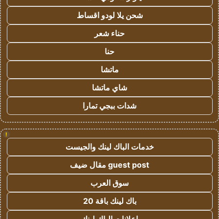
شحن يلا لودو اقساط
حناء شعر
حنا
ماتشا
شاي ماتشا
شدات ببجي تمارا
!
خدمات الباك لينك والجيست
guest post مقال ضيف
سوق العرب
باك لينك باقة 20