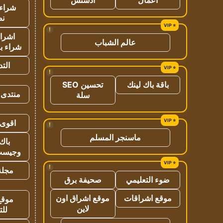
شراء 
نص
!
اشراق
عالم الشباب
شراء با
الت
!
باقة باك لينك
تحسين SEO
منتدى 
سلة
اقوى 
!
ماسنجر المسلم
باك 
وجيست
!
مجلة 
ضوء التعليمي
صحيفة برق
موقع اشراقات
موقع اشراق اون
موقع
لاين
للت