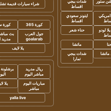
شن ستور
شدات ببجي
شراء سيارات قديمة تشلي
اقساط
 امريكي
ايتونز سعودي
ساط
اقساط
كورة 365
كورة س
ا لودو
حناء شعر
جول العرب
بث مباشر
ساط
goalarab
مدريد ا
نا
ماتشا
يلا لايف
ماتشا
شدات ببجي
تمارا
ريال مدريد
برشلونة 
مباشر اليوم
اليو
مباريات اليوم
يلا لا
مباشر
yalla live