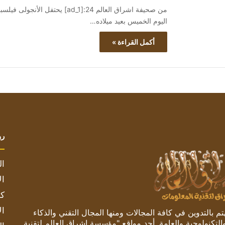
من صحيفة اشراق العالم 24:[ad_1] 
اليوم الخميس بعيد ميلاده…
أكمل القراءة »
رو
ال
ال
كم
ال
 بالتدوين في كافة المجالات ومنها المجال التقني والذكاء
والتكنولوجية والعامة. أحد مواقع "مؤسسة اشراق العالم لتقنية