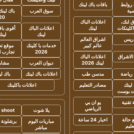
روابط
باقات باك لينك
ية
سوق العرب
باك لينك
20
 لنك،
اعلانات الباك
كلينكات
لينك
اعلانات الباك
أقوى باق
لينك
لين
دريس
اشراق العالم
عالم كبير
خدمات با كلينك
موقع تجا
2026
تجارب ا
الاشراق
اعلانات الباك
لينك 2026
ديوان العرب
مشار
رياضة
مدسن طب
اعلانات باك لينك
باك ل
لينك
مصادر التعليم
اعلانات باكلينك
 بوست
تقنية
يو ان بي
الرياضي
يلا شوت
a shoot
 حالة
اخبار 24 ساعة
مباريات اليوم
برشلونة 
عليم
مباشر