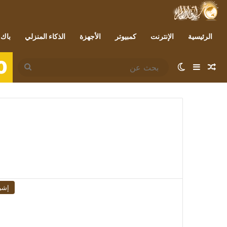
الرئيسية
الإنترنت
كمبيوتر
الأجهزة
الذكاء المنزلي
باك 
0
مقال عشوائي
إضافة عمود جانبي
الوضع المظلم
بحث
عن
إشر