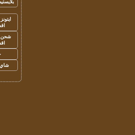
بلايستي
ايتونز
اق
شحن يل
اق
ح
شاي 