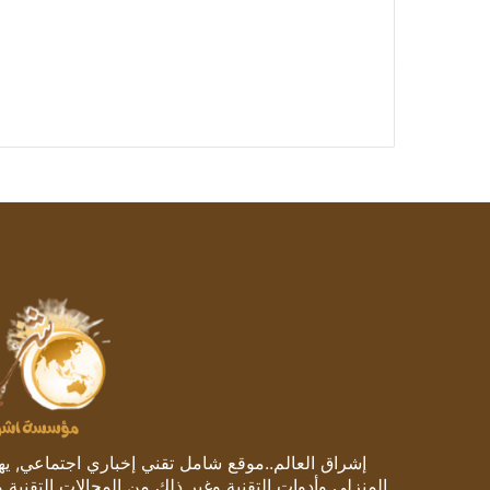
إشراق العالم..موقع شامل تقني إخباري اجتماعي, يهتم
المنزلي وأدوات التقنية وغير ذلك من المجالات التقنية 