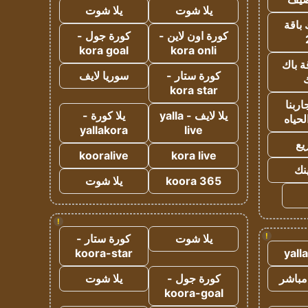
يلا شوت
يلا شوت
 باقة
كورة اون لاين -
كورة جول -
kora goal
kora onli
ة باك
كورة ستار -
سوريا لايف
ك
kora star
ربنا
يلا لايف - yalla
يلا كورة -
لحياه
yallakora
live
يع
kooralive
kora live
ينك
koora 365
يلا شوت
!
!
يلا شوت
كورة ستار -
koora-star
yall
مباشر
كورة جول -
يلا شوت
koora-goal