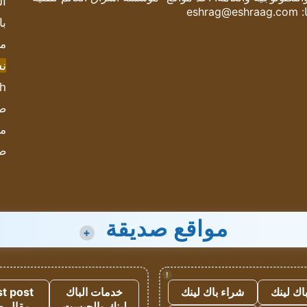
ال
:
eshrag@eshraag.com
با
مش
ن
sh
صحيف
مؤ
ص
مواقع صديقة
+
!
اك لينك
شراء باك لينك
خدمات الباك
t post
لينك والجيست
مقال 