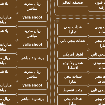
 فنون
صحيفة العالم
ريال مدريد
يلا ش
فيه
مباشر
yalla shoot
مباريات 
!
مباش
 ببجي
شدات ببجي
ريال مدريد
يلا ش
ساط
تمارا
مباشر
 ببجي
شدات ببجي تابي
yalla shoot
مباريات 
ارا
مباش
جي تابي
ايتونز امريكي
برشلونة مباشر
ريال م
 سعودي
شحن يلا لودو
مباش
ساط
اقساط
ريال مدريد
يلا ش
 ببجي
شدات ببجي
مباشر
ساط
تمارا
yalla shoot
مباريات 
جي تابي
متجر تقسيط
مباش
 ببجي
شدات ببجي
برشلونة مباشر
ريال م
ساط
تمارا
مباش