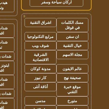
اركان سياحة وسفر
هيدب
وتر
!
مسك الكلمات
اشراق التقنية
في قوقل
شدات
اق
ان سفن
مرابع التكنولوجيا
شدات
خيال التقنية
شوف ويب
تم
مجلة الاسهم
الشرقية
شدات بب
الاقتصادية
ايتونز
عالم الايفون
مدونة كوكان
اق
صحيفة نهج
كار نيوز
شدات
اق
موقع خبرة
أناقة أنثى
التقني
شدات بب
متورخ
مدسن
شدات
اق