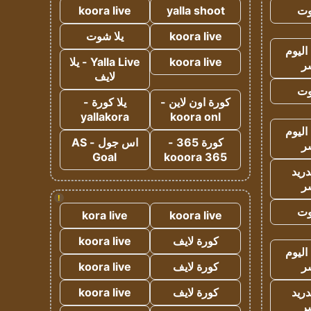
وت
yalla shoot
koora live
koora live
يلا شوت
اليوم
koora live
Yalla Live - يلا
ر
لايف
وت
كورة اون لاين -
يلا كورة -
yallakora
koora onl
اليوم
كورة 365 -
اس جول - AS
ر
Goal
kooora 365
دريد
ر
!
وت
kora live
koora live
كورة لايف
koora live
اليوم
ر
كورة لايف
koora live
دريد
كورة لايف
koora live
ر