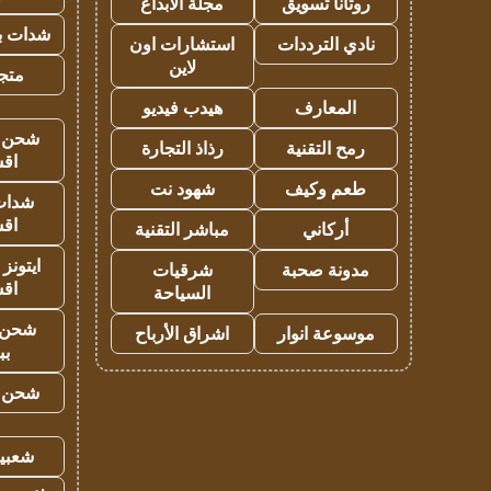
روتانا تسويق
مجلة الابداع
شدات بب
نادي الترددات
استشارات اون
لاين
متجر 
المعارف
هيدب فيديو
شحن يل
رمح التقنية
رذاذ التجارة
اق
طعم وكيف
شهود نت
شدات
اق
أركاني
مباشر التقنية
ايتونز
مدونة صحبة
شرقيات
اق
السياحة
شحن 
موسوعة انوار
اشراق الأرباح
بب
شحن يل
شعبية