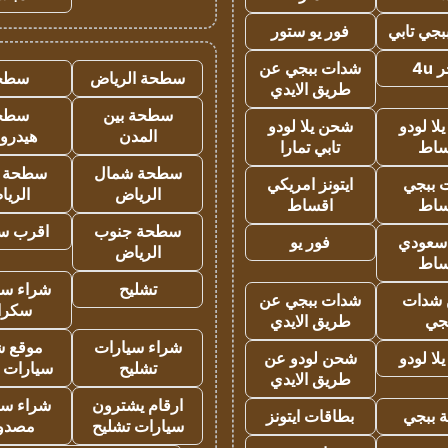
جي تابي
فور يو ستور
4u
شدات ببجي عن
سطحة الرياض
سطح
طريق الايدي
سطحة بين
سطح
ا لودو
شحن يلا لودو
المدن
هيدرو
ساط
تابي تمارا
سطحة شمال
سطحة 
 ببجي
ايتونز امريكي
الرياض
الري
ساط
اقساط
سطحة جنوب
اقرب س
 سعودي
فور يو
الرياض
ساط
تشليح
شراء سي
شدات
شدات ببجي عن
سكرا
جي
طريق الايدي
شراء سيارات
موقع ش
ا لودو
شحن لودو عن
تشليح
سيارات 
طريق الايدي
ارقام يشترون
شراء سي
 ببجي
بطاقات ايتونز
سيارات تشليح
مصدو