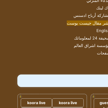
ذكاء المنزلي
ك لينك
اركة أرباح ادسنس
شر مقال جيست بوست
Engli
ة 24 لمعلوماتك
سسة اشراق العالم
فحات
!
!
koora live
koora live
gues
ضيف