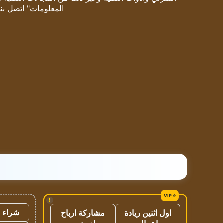
المعلومات" اتصل بنا
!
شراء ب
اول اثنين ريادة
مشاركة ارباح
اعمال
ادسنس