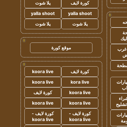
كورة لايف
يلا شوت
yalla shoot
yalla shoot
!
ه
يلا شوت
يلا شوت
ة
ليك
!
موقع كورة
غرب
اض
!
طحة
كورة لايف
koora live
ارات
kora live
koora live
ب
koora live
كورة لايف
راء
koora live
koora live
تشليح
كورة لايف -
كورة لايف -
ارات
koora live
koora live
مة