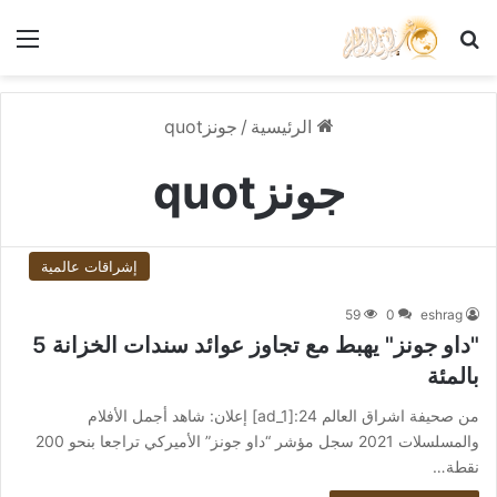
بحث عن
الق
الرئيسية
/
جونزquot
جونزquot
إشراقات عالمية
59
0
eshrag
"داو جونز" يهبط مع تجاوز عوائد سندات الخزانة 5
بالمئة
من صحيفة اشراق العالم 24:[ad_1] إعلان: شاهد أجمل الأفلام
والمسلسلات 2021 سجل مؤشر “داو جونز” الأميركي تراجعا بنحو 200
نقطة…