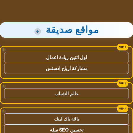
مواقع صديقة
+
!
اول اثنين ريادة اعمال
مشاركة ارباح ادسنس
!
عالم الشباب
!
باقة باك لينك
تحسين SEO سلة