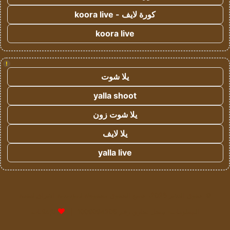
كورة لايف - koora live
koora live
!
يلا شوت
yalla shoot
يلا شوت زون
يلا لايف
yalla live
© حقوق النشر 2026، جميع الحقوق محفوظة لمؤسسة اشراق لتقنية
المعلومات- سجل تجاري رقم 1009094205 |
للإعلانات