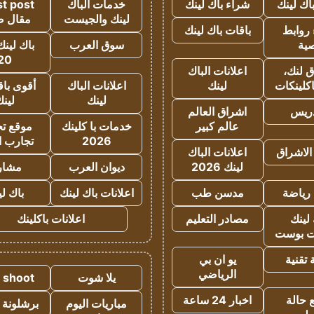
اك لينك
شراء باك لينك
خدمات الباك
t post
لينك والجيست
مقال 
روابط
باقات باك لينك
ية
سوق العرب
باك لينك
20
 لنك،
اعلانات الباك
كلينكات
لينك
اعلانات الباك
أقوى باق
لينك
لين
دريس
اشراق العالم
عالم كبير
خدمات با كلينك
موقع تجا
2026
تجارب ا
الاشراق
اعلانات الباك
لينك 2026
ديوان العرب
مشار
رياضة
مدسن طب
اعلانات باك لينك
باك ل
لينك
مصادر التعليم
اعلانات باكلينك
 بوست
تقنية
يو ان بي
الرياضي
يلا شوت
a shoot
 حالة
اخبار 24 ساعة
مباريات اليوم
برشلونة 