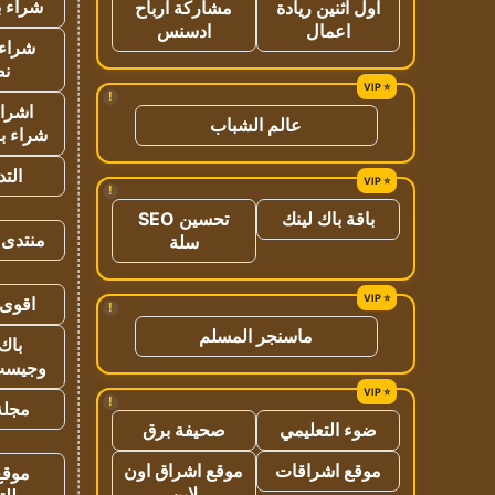
شراء ب
اول اثنين ريادة
مشاركة ارباح
اعمال
ادسنس
شراء 
نص
!
اشراق
عالم الشباب
شراء با
الت
!
باقة باك لينك
تحسين SEO
منتدى 
سلة
اقوى 
!
ماسنجر المسلم
باك 
وجيست
!
مجلة 
ضوء التعليمي
صحيفة برق
موقع اشراقات
موقع اشراق اون
موقع
لاين