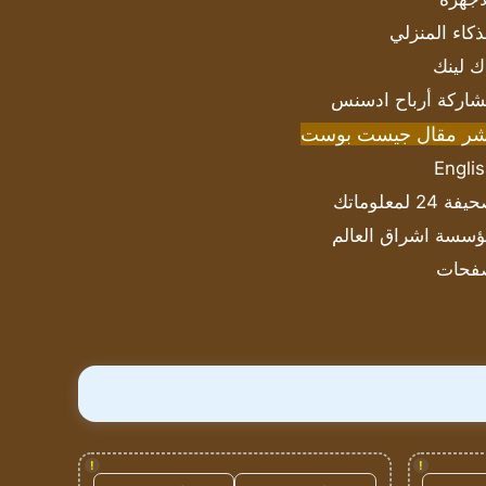
ذكاء المنزلي
ك لينك
اركة أرباح ادسنس
شر مقال جيست بوست
Engli
ة 24 لمعلوماتك
سسة اشراق العالم
فحات
!
!