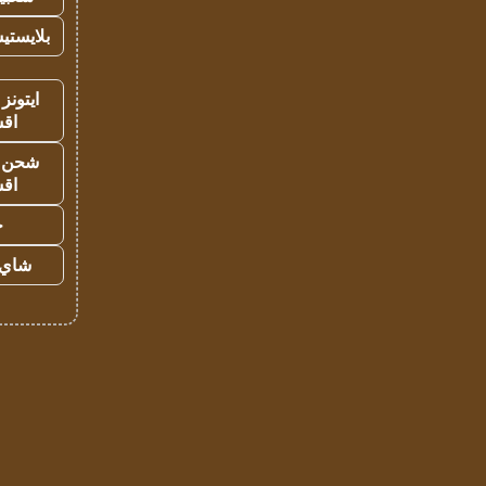
بلايستي
ايتونز
اق
شحن يل
اق
ح
شاي 