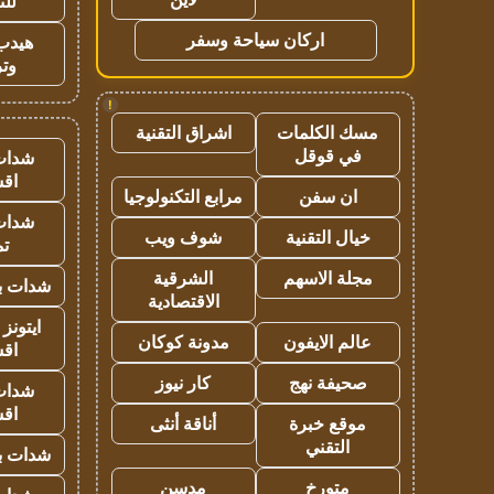
للت
اركان سياحة وسفر
هيدب
وتر
!
مسك الكلمات
اشراق التقنية
في قوقل
شدات
اق
ان سفن
مرابع التكنولوجيا
شدات
خيال التقنية
شوف ويب
تم
مجلة الاسهم
الشرقية
شدات بب
الاقتصادية
ايتونز
عالم الايفون
مدونة كوكان
اق
صحيفة نهج
كار نيوز
شدات
اق
موقع خبرة
أناقة أنثى
التقني
شدات بب
متورخ
مدسن