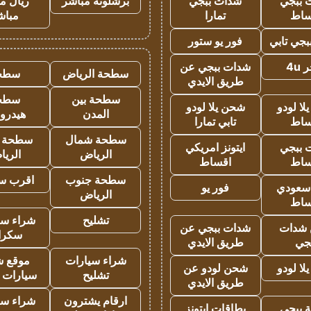
 ببجي
شدات ببجي
برشلونة مباشر
ريال م
ساط
تمارا
مباش
جي تابي
فور يو ستور
4u
شدات ببجي عن
سطحة الرياض
سطح
طريق الايدي
سطحة بين
سطح
ا لودو
شحن يلا لودو
المدن
هيدرو
ساط
تابي تمارا
سطحة شمال
سطحة 
 ببجي
ايتونز امريكي
الرياض
الري
ساط
اقساط
سطحة جنوب
اقرب س
 سعودي
فور يو
الرياض
ساط
تشليح
شراء سي
شدات
شدات ببجي عن
سكرا
جي
طريق الايدي
شراء سيارات
موقع ش
ا لودو
شحن لودو عن
تشليح
سيارات 
طريق الايدي
ارقام يشترون
شراء سي
 ببجي
بطاقات ايتونز