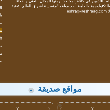
 بالتدوين في كافة المجالات ومنها المجال التقني والذكاء
والتكنولوجية والعامة. أحد مواقع "مؤسسة اشراق العالم لتقنية
ال
:
eshrag@eshraag.com
با
مش
ن
sh
صحيف
مؤ
ص
مواقع صديقة
+
!