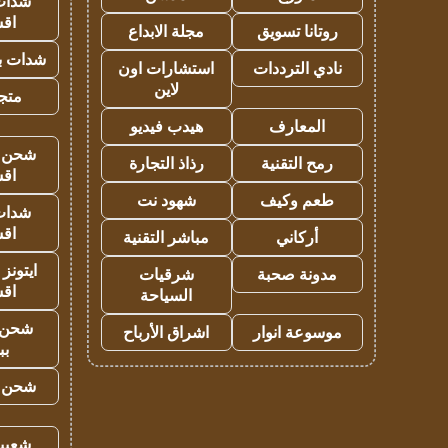
شدات
اق
روتانا تسويق
مجلة الابداع
شدات بب
نادي الترددات
استشارات اون
لاين
متجر 
المعارف
هيدب فيديو
شحن يل
رمح التقنية
رذاذ التجارة
اق
طعم وكيف
شهود نت
شدات
اق
أركاني
مباشر التقنية
ايتونز
مدونة صحبة
شرقيات
اق
السياحة
شحن 
موسوعة انوار
اشراق الأرباح
بب
شحن يل
شعبية