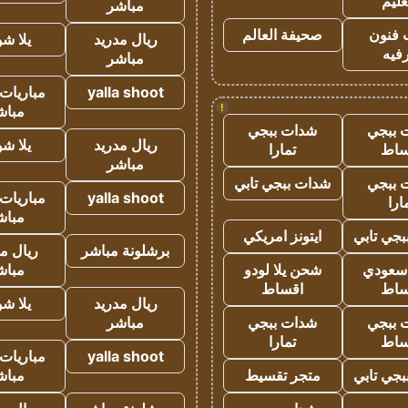
عليم
مباشر
 فنون
صحيفة العالم
ريال مدريد
يلا ش
فيه
مباشر
yalla shoot
مباريات 
!
مباش
 ببجي
شدات ببجي
ريال مدريد
يلا ش
ساط
تمارا
مباشر
 ببجي
شدات ببجي تابي
yalla shoot
مباريات 
ارا
مباش
جي تابي
ايتونز امريكي
برشلونة مباشر
ريال م
 سعودي
شحن يلا لودو
مباش
ساط
اقساط
ريال مدريد
يلا ش
 ببجي
شدات ببجي
مباشر
ساط
تمارا
yalla shoot
مباريات 
جي تابي
متجر تقسيط
مباش