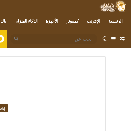
الرئيسية
الإنترنت
كمبيوتر
الأجهزة
الذكاء المنزلي
باك 
0
مقال عشوائي
إضافة عمود جانبي
الوضع المظلم
بحث
عن
إشر