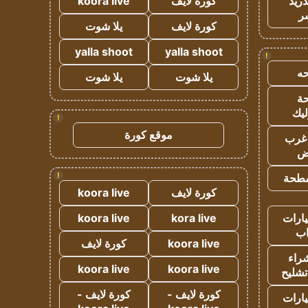
دريد
كورة لايف
koora live
ر
كورة لايف
يلا شوت
yalla shoot
yalla shoot
!
ه
يلا شوت
يلا شوت
ة
ليك
!
موقع كورة
غرب
اض
!
طحة
كورة لايف
koora live
ارات
kora live
koora live
ب
koora live
كورة لايف
راء
koora live
koora live
تشليح
كورة لايف -
كورة لايف -
ارات