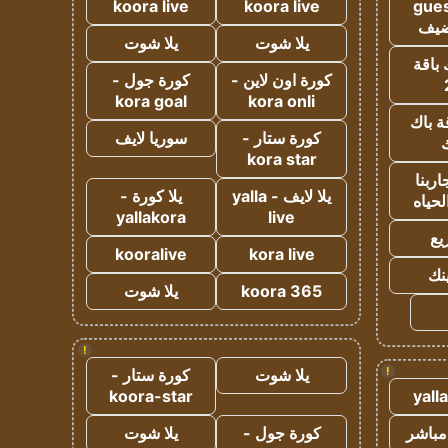
koora live
koora live
gues
ضيف
يلا شوت
يلا شوت
 باقة
كورة اون لاين -
كورة جول -
kora goal
kora onli
ة باك
كورة ستار -
سوريا لايف
ك
kora star
ربنا
يلا لايف - yalla
يلا كورة -
لحياه
yallakora
live
يع
kooralive
kora live
ينك
koora 365
يلا شوت
!
!
يلا شوت
كورة ستار -
koora-star
yall
مباشر
كورة جول -
يلا شوت