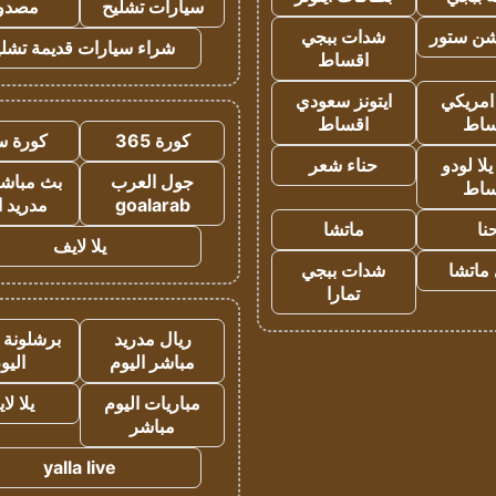
سيارات تشليح
مصدو
شن ستور
شدات ببجي
شراء سيارات قديمة تشلي
اقساط
 امريكي
ايتونز سعودي
ساط
اقساط
كورة 365
كورة س
ا لودو
حناء شعر
جول العرب
بث مباشر
ساط
goalarab
مدريد ا
نا
ماتشا
يلا لايف
ماتشا
شدات ببجي
تمارا
ريال مدريد
برشلونة 
مباشر اليوم
اليو
مباريات اليوم
يلا لا
مباشر
yalla live