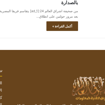
بالصدارة
من صحيفة اشراق العالم 24:[ad_1
بعد مرور جولتين على انطلاق…
أكمل القراءة »
رو
ال
ال
كم
ال