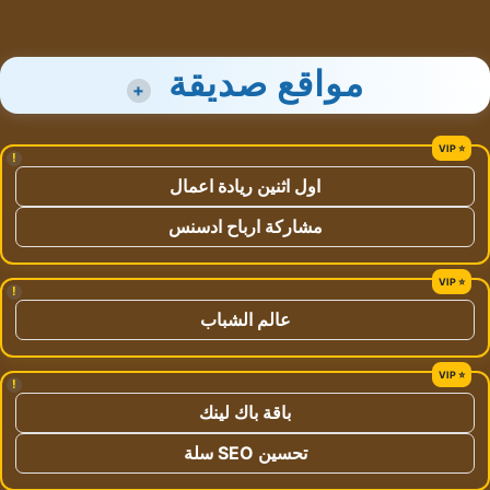
مواقع صديقة
+
!
اول اثنين ريادة اعمال
مشاركة ارباح ادسنس
!
عالم الشباب
!
باقة باك لينك
تحسين SEO سلة