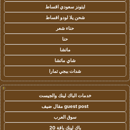
ايتونز سعودي اقساط
شحن يلا لودو اقساط
حناء شعر
حنا
ماتشا
شاي ماتشا
شدات ببجي تمارا
!
خدمات الباك لينك والجيست
guest post مقال ضيف
سوق العرب
باك لينك باقة 20