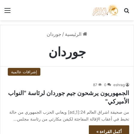
بحث عن
الق
الرئيسية
/
جوردان
جوردان
إشراقات عالمية
87
0
eshrag
الجمهوريون يرشحون جيم جوردان لرئاسة "النواب
الأميركي"
من صحيفة اشراق العالم 24:[ad_1] ويعاني الحزب الجمهوري من حالة
تخبط في أعقاب الإقالة المفاجئة لكيفن مكارثي من رئاسة مجلس…
أكمل القراءة »