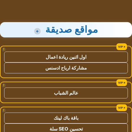
مواقع صديقة
+
!
اول اثنين ريادة اعمال
مشاركة ارباح ادسنس
!
عالم الشباب
!
باقة باك لينك
تحسين SEO سلة