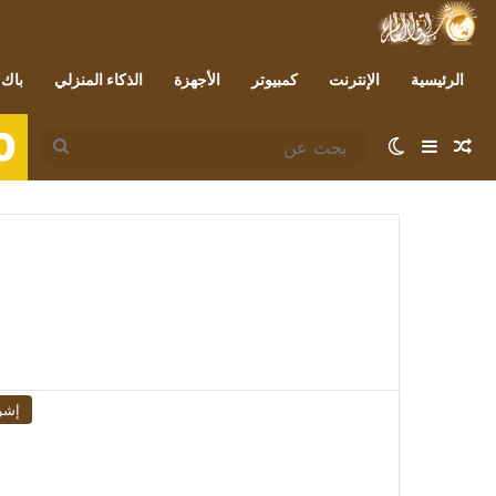
الرئيسية
الإنترنت
كمبيوتر
الأجهزة
الذكاء المنزلي
باك 
0
مقال عشوائي
إضافة عمود جانبي
الوضع المظلم
بحث
عن
إشر