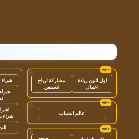
!
شراء ب
اول اثنين ريادة
مشاركة ارباح
اعمال
ادسنس
شراء 
نص
!
اشراق
عالم الشباب
شراء با
الت
!