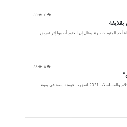
80
0
 بقذيفة
 وأضاف المصدر أن حالة أحد الجنود خطيرة. وقال إن الجنود أصيبوا إثر تعرض
85
0
"
من صحيفة اشراق العالم 24:[ad_1] إعلان: شاهد أجمل الأفلام والمسلسلات 2021 انفجرت عبوة ناسفة في بقوة