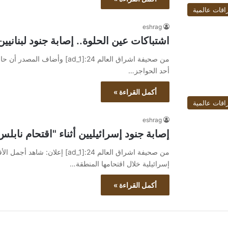
اقات عالمية
eshrag
اشتباكات عين الحلوة.. إصابة جنود لبنانيين
من صحيفة اشراق العالم 24:[ad_1]
أحد الحواجز…
أكمل القراءة »
اقات عالمية
eshrag
إصابة جنود إسرائيليين أثناء "اقتحام نابلس
إسرائيلية خلال اقتحامها المنطقة…
أكمل القراءة »