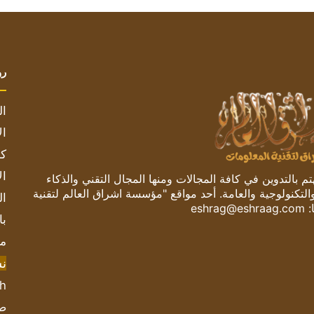
رو
ال
ال
كم
ال
 بالتدوين في كافة المجالات ومنها المجال التقني والذكاء
والتكنولوجية والعامة. أحد مواقع "مؤسسة اشراق العالم لتقنية
ال
:
eshrag@eshraag.com
با
مش
ن
sh
صحيف