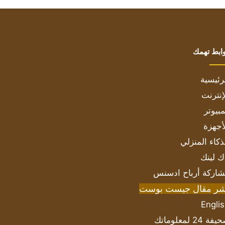
ابط تهمك
رئيسية
إنترنت
بيوتر
أجهزة
ذكاء المنزلي
ك لينك
اركة أرباح ادسنس
شر مقال جيست بوست
Engli
ة 24 لمعلوماتك