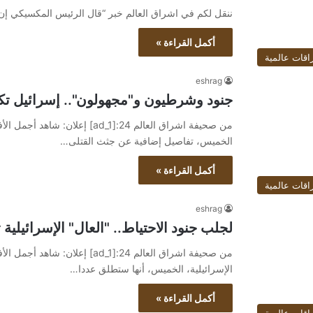
ننقل لكم في اشراق العالم خبر “قال الرئيس المكسيكي إن 3 جنود قتلوا في “فخ” بوسط المكسيك ” [ad_1] مدين
أكمل القراءة »
اقات عالمية
eshrag
جنود وشرطيون و"مجهولون".. إسرائيل ت
الخميس، تفاصيل إضافية عن جثث القتلى…
أكمل القراءة »
اقات عالمية
eshrag
لجلب جنود الاحتياط.. "العال" الإسرائيلي
الإسرائيلية، الخميس، أنها ستطلق عددا…
أكمل القراءة »