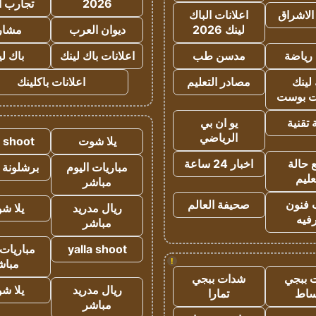
2026
تجارب ا
الاشراق
اعلانات الباك
لينك 2026
ديوان العرب
مشار
رياضة
مدسن طب
اعلانات باك لينك
باك ل
لينك
مصادر التعليم
اعلانات باكلينك
 بوست
تقنية
يو ان بي
الرياضي
يلا شوت
a shoot
 حالة
اخبار 24 ساعة
مباريات اليوم
برشلونة 
عليم
مباشر
 فنون
صحيفة العالم
ريال مدريد
يلا ش
فيه
مباشر
yalla shoot
مباريات 
!
مباش
 ببجي
شدات ببجي
ريال مدريد
يلا ش
ساط
تمارا
مباشر