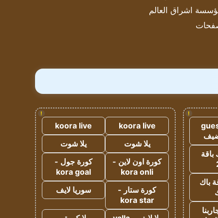
سسة اشراق العالم
فحات
!
!
koora live
koora live
gues
ضيف
يلا شوت
يلا شوت
 باقة
كورة اون لاين -
كورة جول -
kora goal
kora onli
ة باك
كورة ستار -
سوريا لايف
ك
kora star
ربنا