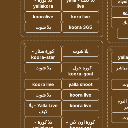
يلا لايف - yalla
يلا كورة -
لحياه
yallakora
live
يع
kooralive
kora live
ينك
koora 365
يلا شوت
!
!
يلا شوت
كورة ستار -
koora-star
yall
مباشر
كورة جول -
يلا شوت
koora-goal
وت
yalla shoot
koora live
koora live
يلا شوت
اليوم
koora live
Yalla Live - يلا
ر
لايف
وت
كورة اون لاين -
يلا كورة -