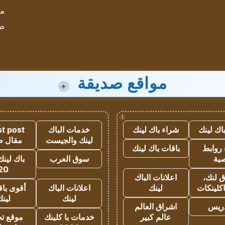
مؤ
ص
مواقع صديقة
+
!
اك لينك
شراء باك لينك
خدمات الباك
t post
لينك والجيست
مقال 
روابط
باقات باك لينك
ية
سوق العرب
باك لينك
20
 لنك،
اعلانات الباك
كلينكات
لينك
اعلانات الباك
أقوى باق
لينك
لين
دريس
اشراق العالم
عالم كبير
خدمات با كلينك
موقع تجا