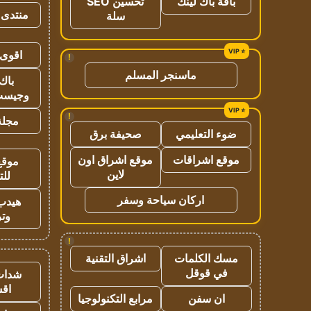
باقة باك لينك
تحسين SEO
منتدى 
سلة
اقوى 
!
ماسنجر المسلم
باك 
وجيست
!
مجلة 
ضوء التعليمي
صحيفة برق
موقع اشراقات
موقع اشراق اون
موقع
لاين
للت
اركان سياحة وسفر
هيدب
وتر
!
مسك الكلمات
اشراق التقنية
في قوقل
شدات
اق
ان سفن
مرابع التكنولوجيا