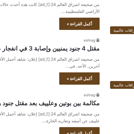
من صحيفة اشراق العالم 24:[ad_1
الأراضي الفلسطينية.…
أكمل القراءة »
اقات عالمية
eshrag
مقتل 4 جنود يمنيين وإصابة 3 في انفجار عبوة ناسفة
آخرين، الأحد، في…
أكمل القراءة »
اقات عالمية
eshrag
مكالمة بين بوتين وعلييف بعد مقتل جنود ر
علييف عن أسفه وتعازيه الحارة،…
أكمل القراءة »