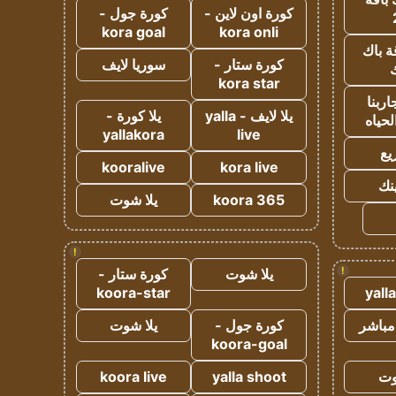
كورة اون لاين -
كورة جول -
kora goal
kora onli
ة باك
كورة ستار -
سوريا لايف
ك
kora star
ربنا
يلا لايف - yalla
يلا كورة -
لحياه
yallakora
live
يع
kooralive
kora live
ينك
koora 365
يلا شوت
!
!
يلا شوت
كورة ستار -
koora-star
yall
مباشر
كورة جول -
يلا شوت
koora-goal
وت
yalla shoot
koora live