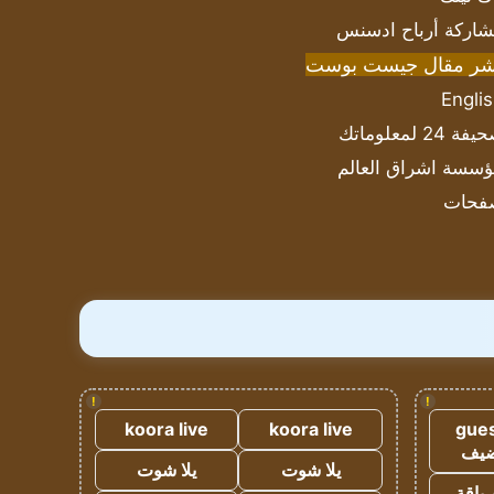
اركة أرباح ادسنس
شر مقال جيست بوست
Engli
ة 24 لمعلوماتك
سسة اشراق العالم
فحات
!
!
koora live
koora live
gues
ضيف
يلا شوت
يلا شوت
 باقة