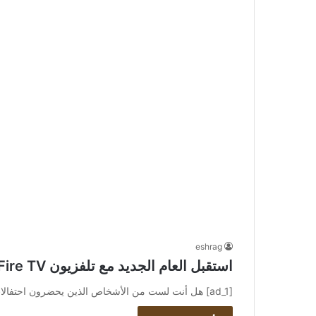
eshrag
استقبل العام الجديد مع تلفزيون Smart Fire TV الجديد
[ad_1] هل أنت لست من الأشخاص الذين يحضرون احتفالات ليلة رأس السنة الكبيرة؟ هل تفضل مشاهدة Rockin ‘Eve لرأس السنة…