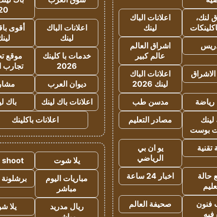
20
 لنك،
اعلانات الباك
كلينكات
لينك
اعلانات الباك
أقوى باق
لينك
لين
دريس
اشراق العالم
عالم كبير
خدمات با كلينك
موقع تجا
2026
تجارب ا
الاشراق
اعلانات الباك
لينك 2026
ديوان العرب
مشار
رياضة
مدسن طب
اعلانات باك لينك
باك ل
لينك
مصادر التعليم
اعلانات باكلينك
 بوست
تقنية
يو ان بي
الرياضي
يلا شوت
a shoot
 حالة
اخبار 24 ساعة
مباريات اليوم
برشلونة 
عليم
مباشر
 فنون
صحيفة العالم
ريال مدريد
يلا ش
فيه
مباشر