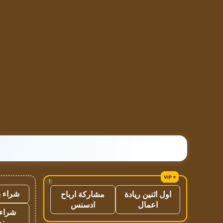
!
شراء ب
اول اثنين ريادة
مشاركة ارباح
اعمال
ادسنس
شراء 
نص