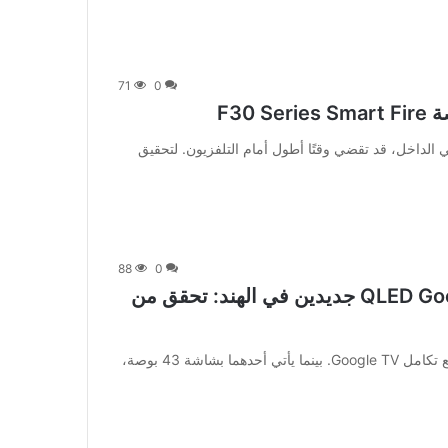
71
0
في الداخل، قد تقضي وقتًا أطول أمام التلفزيون. لتحقيق
88
0
أطلقت Blaupunkt جهازي تلفزيون QLED Google جديدين في الهند: تحقق من
[ad_1] أطلقت Blaupunkt جهازي تلفزيون ذكيين QLED مع تكامل Google TV. بينما يأتي أحدهما بشاشة 43 بوصة،