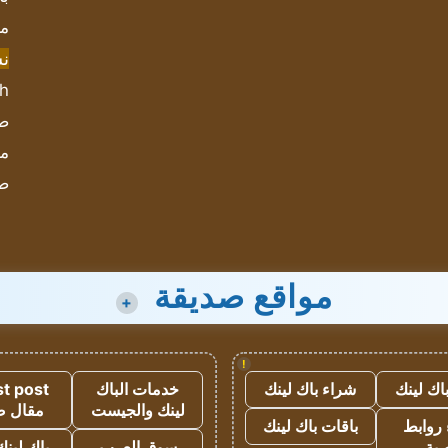
مش
ن
sh
صحيف
مؤ
ص
مواقع صديقة
+
!
اك لينك
شراء باك لينك
خدمات الباك
t post
لينك والجيست
مقال 
روابط
باقات باك لينك
ية
سوق العرب
باك لينك