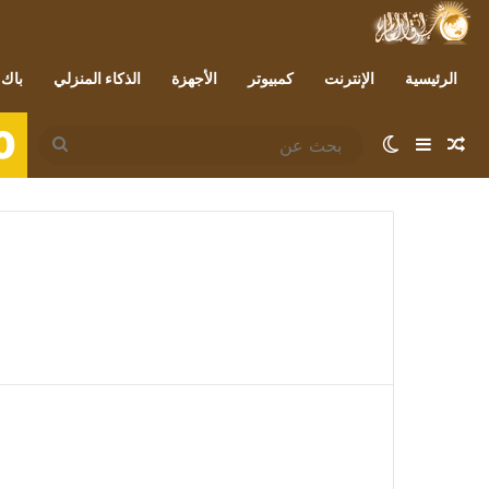
الرئيسية
الإنترنت
كمبيوتر
الأجهزة
الذكاء المنزلي
باك 
0
مقال عشوائي
إضافة عمود جانبي
الوضع المظلم
بحث
عن