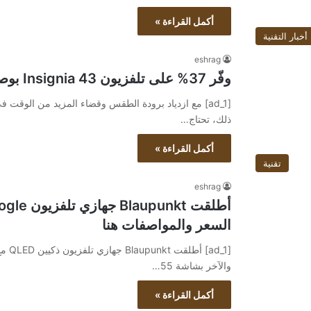
أكمل القراءة »
أخبار التقنية
eshrag
وفّر 37% على تلفزيون Insignia 43 بوصة F30 Series Smart Fire
[ad_1] مع ازدياد برودة الطقس وقضاء المزيد من الوقت 
ذلك، تحتاج…
أكمل القراءة »
تقنية
eshrag
السعر والمواصفات هنا
والآخر بشاشة 55…
أكمل القراءة »