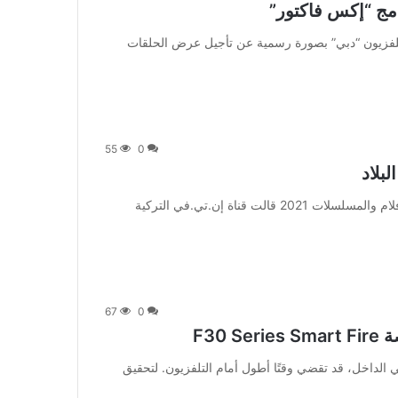
امج “إكس فاكتور”
 متابعة بتجــرد: أعلن تلفزيون “دبي” بصورة رسمية عن تأجيل عرض الحلقات
55
0
بلاد
من صحيفة اشراق العالم 24:[ad_1] إعلان: شاهد أجمل الأفلام والمسلسلات 2021 قالت قناة إن.تي.في التركية
67
0
في الداخل، قد تقضي وقتًا أطول أمام التلفزيون. لتحقيق