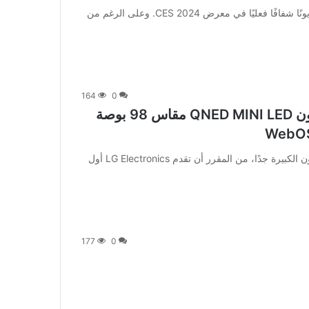
[ad_1] عرضت شركة التكنولوجيا الكورية العملاقة LG تلفزيونًا شفافًا فعليًا في معرض CES 2024. وعلى الرغم من
164
0
CES 2024: LG تكشف النقاب عن تلفزيون QNED MINI LED مقاس 98 بوصة
[ad_1] في خطوة لتلبية الطلب المتزايد على أجهزة التلفزيون الكبيرة جدًا، من المقرر أن تقدم LG Electronics أول
177
0