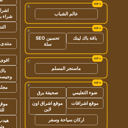
!
اشراق
عالم الشباب
شراء با
الت
!
باقة باك لينك
تحسين SEO
منتدى 
سلة
اقوى 
!
ماسنجر المسلم
باك 
وجيست
!
مجلة 
ضوء التعليمي
صحيفة برق
موقع اشراقات
موقع اشراق اون
موقع
لاين
للت
اركان سياحة وسفر
هيدب
وتر