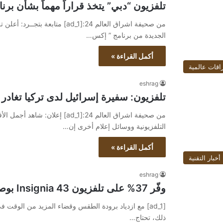
تلفزيون “دبي” يتخذ قراراً مهماً بشأن برن
من صحيفة اشراق العالم 24:[ad_1]
الجديدة من برنامج ” إكس…
أكمل القراءة »
اقات عالمية
eshrag
تلفزيون: سفيرة إسرائيل لدى تركيا تغادر ال
التلفزيونية ووسائل إعلام أخرى إن…
أكمل القراءة »
أخبار التقنية
eshrag
وفّر 37% على تلفزيون Insignia 43 بوصة F30 Series Smart Fire
[ad_1] مع ازدياد برودة الطقس وقضاء المزيد من الوقت 
ذلك، تحتاج…