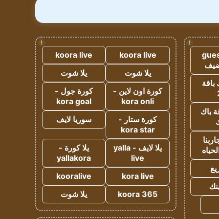
!
!
koora live
koora live
gues
ضيف
يلا شوت
يلا شوت
 باقة
كورة اون لاين -
كورة جول -
kora goal
kora onli
ة باك
كورة ستار -
سوريا لايف
ك
kora star
ربنا
يلا لايف - yalla
يلا كورة -
لحياه
yallakora
live
يع
kooralive
kora live
ينك
koora 365
يلا شوت