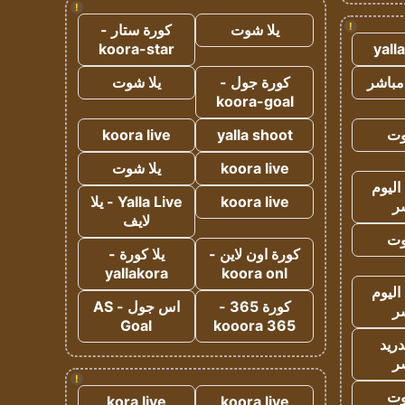
!
!
يلا شوت
كورة ستار -
koora-star
yall
مباشر
كورة جول -
يلا شوت
koora-goal
وت
yalla shoot
koora live
koora live
يلا شوت
اليوم
koora live
Yalla Live - يلا
ر
لايف
وت
كورة اون لاين -
يلا كورة -
yallakora
koora onl
اليوم
كورة 365 -
اس جول - AS
ر
Goal
kooora 365
دريد
ر
!
وت
kora live
koora live