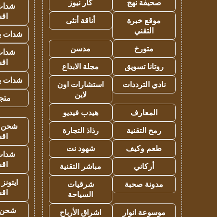
صحيفة نهج
كار نيوز
شدات
اق
موقع خبرة
أناقة أنثى
التقني
شدات بب
متورخ
مدسن
شدات
اق
روتانا تسويق
مجلة الابداع
شدات بب
نادي الترددات
استشارات اون
لاين
متجر 
المعارف
هيدب فيديو
شحن يل
رمح التقنية
رذاذ التجارة
اق
طعم وكيف
شهود نت
شدات
اق
أركاني
مباشر التقنية
ايتونز
مدونة صحبة
شرقيات
اق
السياحة
شحن 
موسوعة انوار
اشراق الأرباح