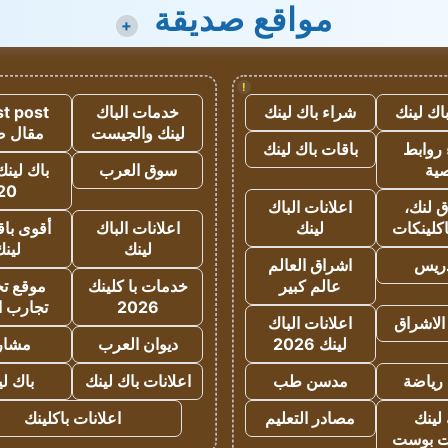
مواقع صديقة
+
!
اك لينك
شراء باك لينك
خدمات الباك
t post
لينك والجيست
مقال 
روابط
باقات باك لينك
ية
سوق العرب
باك لينك
20
 لنك،
اعلانات الباك
كلينكات
لينك
اعلانات الباك
أقوى باق
لينك
لين
دريس
اشراق العالم
عالم كبير
خدمات با كلينك
موقع تجا
2026
تجارب ا
الاشراق
اعلانات الباك
لينك 2026
ديوان العرب
مشار
رياضة
مدسن طب
اعلانات باك لينك
باك ل
لينك
مصادر التعليم
اعلانات باكلينك
 بوست