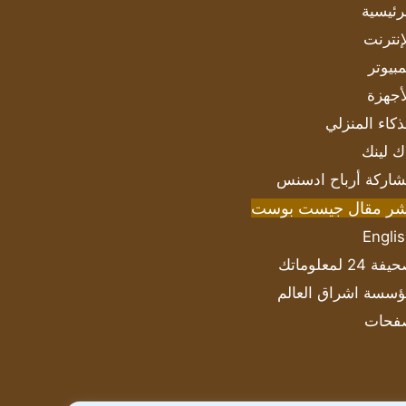
رئيسية
إنترنت
بيوتر
أجهزة
ذكاء المنزلي
ك لينك
اركة أرباح ادسنس
شر مقال جيست بوست
Engli
ة 24 لمعلوماتك
سسة اشراق العالم
فحات