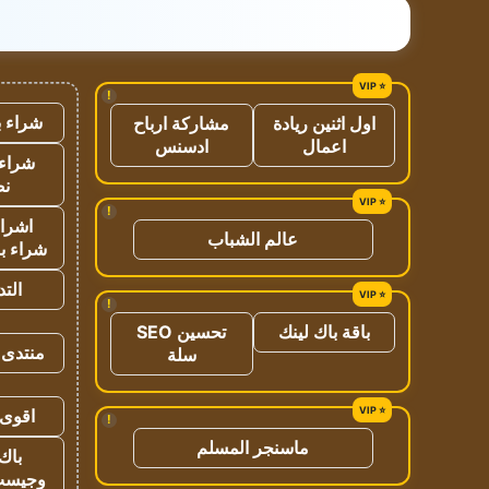
!
شراء ب
اول اثنين ريادة
مشاركة ارباح
اعمال
ادسنس
شراء 
نص
!
اشراق
عالم الشباب
شراء با
الت
!
باقة باك لينك
تحسين SEO
منتدى 
سلة
اقوى 
!
ماسنجر المسلم
باك 
وجيست