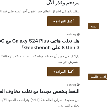
مزدحم وقذر الآن
ننقل لكم في اشراق العالم خبر “يقول آخر عضو على قيد ا
أكمل القراءة »
تقنية
eshrag
8 Gen 3 على Geekbench؟
[
الغموض حول…
أكمل القراءة »
اقات عالمية
eshrag
النفط ينخفض مجددا مع تغلب مخاوف الط
بحلول الساعة…