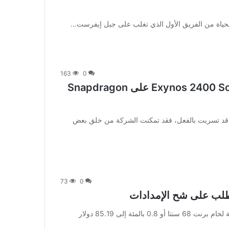
لحياة من الفريق الأول الذي تغلب على جبل إيفرست…
163
0
هل تغلب هاتف Galaxy S24 Plus مع Exynos 2400 SoC على Snapdragon
ad_1] في حين أن معظم مواصفات سلسلة Galaxy S24 قد تسربت بالفعل، فقد تمكنت الشركة من خلق بعض
73
0
لب على شح الإمدادات
من صحيفة اشراق العالم 24:[ad_1] وتراجعت العقود الآجلة لخام برنت 68 سنتا أو 0.8 بالمئة إلى 85.19 دولار