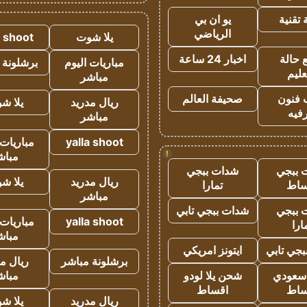
تقنية
يو ان بي
الرياضي
يلا شوت
a shoot
 حالة
اخبار 24 ساعة
مباريات اليوم
برشلونة 
عليم
مباشر
 فنون
صحيفة العالم
ريال مدريد
يلا ش
فيه
مباشر
yalla shoot
مباريات 
!
مباش
 ببجي
شدات ببجي
ريال مدريد
يلا ش
ساط
تمارا
مباشر
 ببجي
شدات ببجي تابي
yalla shoot
مباريات 
ارا
مباش
جي تابي
ايتونز امريكي
برشلونة مباشر
ريال م
 سعودي
شحن يلا لودو
مباش
ساط
اقساط
ريال مدريد
يلا ش