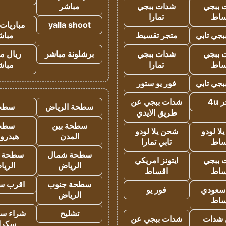
 ببجي
شدات ببجي
مباشر
ساط
تمارا
yalla shoot
مباريات 
جي تابي
متجر تقسيط
مباش
 ببجي
شدات ببجي
برشلونة مباشر
ريال م
ساط
تمارا
مباش
جي تابي
فور يو ستور
4u
شدات ببجي عن
سطحة الرياض
سطح
طريق الايدي
سطحة بين
سطح
ا لودو
شحن يلا لودو
المدن
هيدرو
ساط
تابي تمارا
سطحة شمال
سطحة 
 ببجي
ايتونز امريكي
الرياض
الري
ساط
اقساط
سطحة جنوب
اقرب س
 سعودي
فور يو
الرياض
ساط
تشليح
شراء سي
شدات
شدات ببجي عن
سكرا