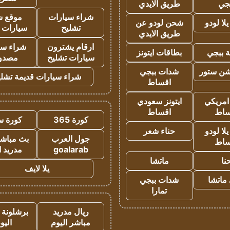
جي
طريق الايدي
شراء سيارات
موقع ش
ا لودو
شحن لودو عن
تشليح
سيارات 
طريق الايدي
ارقام يشترون
شراء سي
 ببجي
بطاقات ايتونز
سيارات تشليح
مصدو
شن ستور
شدات ببجي
شراء سيارات قديمة تشلي
اقساط
 امريكي
ايتونز سعودي
ساط
اقساط
كورة 365
كورة س
ا لودو
حناء شعر
جول العرب
بث مباشر
ساط
goalarab
مدريد ا
نا
ماتشا
يلا لايف
ماتشا
شدات ببجي
تمارا
ريال مدريد
برشلونة 
مباشر اليوم
اليو