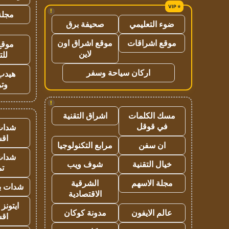
!
مجلة 
ضوء التعليمي
صحيفة برق
موقع اشراقات
موقع اشراق اون
موقع
لاين
للت
اركان سياحة وسفر
هيدب
وتر
!
مسك الكلمات
اشراق التقنية
في قوقل
شدات
اق
ان سفن
مرابع التكنولوجيا
شدات
خيال التقنية
شوف ويب
تم
مجلة الاسهم
الشرقية
شدات بب
الاقتصادية
ايتونز
عالم الايفون
مدونة كوكان
اق