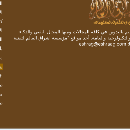
ال
ال
كم
ال
 بالتدوين في كافة المجالات ومنها المجال التقني والذكاء
والتكنولوجية والعامة. أحد مواقع "مؤسسة اشراق العالم لتقنية
ال
:
eshrag@eshraag.com
با
مش
ن
sh
صحيف
مؤ
ص