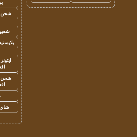
بب
شحن يل
شعبية
بلايستي
ايتونز
اق
شحن يل
اق
ح
شاي 