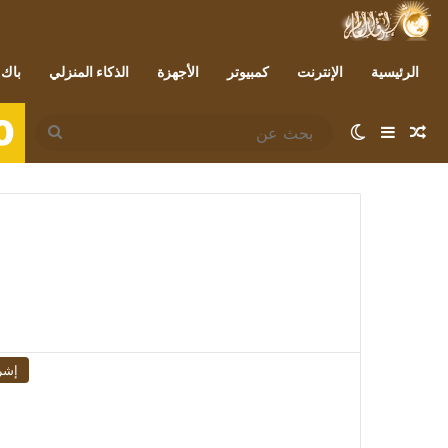
الرئيسية
الإنترنت
كمبيوتر
الأجهزة
الذكاء المنزلي
باك 
0
مقال عشوائي
إضافة عمود جانبي
الوضع المظلم
بحث
عن
إشر