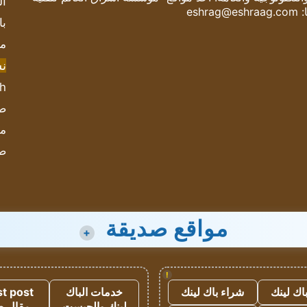
ال
:
eshrag@eshraag.com
با
مش
ن
sh
صحيف
مؤ
ص
مواقع صديقة
+
!
اك لينك
شراء باك لينك
خدمات الباك
t post
لينك والجيست
مقال 