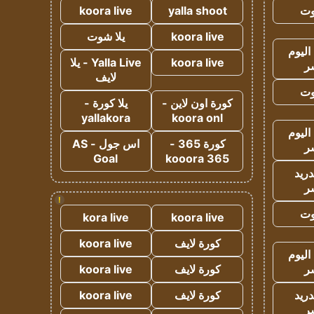
وت
yalla shoot
koora live
koora live
يلا شوت
اليوم
koora live
Yalla Live - يلا
ر
لايف
وت
كورة اون لاين -
يلا كورة -
yallakora
koora onl
اليوم
كورة 365 -
اس جول - AS
ر
Goal
kooora 365
دريد
ر
!
وت
kora live
koora live
كورة لايف
koora live
اليوم
ر
كورة لايف
koora live
دريد
كورة لايف
koora live
ر