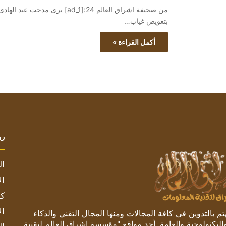
من صحيفة اشراق العالم 24:[ad_1
بتعويض غياب…
أكمل القراءة »
رو
ال
ال
كم
ال
 بالتدوين في كافة المجالات ومنها المجال التقني والذكاء
والتكنولوجية والعامة. أحد مواقع "مؤسسة اشراق العالم لتقنية