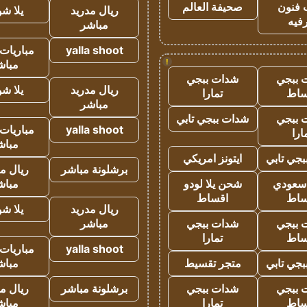
 فنون
صحيفة العالم
ريال مدريد
يلا ش
فيه
مباشر
yalla shoot
مباريات 
!
مباش
 ببجي
شدات ببجي
ريال مدريد
يلا ش
ساط
تمارا
مباشر
 ببجي
شدات ببجي تابي
yalla shoot
مباريات 
ارا
مباش
جي تابي
ايتونز امريكي
برشلونة مباشر
ريال م
 سعودي
شحن يلا لودو
مباش
ساط
اقساط
ريال مدريد
يلا ش
 ببجي
شدات ببجي
مباشر
ساط
تمارا
yalla shoot
مباريات 
جي تابي
متجر تقسيط
مباش
 ببجي
شدات ببجي
برشلونة مباشر
ريال م
ساط
تمارا
مباش