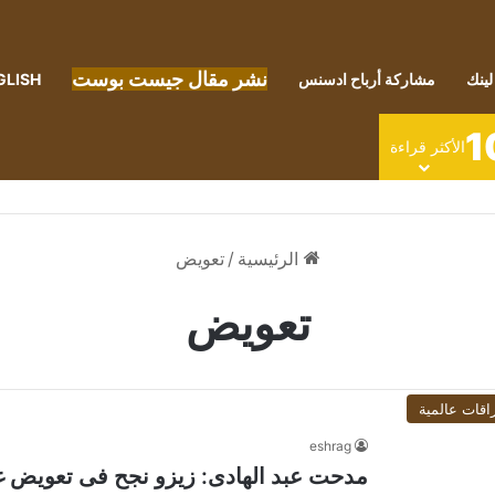
نشر مقال جيست بوست
لينك
مشاركة أرباح ادسنس
GLISH
1
الأكثر قراءة
الرئيسية
/
تعويض
تعويض
اقات عالمية
eshrag
مدحت عبد الهادى: زيزو نجح فى تعويض