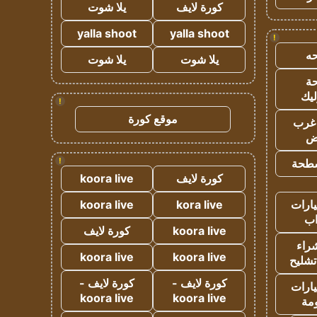
كورة لايف
يلا شوت
yalla shoot
yalla shoot
!
ه
يلا شوت
يلا شوت
ة
ليك
!
موقع كورة
غرب
اض
!
طحة
كورة لايف
koora live
ارات
kora live
koora live
ب
koora live
كورة لايف
راء
koora live
koora live
تشليح
كورة لايف -
كورة لايف -
ارات
koora live
koora live
مة