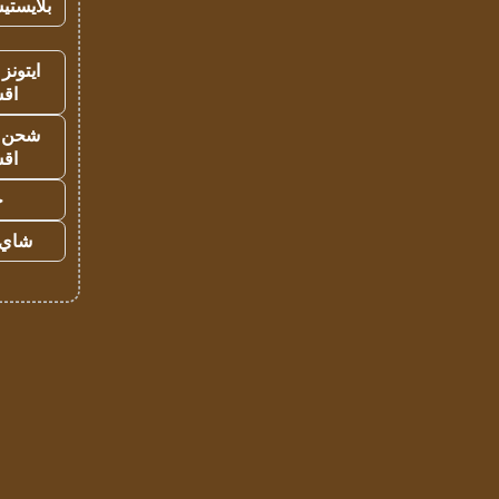
بلايستي
ايتونز
اق
شحن يل
اق
ح
شاي 