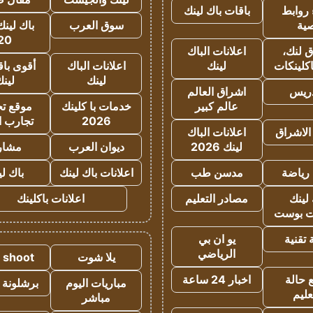
روابط
باقات باك لينك
ية
سوق العرب
باك لينك
20
 لنك،
اعلانات الباك
كلينكات
لينك
اعلانات الباك
أقوى باق
لينك
لين
دريس
اشراق العالم
عالم كبير
خدمات با كلينك
موقع تجا
2026
تجارب ا
الاشراق
اعلانات الباك
لينك 2026
ديوان العرب
مشار
رياضة
مدسن طب
اعلانات باك لينك
باك ل
لينك
مصادر التعليم
اعلانات باكلينك
 بوست
تقنية
يو ان بي
الرياضي
يلا شوت
a shoot
 حالة
اخبار 24 ساعة
مباريات اليوم
برشلونة 
عليم
مباشر