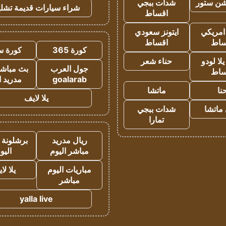
شن ستور
شدات ببجي
شراء سيارات قديمة تشلي
اقساط
 امريكي
ايتونز سعودي
ساط
اقساط
كورة 365
كورة س
ا لودو
حناء شعر
جول العرب
بث مباشر
ساط
goalarab
مدريد ا
نا
ماتشا
يلا لايف
ماتشا
شدات ببجي
تمارا
ريال مدريد
برشلونة 
مباشر اليوم
اليو
مباريات اليوم
يلا لا
مباشر
yalla live