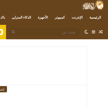
الرئيسية
الإنترنت
كمبيوتر
الأجهزة
الذكاء المنزلي
باك 
0
مقال عشوائي
إضافة عمود جانبي
الوضع المظلم
بحث
عن
إشر