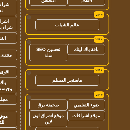
شراء 
نص
!
اشراق
عالم الشباب
شراء با
الت
!
باقة باك لينك
تحسين SEO
منتدى 
سلة
اقوى 
!
ماسنجر المسلم
باك 
وجيست
!
مجلة 
ضوء التعليمي
صحيفة برق
موقع اشراقات
موقع اشراق اون
موقع
لاين
للت