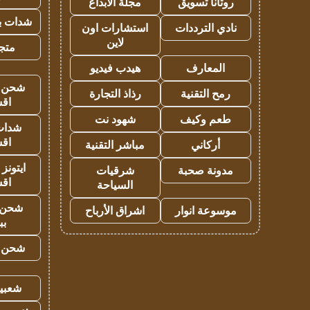
روتانا تسويق
مجلة الابداع
شدات بب
نادي الترددات
استشارات اون
لاين
متجر 
المعارف
هيدب فيديو
شحن يل
رمح التقنية
رذاذ التجارة
اق
طعم وكيف
شهود نت
شدات
اق
أركاني
مباشر التقنية
ايتونز
مدونة صحبة
شرقيات
اق
السياحة
شحن 
موسوعة انوار
اشراق الأرباح
بب
شحن يل
شعبية