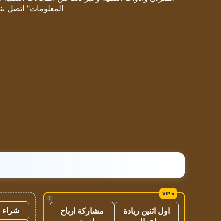
المعلومات" اتصل بنا
!
شراء ب
اول اثنين ريادة
مشاركة ارباح
اعمال
ادسنس