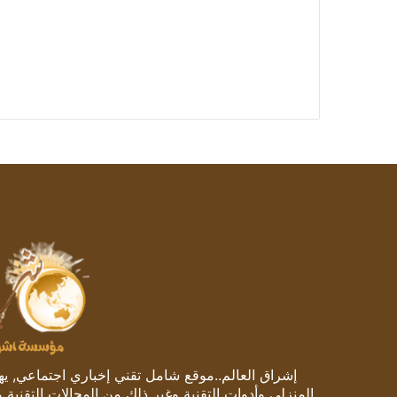
إشراق العالم..موقع شامل تقني إخباري اجتماعي, يهتم
المنزلي وأدوات التقنية وغير ذلك من المجالات التقنية 