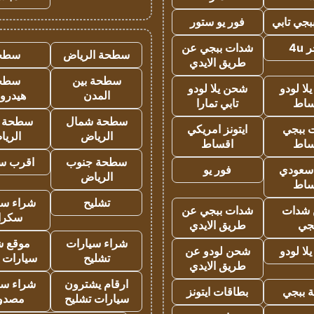
جي تابي
فور يو ستور
4u
شدات ببجي عن
سطحة الرياض
سطح
طريق الايدي
سطحة بين
سطح
ا لودو
شحن يلا لودو
المدن
هيدرو
ساط
تابي تمارا
سطحة شمال
سطحة 
 ببجي
ايتونز امريكي
الرياض
الري
ساط
اقساط
سطحة جنوب
اقرب س
 سعودي
فور يو
الرياض
ساط
تشليح
شراء سي
شدات
شدات ببجي عن
سكرا
جي
طريق الايدي
شراء سيارات
موقع ش
ا لودو
شحن لودو عن
تشليح
سيارات 
طريق الايدي
ارقام يشترون
شراء سي
 ببجي
بطاقات ايتونز
سيارات تشليح
مصدو