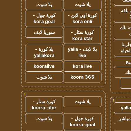
يلا شوت
يلا شوت
 باقة
كورة اون لاين -
كورة جول -
kora goal
kora onli
ة باك
كورة ستار -
سوريا لايف
ك
kora star
ربنا
يلا لايف - yalla
يلا كورة -
لحياه
yallakora
live
يع
kooralive
kora live
ينك
koora 365
يلا شوت
!
!
يلا شوت
كورة ستار -
koora-star
yall
مباشر
كورة جول -
يلا شوت
koora-goal