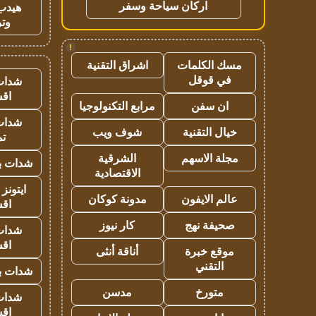
اركان سياحة وسفر
هيدب
وتر
!
مسك الكلمات
اشراق التقنية
في قوقل
شدات
اق
ان سفن
مرابع التكنولوجيا
شدات
خيال التقنية
شوف ويب
تم
مجلة الاسهم
الشرقية
شدات بب
الاقتصادية
ايتونز
عالم الايفون
مدونة كوكان
اق
صحيفة نهج
كار نيوز
شدات
اق
موقع خبرة
أناقة أنثى
التقني
شدات بب
متورخ
مدسن
شدات
اق