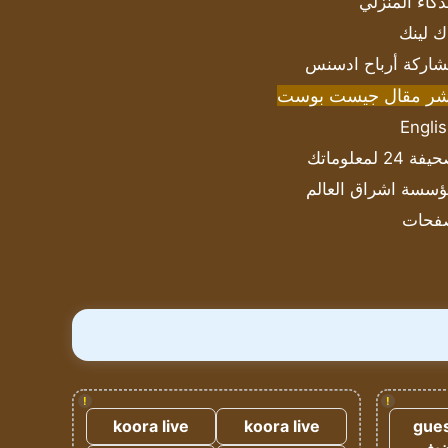
ذكاء المنزلي
ك لينك
اركة أرباح ادسنس
شر مقال جيست بوست
Engli
ة 24 لمعلوماتك
سسة اشراق العالم
فحات
!
!
koora live
koora live
gues
ضيف