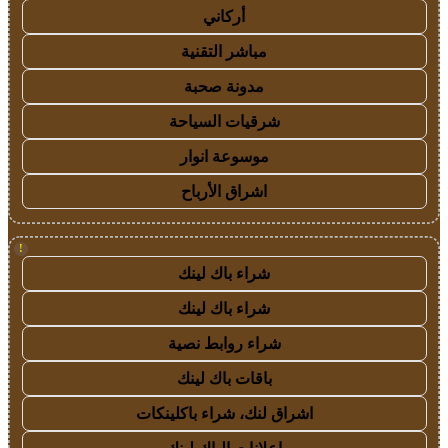
أركاني
مباشر التقنية
مدونة صحبة
شرقيات السياحة
موسوعة انوار
اشراق الأرباح
!
شراء باك لينك
شراء باك لينك
شراء روابط نصية
باقات باك لينك
اشراق لنك، شراء باكلينكات