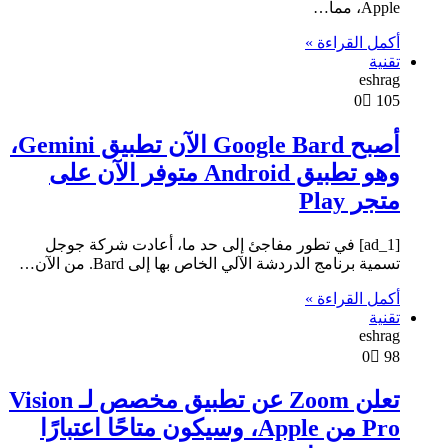
Apple، مما…
أكمل القراءة »
تقنية
eshrag
0
105
أصبح Google Bard الآن تطبيق Gemini،
وهو تطبيق Android متوفر الآن على
متجر Play
[ad_1] في تطور مفاجئ إلى حد ما، أعادت شركة جوجل
تسمية برنامج الدردشة الآلي الخاص بها إلى Bard. من الآن…
أكمل القراءة »
تقنية
eshrag
0
98
تعلن Zoom عن تطبيق مخصص لـ Vision
Pro من Apple، وسيكون متاحًا اعتبارًا