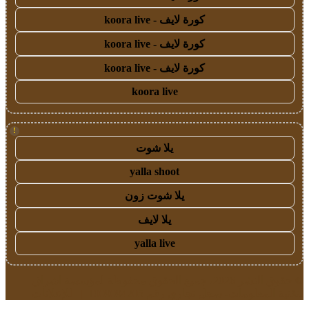
كورة لايف - koora live
كورة لايف - koora live
كورة لايف - koora live
koora live
!
يلا شوت
yalla shoot
يلا شوت زون
يلا لايف
yalla live
© حقوق النشر 2026، جميع الحقوق محفوظة لمؤسسة اشراق
لتقنية المعلومات- سجل تجاري رقم 1009094205 |
للإعلانات
زر