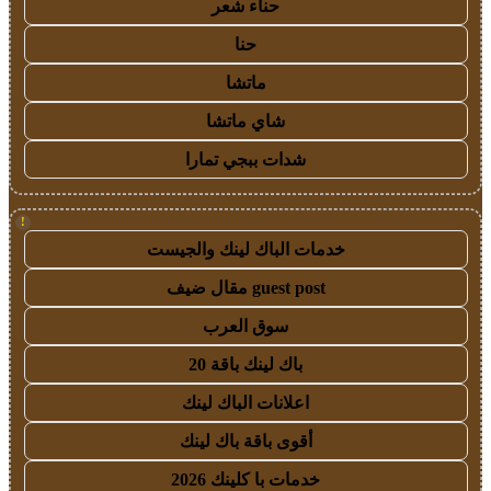
حناء شعر
حنا
ماتشا
شاي ماتشا
شدات ببجي تمارا
!
خدمات الباك لينك والجيست
guest post مقال ضيف
سوق العرب
باك لينك باقة 20
اعلانات الباك لينك
أقوى باقة باك لينك
خدمات با كلينك 2026