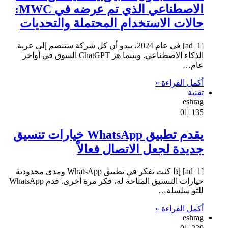
الاصطناعي الذي تم عرضه في MWC:
حالات الاستخدام المحتملة والتحديات
[ad_1] في عام 2024، يبدو أن كل شركة ستنضم إلى عربة
الذكاء الاصطناعي. وبينما هز ChatGPT السوق في أواخر
عام…
أكمل القراءة »
تقنية
eshrag
0
135
يقدم تطبيق WhatsApp خيارات تنسيق
جديدة لجعل الاتصال فعالاً
[ad_1] إذا كنت تفكر في تطبيق WhatsApp ومدى محدودية
خيارات التنسيق المتاحة له، فكر مرة أخرى. قدم WhatsApp
للتو سلسلة…
أكمل القراءة »
eshrag