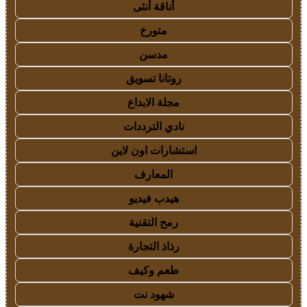
أناقة أنثى
متورخ
مدسن
روتانا تسويق
مجلة الابداع
نادي الترددات
استشارات اون لاين
المعارف
هيدب فيديو
رمح التقنية
رذاذ التجارة
طعم وكيف
شهود نت