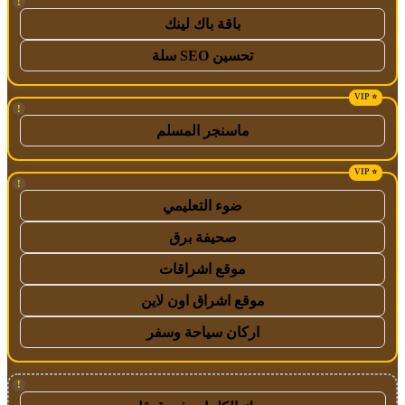
!
باقة باك لينك
تحسين SEO سلة
!
ماسنجر المسلم
!
ضوء التعليمي
صحيفة برق
موقع اشراقات
موقع اشراق اون لاين
اركان سياحة وسفر
!