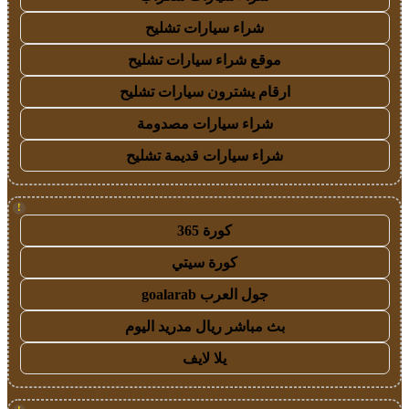
شراء سيارات تشليح
موقع شراء سيارات تشليح
ارقام يشترون سيارات تشليح
شراء سيارات مصدومة
شراء سيارات قديمة تشليح
!
كورة 365
كورة سيتي
جول العرب goalarab
بث مباشر ريال مدريد اليوم
يلا لايف