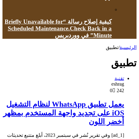
كيفية إصلاح رسالة “Briefly Unavailable for
Scheduled Maintenance.Check Back in a
Minute” في ووردبريس
الرئيسية
/
تطبيق
تطبيق
تقنية
eshrag
0
242
يعمل تطبيق WhatsApp لنظام التشغيل
iOS على تجديد واجهة المستخدم بمظهر
أخضر اللون
[ad_1] وفي تقرير نُشر في سبتمبر 2023، أبلغ متتبع تحديثات