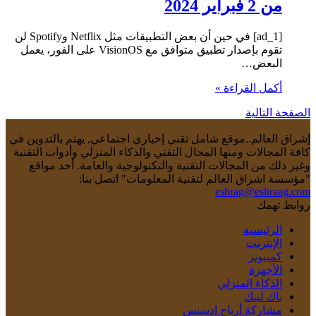
من 2 فبراير 2024
[ad_1] في حين أن بعض التطبيقات مثل Netflix وSpotify لن
تقوم بإصدار تطبيق متوافق مع VisionOS على الفور، يعمل
البعض…
أكمل القراءة »
الصفحة التالية
إشراق العالم..موقع شامل تقني إخباري اجتماعي, يهتم بالتدوين في
كافة المجالات ومنها المجال التقني والذكاء المنزلي وأدوات التقنية
وغير ذلك من المجالات التقنية والتكنولوجية والعامة. أحد مواقع
"مؤسسة اشراق العالم لتقنية المعلومات" اتصل بنا:
eshrag@eshraag.com
روابط تهمك
الرئيسية
الإنترنت
كمبيوتر
الأجهزة
الذكاء المنزلي
باك لينك
مشاركة أرباح ادسنس