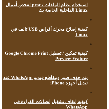
استخدام نظام الملفات / proc لفحص أعمال
Linux الداخلية الخاصة بك
كيفية إصلاح محرك أقراص USB تالف في
Linux
كيفية تمكين / تعطيل Google Chrome Print
Preview Feature
يتم حذف صور ومقاطع فيديو WhatsApp عند
تبديل أجهزة iPhone
كيفية إيقاف تشغيل إيصالات القراءة في
WhatsApp