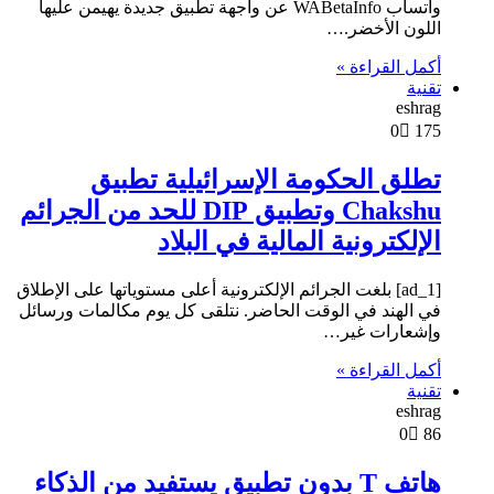
واتساب WABetaInfo عن واجهة تطبيق جديدة يهيمن عليها
اللون الأخضر.…
أكمل القراءة »
تقنية
eshrag
0
175
تطلق الحكومة الإسرائيلية تطبيق
Chakshu وتطبيق DIP للحد من الجرائم
الإلكترونية المالية في البلاد
[ad_1] بلغت الجرائم الإلكترونية أعلى مستوياتها على الإطلاق
في الهند في الوقت الحاضر. نتلقى كل يوم مكالمات ورسائل
وإشعارات غير…
أكمل القراءة »
تقنية
eshrag
0
86
هاتف T بدون تطبيق يستفيد من الذكاء