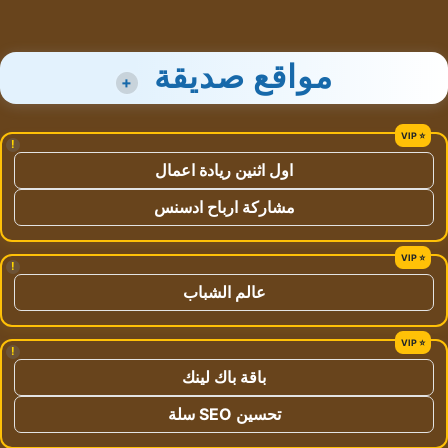
مواقع صديقة
+
!
اول اثنين ريادة اعمال
مشاركة ارباح ادسنس
!
عالم الشباب
!
باقة باك لينك
تحسين SEO سلة