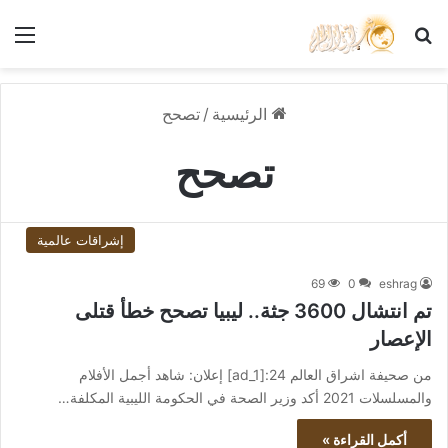
بحث عن
الق
الرئيسية
/
تصحح
تصحح
إشراقات عالمية
69
0
eshrag
تم انتشال 3600 جثة.. ليبيا تصحح خطأ قتلى
الإعصار
من صحيفة اشراق العالم 24:[ad_1] إعلان: شاهد أجمل الأفلام
والمسلسلات 2021 أكد وزير الصحة في الحكومة الليبية المكلفة…
أكمل القراءة »