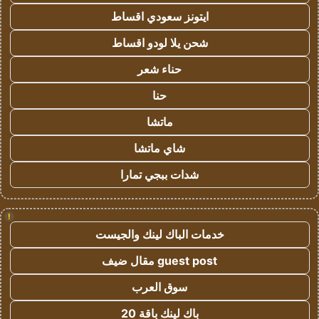
ايتونز سعودي اقساط
شحن يلا لودو اقساط
حناء شعر
حنا
ماتشا
شاي ماتشا
شدات ببجي تمارا
!
خدمات الباك لينك والجيست
guest post مقال ضيف
سوق العرب
باك لينك باقة 20