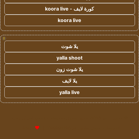
كورة لايف - koora live
koora live
!
يلا شوت
yalla shoot
يلا شوت زون
يلا لايف
yalla live
© حقوق النشر 2026، جميع الحقوق محفوظة لمؤسسة اشراق لتقنية
المعلومات- سجل تجاري رقم 1009094205 |
للإعلانات