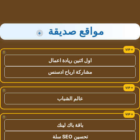
مواقع صديقة
+
!
اول اثنين ريادة اعمال
مشاركة ارباح ادسنس
!
عالم الشباب
!
باقة باك لينك
تحسين SEO سلة