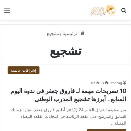
بحث عن
الق
الرئيسية
/
تشجيع
تشجيع
إشراقات عالمية
62
0
eshrag
10 تصريحات مهمة لـ فاروق جعفر فى ندوة اليوم
السابع.. أبرزها تشجيع المدرب الوطنى
من صحيفة اشراق العالم 24:[ad_1] أطلق فاروق جعفر، نجم الزمالك
السابق والمرشح على مقعد الرئاسة فى انتخابات القلعة البيضاء
المقبلة…