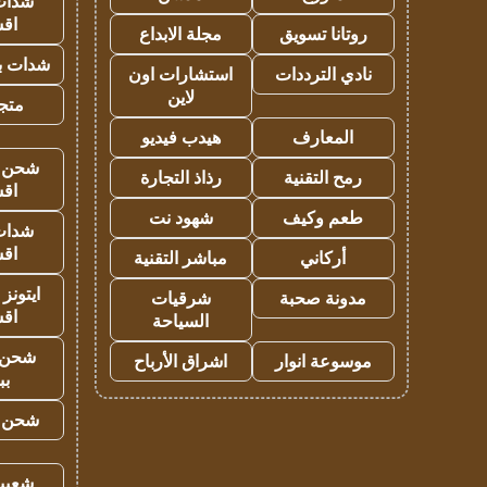
شدات
اق
روتانا تسويق
مجلة الابداع
شدات بب
نادي الترددات
استشارات اون
لاين
متجر 
المعارف
هيدب فيديو
شحن يل
رمح التقنية
رذاذ التجارة
اق
طعم وكيف
شهود نت
شدات
اق
أركاني
مباشر التقنية
ايتونز
مدونة صحبة
شرقيات
اق
السياحة
شحن 
موسوعة انوار
اشراق الأرباح
بب
شحن يل
شعبية