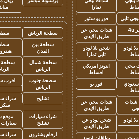
 ببجي
شدات ببجي
برشلونة مباشر
ريال م
ساط
تمارا
مباش
جي تابي
فور يو ستور
4u
شدات ببجي عن
سطحة الرياض
سطح
طريق الايدي
سطحة بين
سطح
ا لودو
شحن يلا لودو
المدن
هيدرو
ساط
تابي تمارا
سطحة شمال
سطحة 
 ببجي
ايتونز امريكي
الرياض
الري
ساط
اقساط
سطحة جنوب
اقرب س
 سعودي
فور يو
الرياض
ساط
تشليح
شراء سي
شدات
شدات ببجي عن
سكرا
جي
طريق الايدي
شراء سيارات
موقع ش
ا لودو
شحن لودو عن
تشليح
سيارات 
طريق الايدي
ارقام يشترون
شراء سي
 ببجي
بطاقات ايتونز