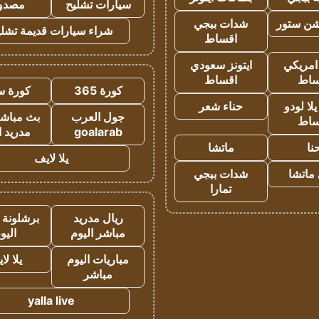
سيارات تشليح
مصدو
شن ستور
شدات ببجي
شراء سيارات قديمة تشلي
اقساط
 امريكي
ايتونز سعودي
ساط
اقساط
كورة 365
كورة س
ا لودو
حناء شعر
جول العرب
بث مباشر
ساط
goalarab
مدريد ا
نا
ماتشا
يلا لايف
ماتشا
شدات ببجي
تمارا
ريال مدريد
برشلونة 
مباشر اليوم
اليو
مباريات اليوم
يلا لا
مباشر
yalla live