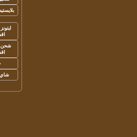
بلايستي
ايتونز
اق
شحن يل
اق
ح
شاي 