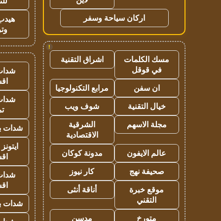
للت
اركان سياحة وسفر
هيدب
وتر
!
مسك الكلمات
اشراق التقنية
في قوقل
شدات
اق
ان سفن
مرابع التكنولوجيا
شدات
خيال التقنية
شوف ويب
تم
مجلة الاسهم
الشرقية
شدات بب
الاقتصادية
ايتونز
عالم الايفون
مدونة كوكان
اق
صحيفة نهج
كار نيوز
شدات
اق
موقع خبرة
أناقة أنثى
التقني
شدات بب
متورخ
مدسن