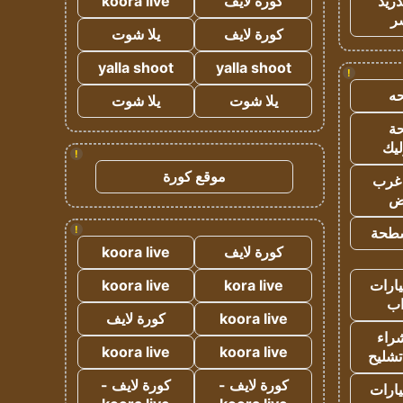
دريد
كورة لايف
koora live
ر
كورة لايف
يلا شوت
yalla shoot
yalla shoot
!
ه
يلا شوت
يلا شوت
ة
ليك
!
موقع كورة
غرب
اض
!
طحة
كورة لايف
koora live
ارات
kora live
koora live
ب
koora live
كورة لايف
راء
koora live
koora live
تشليح
كورة لايف -
كورة لايف -
ارات