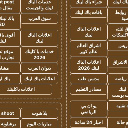
اك لينك
شراء باك لينك
خدمات الباك
t post
لينك والجيست
مقال 
روابط
باقات باك لينك
ية
سوق العرب
باك لينك
20
 لنك،
اعلانات الباك
كلينكات
لينك
اعلانات الباك
أقوى باق
لينك
لين
دريس
اشراق العالم
عالم كبير
خدمات با كلينك
موقع تجا
2026
تجارب ا
الاشراق
اعلانات الباك
لينك 2026
ديوان العرب
مشار
رياضة
مدسن طب
اعلانات باك لينك
باك ل
لينك
مصادر التعليم
اعلانات باكلينك
 بوست
تقنية
يو ان بي
الرياضي
يلا شوت
a shoot
 حالة
اخبار 24 ساعة
مباريات اليوم
برشلونة 