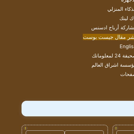
ذكاء المنزلي
ك لينك
اركة أرباح ادسنس
شر مقال جيست بوست
Engli
ة 24 لمعلوماتك
سسة اشراق العالم
فحات
!
!