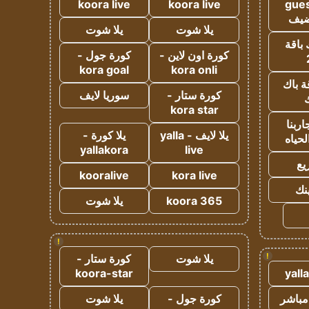
koora live
koora live
gues
ضيف
يلا شوت
يلا شوت
 باقة
كورة اون لاين -
كورة جول -
kora goal
kora onli
ة باك
كورة ستار -
سوريا لايف
ك
kora star
ربنا
يلا لايف - yalla
يلا كورة -
لحياه
yallakora
live
يع
kooralive
kora live
ينك
koora 365
يلا شوت
!
!
يلا شوت
كورة ستار -
koora-star
yall
مباشر
كورة جول -
يلا شوت