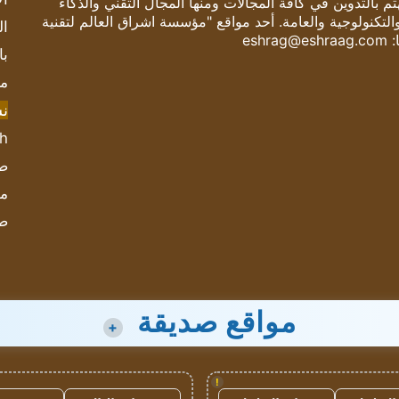
 بالتدوين في كافة المجالات ومنها المجال التقني والذكاء
والتكنولوجية والعامة. أحد مواقع "مؤسسة اشراق العالم لتقنية
ال
:
eshrag@eshraag.com
با
مش
ن
sh
صحيف
مؤ
ص
مواقع صديقة
+
!