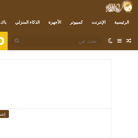
الرئيسية
الإنترنت
كمبيوتر
الأجهزة
الذكاء المنزلي
باك 
0
مقال عشوائي
إضافة عمود جانبي
الوضع المظلم
بحث
عن
إشر