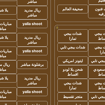
عليم
مباشر
 فنون
صحيفة العالم
ريال مدريد
يلا ش
فيه
مباشر
yalla shoot
مباريات 
!
مباش
 ببجي
شدات ببجي
ريال مدريد
يلا ش
ساط
تمارا
مباشر
 ببجي
شدات ببجي تابي
yalla shoot
مباريات 
ارا
مباش
جي تابي
ايتونز امريكي
برشلونة مباشر
ريال م
 سعودي
شحن يلا لودو
مباش
ساط
اقساط
ريال مدريد
يلا ش
 ببجي
شدات ببجي
مباشر
ساط
تمارا
yalla shoot
مباريات 
جي تابي
متجر تقسيط
مباش