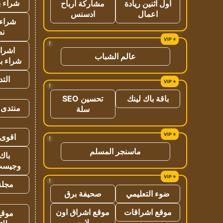
شراء ب
اول اثنين ريادة
مشاركة ارباح
اعمال
ادسنس
شراء 
نص
!
اشراق
عالم الشباب
شراء با
الت
!
باقة باك لينك
تحسين SEO
منتدى 
سلة
اقوى 
!
ماسنجر المسلم
باك 
وجيست
!
مجلة 
ضوء التعليمي
صحيفة برق
موقع اشراقات
موقع اشراق اون
موقع
لاين