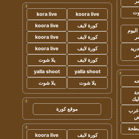
ر
!
وت
kora live
koora live
كورة لايف
koora live
اليوم
ر
كورة لايف
koora live
دريد
كورة لايف
koora live
ر
كورة لايف
يلا شوت
yalla shoot
yalla shoot
!
ه
يلا شوت
يلا شوت
ة
ليك
!
موقع كورة
غرب
اض
!
طحة
كورة لايف
koora live