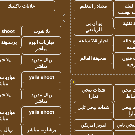
لينك
مصادر التعليم
اعلانات باكلينك
 بوست
تقنية
يو ان بي
الرياضي
يلا شوت
a shoot
 حالة
اخبار 24 ساعة
مباريات اليوم
برشلونة 
عليم
مباشر
 فنون
صحيفة العالم
ريال مدريد
يلا ش
فيه
مباشر
yalla shoot
مباريات 
!
مباش
 ببجي
شدات ببجي
ريال مدريد
يلا ش
ساط
تمارا
مباشر
 ببجي
شدات ببجي تابي
yalla shoot
مباريات 
ارا
مباش
جي تابي
ايتونز امريكي
برشلونة مباشر
ريال م