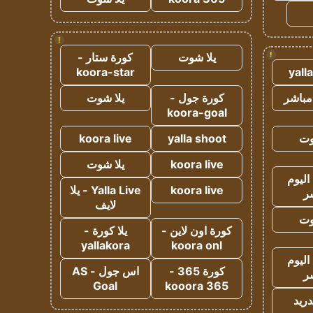
!
!
يلا شوت
كورة ستار -
koora-star
yall
مباشر
كورة جول -
يلا شوت
koora-goal
وت
yalla shoot
koora live
koora live
يلا شوت
اليوم
koora live
Yalla Live - يلا
ر
لايف
وت
كورة اون لاين -
يلا كورة -
yallakora
koora onl
اليوم
كورة 365 -
اس جول - AS
ر
Goal
kooora 365
دريد