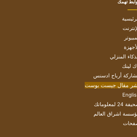
ابط تهمك
رئيسية
إنترنت
بيوتر
أجهزة
ذكاء المنزلي
ك لينك
اركة أرباح ادسنس
شر مقال جيست بوست
Engli
ة 24 لمعلوماتك
سسة اشراق العالم
فحات