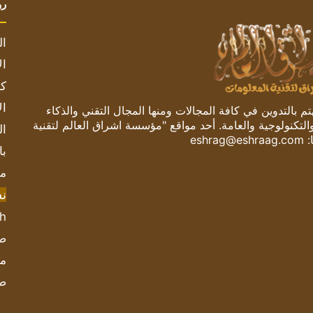
رو
ال
ال
كم
ال
 بالتدوين في كافة المجالات ومنها المجال التقني والذكاء
والتكنولوجية والعامة. أحد مواقع "مؤسسة اشراق العالم لتقنية
ال
:
eshrag@eshraag.com
با
مش
ن
sh
صحيف
مؤ
ص