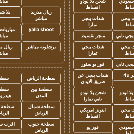
 سعودي
شحن يلا لودو
مباش
ساط
اقساط
ريال مدريد
يلا ش
 ببجي
شدات ببجي
مباشر
ساط
تمارا
yalla shoot
مباريات 
جي تابي
متجر تقسيط
مباش
 ببجي
شدات ببجي
برشلونة مباشر
ريال م
ساط
تمارا
مباش
جي تابي
فور يو ستور
4u
شدات ببجي عن
سطحة الرياض
سطح
طريق الايدي
سطحة بين
سطح
ا لودو
شحن يلا لودو
المدن
هيدرو
ساط
تابي تمارا
سطحة شمال
سطحة 
 ببجي
ايتونز امريكي
الرياض
الري
ساط
اقساط
سطحة جنوب
اقرب س
 سعودي
فور يو
الرياض
ساط