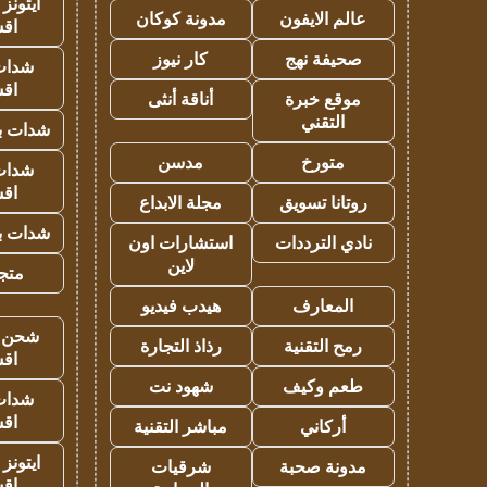
ايتونز
عالم الايفون
مدونة كوكان
اق
صحيفة نهج
كار نيوز
شدات
اق
موقع خبرة
أناقة أنثى
التقني
شدات بب
متورخ
مدسن
شدات
اق
روتانا تسويق
مجلة الابداع
شدات بب
نادي الترددات
استشارات اون
لاين
متجر 
المعارف
هيدب فيديو
شحن يل
رمح التقنية
رذاذ التجارة
اق
طعم وكيف
شهود نت
شدات
اق
أركاني
مباشر التقنية
ايتونز
مدونة صحبة
شرقيات
اق