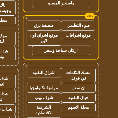
ماسنجر المسلم
باك 
وجيست
!
مجلة 
ضوء التعليمي
صحيفة برق
موقع اشراقات
موقع اشراق اون
موقع
لاين
للت
اركان سياحة وسفر
هيدب
وتر
!
مسك الكلمات
اشراق التقنية
في قوقل
شدات
اق
ان سفن
مرابع التكنولوجيا
شدات
خيال التقنية
شوف ويب
تم
مجلة الاسهم
الشرقية
شدات بب
الاقتصادية