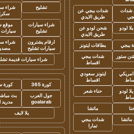
تشليح
شراء سي
شدات
شدات ببجي عن
سكرا
جي
طريق الايدي
شراء سيارات
موقع ش
ا لودو
شحن لودو عن
تشليح
سيارات 
طريق الايدي
ارقام يشترون
شراء سي
 ببجي
بطاقات ايتونز
سيارات تشليح
مصدو
شن ستور
شدات ببجي
شراء سيارات قديمة تشلي
اقساط
 امريكي
ايتونز سعودي
ساط
اقساط
كورة 365
كورة س
ا لودو
حناء شعر
جول العرب
بث مباشر
ساط
goalarab
مدريد ا
نا
ماتشا
يلا لايف
ماتشا
شدات ببجي
تمارا