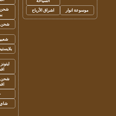
السياحة
شحن 
موسوعة انوار
اشراق الأرباح
بب
شحن يل
شعبية
بلايستي
ايتونز
اق
شحن يل
اق
ح
شاي 