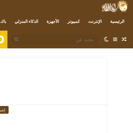
الرئيسية
الإنترنت
كمبيوتر
الأجهزة
الذكاء المنزلي
باك 
0
مقال عشوائي
إضافة عمود جانبي
الوضع المظلم
بحث
عن
إشر