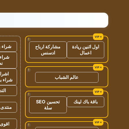
!
شراء ب
اول اثنين ريادة
مشاركة ارباح
اعمال
ادسنس
شراء 
نص
!
اشراق
عالم الشباب
شراء با
الت
!
باقة باك لينك
تحسين SEO
منتدى 
سلة
اقوى 
!