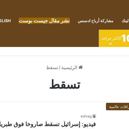
نشر مقال جيست بوست
لينك
مشاركة أرباح ادسنس
GLISH
1
الأكثر قراءة
الرئيسية
/
تسقط
تسقط
اقات عالمية
eshrag
فيديو: إسرائيل تسقط صاروخا فوق طبريا 