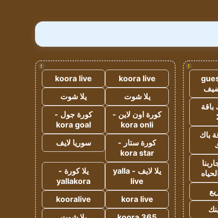
!
!
koora live
koora live
gues
ضيف
يلا شوت
يلا شوت
 باقة
كورة اون لاين -
كورة جول -
kora goal
kora onli
ة باك
كورة ستار -
سوريا لايف
ك
kora star
ربنا
يلا لايف - yalla
يلا كورة -
لحياه
yallakora
live
يع
kooralive
kora live
ينك
koora 365
يلا شوت