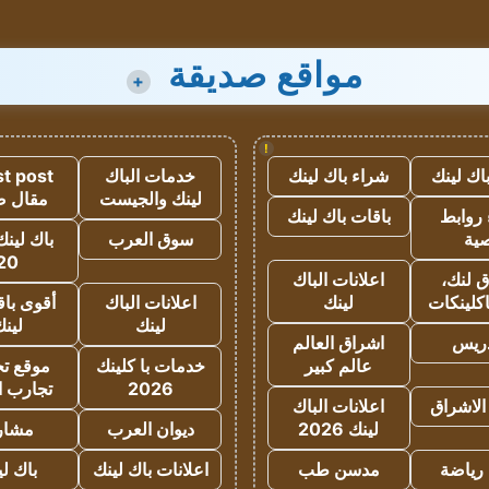
مواقع صديقة
+
!
اك لينك
شراء باك لينك
خدمات الباك
t post
لينك والجيست
مقال 
روابط
باقات باك لينك
ية
سوق العرب
باك لينك
20
 لنك،
اعلانات الباك
كلينكات
لينك
اعلانات الباك
أقوى باق
لينك
لين
دريس
اشراق العالم
عالم كبير
خدمات با كلينك
موقع تجا
2026
تجارب ا
الاشراق
اعلانات الباك
لينك 2026
ديوان العرب
مشار
رياضة
مدسن طب
اعلانات باك لينك
باك ل