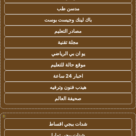
مدسن طب
باك لينك وجيست بوست
مصادر التعليم
مجلة تقنية
يو ان بي الرياضي
موقع حالة للتعليم
اخبار 24 ساعة
هيدب فنون وترفيه
صحيفة العالم
!
شدات ببجي اقساط
شدات ببجي تمارا