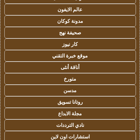
عالم الايفون
مدونة كوكان
صحيفة نهج
كار نيوز
موقع خبرة التقني
أناقة أنثى
متورخ
مدسن
روتانا تسويق
مجلة الابداع
نادي الترددات
استشارات اون لاين