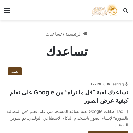
بحث عن
الق
الرئيسية
/
تساعدك
تساعدك
تقنية
177
0
eshrag
تساعدك لعبة “قل ما تراه” من Google على تعلم
كيفية عرض الصور
[ad_1] أطلقت Google لعبة تساعد المستخدمين على تعلم “فن المطالبة
بالصورة” لإنشاء الصور باستخدام الذكاء الاصطناعي التوليدي. تم تطوير
اللعبة…