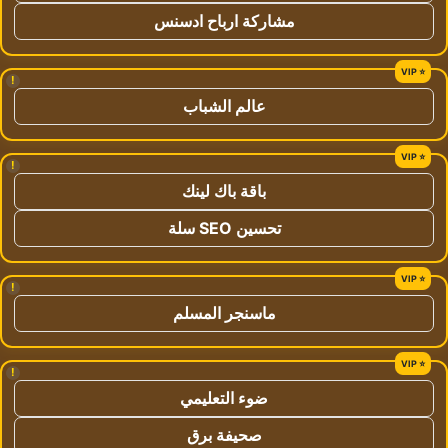
مشاركة ارباح ادسنس
!
عالم الشباب
!
باقة باك لينك
تحسين SEO سلة
!
ماسنجر المسلم
!
ضوء التعليمي
صحيفة برق