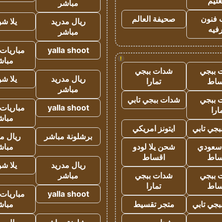
عليم
مباشر
 فنون
صحيفة العالم
ريال مدريد
يلا ش
فيه
مباشر
yalla shoot
مباريات 
!
مباش
 ببجي
شدات ببجي
ريال مدريد
يلا ش
ساط
تمارا
مباشر
 ببجي
شدات ببجي تابي
yalla shoot
مباريات 
ارا
مباش
جي تابي
ايتونز امريكي
برشلونة مباشر
ريال م
 سعودي
شحن يلا لودو
مباش
ساط
اقساط
ريال مدريد
يلا ش
 ببجي
شدات ببجي
مباشر
ساط
تمارا
yalla shoot
مباريات 
جي تابي
متجر تقسيط
مباش