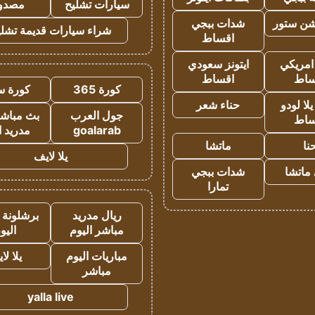
سيارات تشليح
مصدو
شن ستور
شدات ببجي
شراء سيارات قديمة تشلي
اقساط
 امريكي
ايتونز سعودي
ساط
اقساط
كورة 365
كورة س
ا لودو
حناء شعر
جول العرب
بث مباشر
ساط
goalarab
مدريد ا
نا
ماتشا
يلا لايف
ماتشا
شدات ببجي
تمارا
ريال مدريد
برشلونة 
مباشر اليوم
اليو
مباريات اليوم
يلا لا
مباشر
yalla live