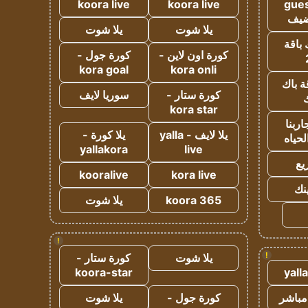
koora live
koora live
gues
ضيف
يلا شوت
يلا شوت
 باقة
كورة اون لاين -
كورة جول -
kora goal
kora onli
ة باك
كورة ستار -
سوريا لايف
ك
kora star
ربنا
يلا لايف - yalla
يلا كورة -
لحياه
yallakora
live
يع
kooralive
kora live
ينك
koora 365
يلا شوت
!
!
يلا شوت
كورة ستار -
koora-star
yall
مباشر
كورة جول -
يلا شوت