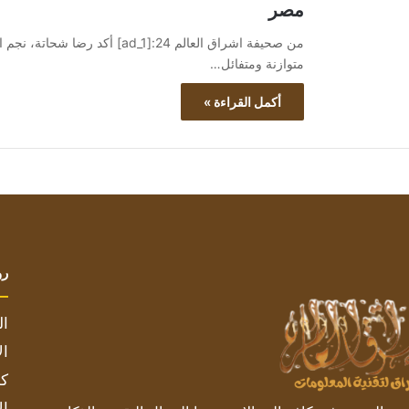
مصر
من صحيفة اشراق العالم 24:[ad_1
متوازنة ومتفائل…
أكمل القراءة »
رو
ال
ال
كم
ال