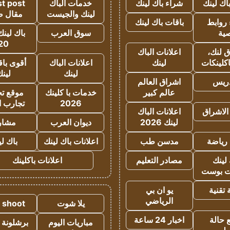
اك لينك
شراء باك لينك
خدمات الباك
t post
لينك والجيست
مقال 
روابط
باقات باك لينك
ية
سوق العرب
باك لينك
20
 لنك،
اعلانات الباك
كلينكات
لينك
اعلانات الباك
أقوى باق
لينك
لين
دريس
اشراق العالم
عالم كبير
خدمات با كلينك
موقع تجا
2026
تجارب ا
الاشراق
اعلانات الباك
لينك 2026
ديوان العرب
مشار
رياضة
مدسن طب
اعلانات باك لينك
باك ل
لينك
مصادر التعليم
اعلانات باكلينك
 بوست
تقنية
يو ان بي
الرياضي
يلا شوت
a shoot
 حالة
اخبار 24 ساعة
مباريات اليوم
برشلونة 