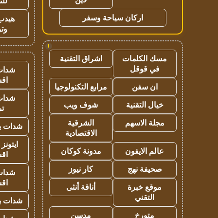
للت
اركان سياحة وسفر
هيدب
وتر
!
مسك الكلمات
اشراق التقنية
في قوقل
شدات
اق
ان سفن
مرابع التكنولوجيا
شدات
خيال التقنية
شوف ويب
تم
مجلة الاسهم
الشرقية
شدات بب
الاقتصادية
ايتونز
عالم الايفون
مدونة كوكان
اق
صحيفة نهج
كار نيوز
شدات
اق
موقع خبرة
أناقة أنثى
التقني
شدات بب
متورخ
مدسن