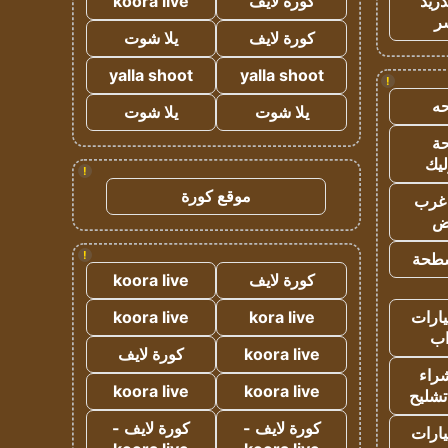
دريد
كورة لايف
koora live
ر
كورة لايف
يلا شوت
yalla shoot
yalla shoot
!
ه
يلا شوت
يلا شوت
ة
ليك
!
موقع كورة
غرب
اض
!
طحة
كورة لايف
koora live
ارات
kora live
koora live
ب
koora live
كورة لايف
راء
koora live
koora live
تشليح
كورة لايف -
كورة لايف -
ارات