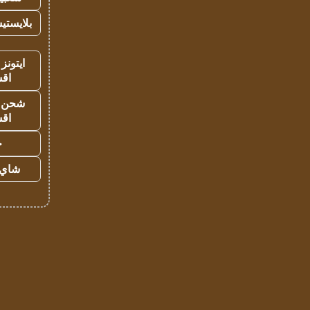
بلايستي
ايتونز
اق
شحن يل
اق
ح
شاي 