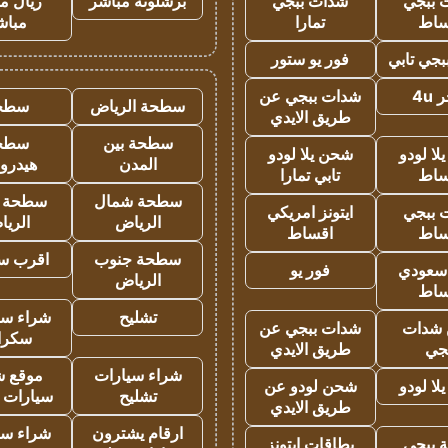
 ببجي
شدات ببجي
برشلونة مباشر
ريال م
ساط
تمارا
مباش
جي تابي
فور يو ستور
4u
شدات ببجي عن
سطحة الرياض
سطح
طريق الايدي
سطحة بين
سطح
ا لودو
شحن يلا لودو
المدن
هيدرو
ساط
تابي تمارا
سطحة شمال
سطحة 
 ببجي
ايتونز امريكي
الرياض
الري
ساط
اقساط
سطحة جنوب
اقرب س
 سعودي
فور يو
الرياض
ساط
تشليح
شراء سي
شدات
شدات ببجي عن
سكرا
جي
طريق الايدي
شراء سيارات
موقع ش
ا لودو
شحن لودو عن
تشليح
سيارات 
طريق الايدي
ارقام يشترون
شراء سي
 ببجي
بطاقات ايتونز