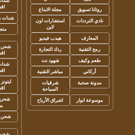
شدات
اق
روتانا تسويق
مجلة الابداع
شدات بب
نادي الترددات
استشارات اون
لاين
متجر 
المعارف
هيدب فيديو
شحن يل
رمح التقنية
رذاذ التجارة
اق
طعم وكيف
شهود نت
شدات
اق
أركاني
مباشر التقنية
ايتونز
مدونة صحبة
شرقيات
اق
السياحة
شحن 
موسوعة انوار
اشراق الأرباح
بب
شحن يل
شعبية