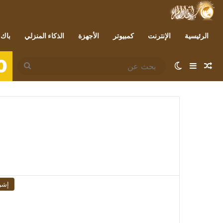
الرئيسية
الإنترنت
كمبيوتر
الأجهزة
الذكاء المنزلي
باك 
0
مقال عشوائي
إضافة عمود جانبي
الوضع المظلم
بحث
عن
إشر