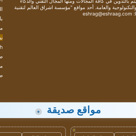
 بالتدوين في كافة المجالات ومنها المجال التقني والذكاء
والتكنولوجية والعامة. أحد مواقع "مؤسسة اشراق العالم لتقنية
ال
:
eshrag@eshraag.com
با
مش
ن
sh
صحيف
مؤ
ص
مواقع صديقة
+
!