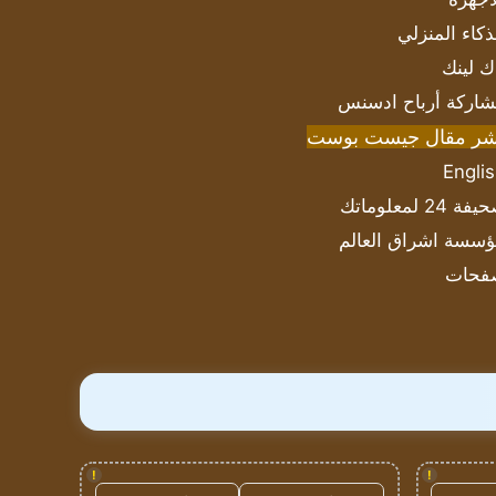
ذكاء المنزلي
ك لينك
اركة أرباح ادسنس
شر مقال جيست بوست
Engli
ة 24 لمعلوماتك
سسة اشراق العالم
فحات
!
!