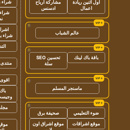
شراء ب
اول اثنين ريادة
مشاركة ارباح
اعمال
ادسنس
شراء 
نص
!
اشراق
عالم الشباب
شراء با
الت
!
باقة باك لينك
تحسين SEO
منتدى 
سلة
اقوى 
!
ماسنجر المسلم
باك 
وجيست
!
مجلة 
ضوء التعليمي
صحيفة برق
موقع اشراقات
موقع اشراق اون
موقع
لاين