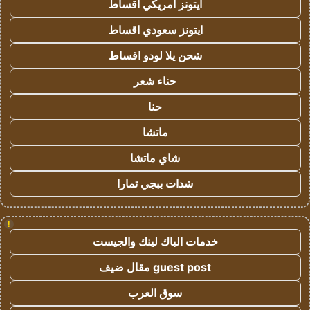
ايتونز امريكي اقساط
ايتونز سعودي اقساط
شحن يلا لودو اقساط
حناء شعر
حنا
ماتشا
شاي ماتشا
شدات ببجي تمارا
!
خدمات الباك لينك والجيست
guest post مقال ضيف
سوق العرب