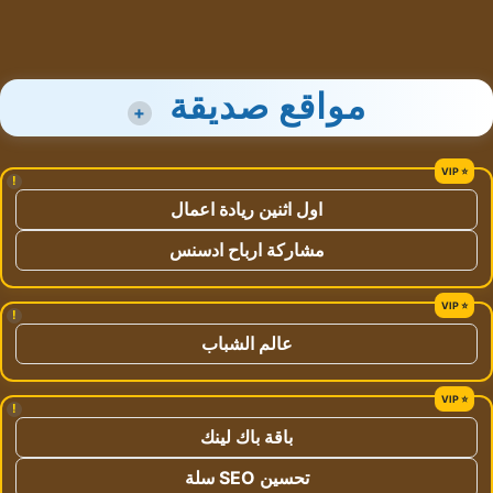
مواقع صديقة
+
!
اول اثنين ريادة اعمال
مشاركة ارباح ادسنس
!
عالم الشباب
!
باقة باك لينك
تحسين SEO سلة