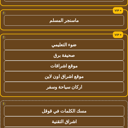
!
ماسنجر المسلم
!
ضوء التعليمي
صحيفة برق
موقع اشراقات
موقع اشراق اون لاين
اركان سياحة وسفر
!
مسك الكلمات في قوقل
اشراق التقنية