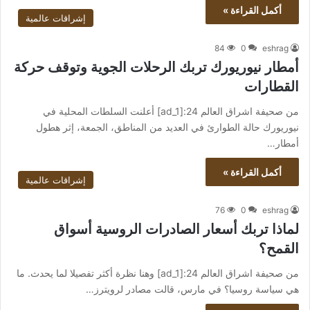
أكمل القراءة »
إشراقات عالمية
84
0
eshrag
أمطار نيوريورك تربك الرحلات الجوية وتوقف حركة
القطارات
من صحيفة اشراق العالم 24:[ad_1] أعلنت السلطات المحلية في
نيوريورك حالة الطوارئ في العديد من المناطق، الجمعة، إثر هطول
أمطار…
أكمل القراءة »
إشراقات عالمية
76
0
eshrag
لماذا تربك أسعار الصادرات الروسية أسواق
القمح؟
من صحيفة اشراق العالم 24:[ad_1] وهنا نظرة أكثر تفصيلا لما يحدث. ما
هي سياسة روسيا؟ في مارس، قالت مصادر لرويترز…