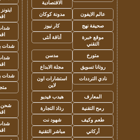
الاقتصادية
ايتونز
عالم الايفون
مدونة كوكان
اق
صحيفة نهج
كار نيوز
شدات
اق
موقع خبرة
أناقة أنثى
التقني
شدات بب
متورخ
مدسن
شدات
اق
روتانا تسويق
مجلة الابداع
شدات بب
نادي الترددات
استشارات اون
لاين
متجر 
المعارف
هيدب فيديو
شحن يل
رمح التقنية
رذاذ التجارة
اق
طعم وكيف
شهود نت
شدات
اق
أركاني
مباشر التقنية