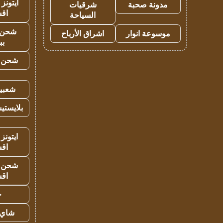
ايتونز
مدونة صحبة
شرقيات
اق
السياحة
شحن 
موسوعة انوار
اشراق الأرباح
بب
شحن يل
شعبية
بلايستي
ايتونز
اق
شحن يل
اق
ح
شاي 