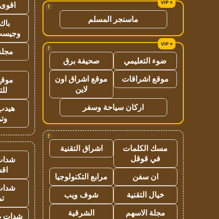
اقوى 
!
ماسنجر المسلم
باك 
وجيست
!
مجلة 
ضوء التعليمي
صحيفة برق
موقع اشراقات
موقع اشراق اون
موقع
لاين
للت
اركان سياحة وسفر
هيدب
وتر
!
مسك الكلمات
اشراق التقنية
في قوقل
شدات
اق
ان سفن
مرابع التكنولوجيا
شدات
خيال التقنية
شوف ويب
تم
مجلة الاسهم
الشرقية
شدات بب