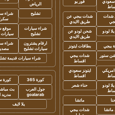
 سعودي
فور يو
الرياض
ساط
تشليح
شراء سي
شدات
شدات ببجي عن
سكرا
جي
طريق الايدي
شراء سيارات
موقع ش
ا لودو
شحن لودو عن
تشليح
سيارات 
طريق الايدي
ارقام يشترون
شراء سي
 ببجي
بطاقات ايتونز
سيارات تشليح
مصدو
شن ستور
شدات ببجي
شراء سيارات قديمة تشلي
اقساط
 امريكي
ايتونز سعودي
ساط
اقساط
كورة 365
كورة س
ا لودو
حناء شعر
جول العرب
بث مباشر
ساط
goalarab
مدريد ا
نا
ماتشا
يلا لايف
ماتشا
شدات ببجي