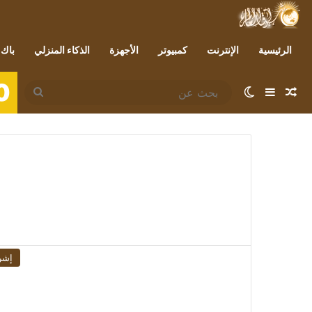
الرئيسية
الإنترنت
كمبيوتر
الأجهزة
الذكاء المنزلي
باك 
0
مقال عشوائي
إضافة عمود جانبي
الوضع المظلم
بحث
عن
إشر