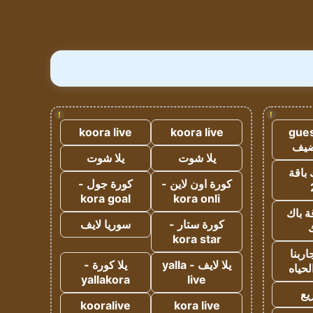
!
!
koora live
koora live
gues
ضيف
يلا شوت
يلا شوت
 باقة
كورة اون لاين -
كورة جول -
kora goal
kora onli
ة باك
كورة ستار -
سوريا لايف
ك
kora star
ربنا
يلا لايف - yalla
يلا كورة -
لحياه
yallakora
live
يع
kooralive
kora live