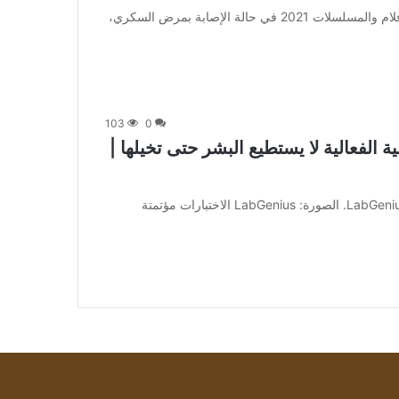
من صحيفة اشراق العالم 24:[ad_1] إعلان: شاهد أجمل الأفلام والمسلسلات 2021 في حالة الإصابة بمرض السكري،
103
0
ة الفعالية لا يستطيع البشر حتى تخيلها |
[ad_1] جيمس فيلد ، المؤسس والرئيس التنفيذي لشركة LabGenius. الصورة: LabGenius الاختبارات مؤتمتة