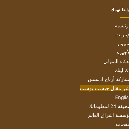
ابط تهمك
رئيسية
إنترنت
بيوتر
أجهزة
ذكاء المنزلي
ك لينك
اركة أرباح ادسنس
شر مقال جيست بوست
Engli
ة 24 لمعلوماتك
سسة اشراق العالم
فحات