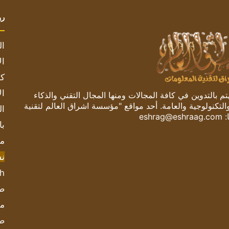
رو
ال
ال
كم
ال
 بالتدوين في كافة المجالات ومنها المجال التقني والذكاء
والتكنولوجية والعامة. أحد مواقع "مؤسسة اشراق العالم لتقنية
ال
:
eshrag@eshraag.com
با
مش
ن
sh
صحيف
مؤ
ص