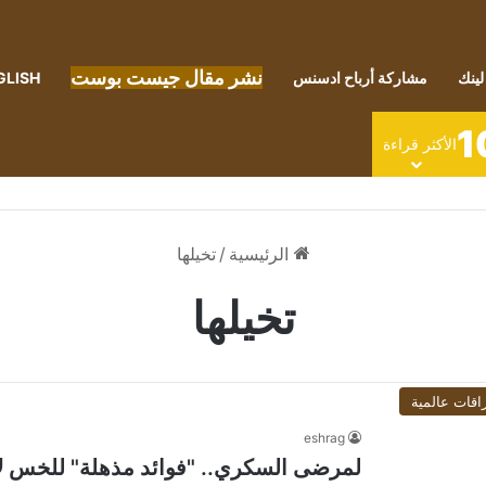
نشر مقال جيست بوست
لينك
مشاركة أرباح ادسنس
GLISH
1
الأكثر قراءة
الرئيسية
/
تخيلها
تخيلها
اقات عالمية
eshrag
لمرضى السكري.. "فوائد مذهلة" للخس لا 