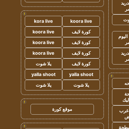
دريد
ر
!
وت
kora live
koora live
كورة لايف
koora live
اليوم
ر
كورة لايف
koora live
دريد
كورة لايف
koora live
ر
كورة لايف
يلا شوت
yalla shoot
yalla shoot
!
ه
يلا شوت
يلا شوت
ة
ليك
!
موقع كورة
غرب
اض
!
طحة