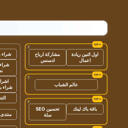
!
شراء ب
اول اثنين ريادة
مشاركة ارباح
اعمال
ادسنس
شراء 
نص
!
اشراق
عالم الشباب
شراء با
الت
!
باقة باك لينك
تحسين SEO
منتدى 
سلة