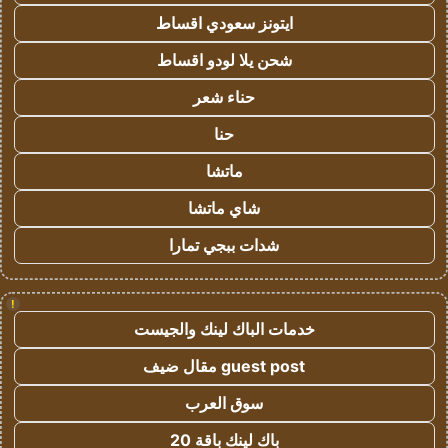
ايتونز سعودي اقساط
شحن يلا لودو اقساط
حناء شعر
حنا
ماتشا
شاي ماتشا
شدات ببجي تمارا
!
خدمات الباك لينك والجيست
guest post مقال ضيف
سوق العرب
باك لينك باقة 20