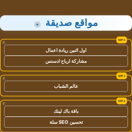
مواقع صديقة
+
!
اول اثنين ريادة اعمال
مشاركة ارباح ادسنس
!
عالم الشباب
!
باقة باك لينك
تحسين SEO سلة