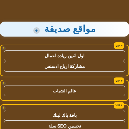
مواقع صديقة
+
!
اول اثنين ريادة اعمال
مشاركة ارباح ادسنس
!
عالم الشباب
!
باقة باك لينك
تحسين SEO سلة