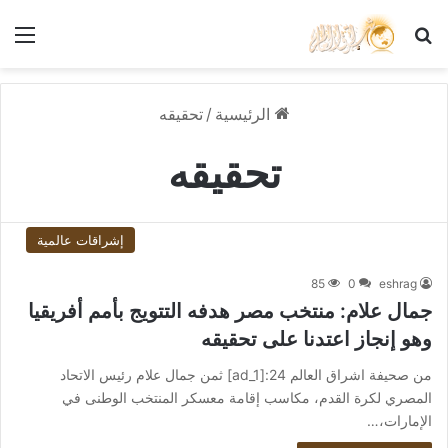
بحث عن
الق
الرئيسية
/
تحقيقه
تحقيقه
إشراقات عالمية
85
0
eshrag
جمال علام: منتخب مصر هدفه التتويج بأمم أفريقيا
وهو إنجاز اعتدنا على تحقيقه
من صحيفة اشراق العالم 24:[ad_1] ثمن جمال علام رئيس الاتحاد
المصري لكرة القدم، مكاسب إقامة معسكر المنتخب الوطنى في
الإمارات،…