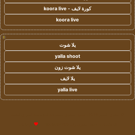
كورة لايف - koora live
koora live
!
يلا شوت
yalla shoot
يلا شوت زون
يلا لايف
yalla live
© حقوق النشر 2026، جميع الحقوق محفوظة لمؤسسة اشراق لتقنية
المعلومات- سجل تجاري رقم 1009094205 |
للإعلانات