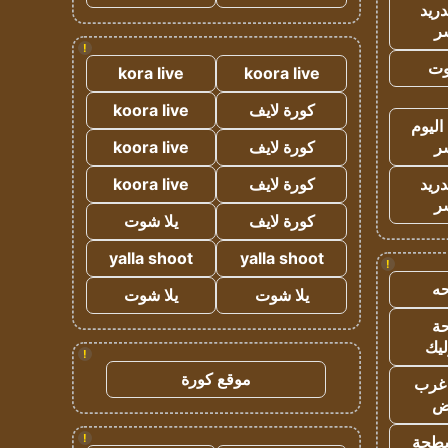
دريد
ر
!
وت
kora live
koora live
كورة لايف
koora live
اليوم
ر
كورة لايف
koora live
دريد
كورة لايف
koora live
ر
كورة لايف
يلا شوت
yalla shoot
yalla shoot
!
ه
يلا شوت
يلا شوت
ة
ليك
!
موقع كورة
غرب
اض
!
طحة