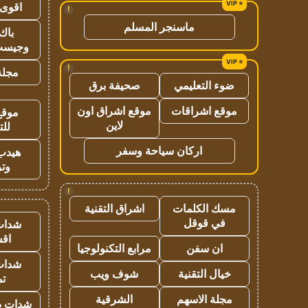
اقوى 
!
ماسنجر المسلم
باك 
وجيست
!
مجلة 
ضوء التعليمي
صحيفة برق
موقع اشراقات
موقع اشراق اون
موقع
لاين
للت
اركان سياحة وسفر
هيدب
وتر
!
مسك الكلمات
اشراق التقنية
في قوقل
شدات
اق
ان سفن
مرابع التكنولوجيا
شدات
خيال التقنية
شوف ويب
تم
مجلة الاسهم
الشرقية
شدات بب