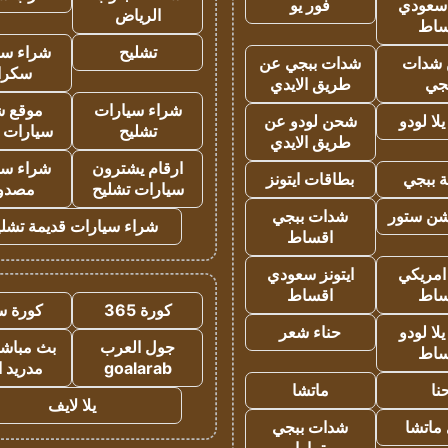
 سعودي
فور يو
الرياض
ساط
تشليح
شراء سي
شدات
شدات ببجي عن
سكرا
جي
طريق الايدي
شراء سيارات
موقع ش
ا لودو
شحن لودو عن
تشليح
سيارات 
طريق الايدي
ارقام يشترون
شراء سي
 ببجي
بطاقات ايتونز
سيارات تشليح
مصدو
شن ستور
شدات ببجي
شراء سيارات قديمة تشلي
اقساط
 امريكي
ايتونز سعودي
ساط
اقساط
كورة 365
كورة س
ا لودو
حناء شعر
جول العرب
بث مباشر
ساط
goalarab
مدريد ا
نا
ماتشا
يلا لايف
ماتشا
شدات ببجي