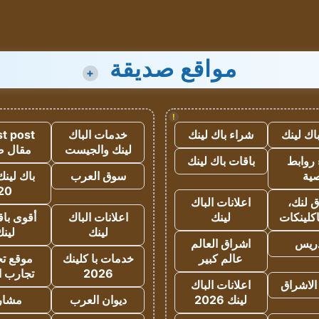
مواقع صديقة
+
!
اك لينك
شراء باك لينك
خدمات الباك
t post
لينك والجيست
مقال 
روابط
باقات باك لينك
ية
سوق العرب
باك لينك
20
 لنك،
اعلانات الباك
كلينكات
لينك
اعلانات الباك
أقوى باق
لينك
لين
دريس
اشراق العالم
عالم كبير
خدمات با كلينك
موقع تجا
2026
تجارب ا
الاشراق
اعلانات الباك
لينك 2026
ديوان العرب
مشار