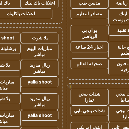
رياضة
مدسن طب
اعلانات باك لينك
باك ل
لينك
مصادر التعليم
اعلانات باكلينك
 بوست
تقنية
يو ان بي
الرياضي
يلا شوت
a shoot
 حالة
اخبار 24 ساعة
مباريات اليوم
برشلونة 
عليم
مباشر
 فنون
صحيفة العالم
ريال مدريد
يلا ش
فيه
مباشر
yalla shoot
مباريات 
!
مباش
 ببجي
شدات ببجي
ريال مدريد
يلا ش
ساط
تمارا
مباشر
 ببجي
شدات ببجي تابي
yalla shoot
مباريات 
ارا
مباش
جي تابي
ايتونز امريكي