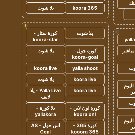
ينك
koora 365
يلا شوت
!
!
يلا شوت
كورة ستار -
koora-star
yall
مباشر
كورة جول -
يلا شوت
koora-goal
وت
yalla shoot
koora live
koora live
يلا شوت
اليوم
koora live
Yalla Live - يلا
ر
لايف
وت
كورة اون لاين -
يلا كورة -
yallakora
koora onl
اليوم
كورة 365 -
اس جول - AS
ر
Goal
kooora 365