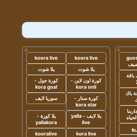
!
!
koora live
koora live
gues
ضيف
يلا شوت
يلا شوت
 باقة
كورة اون لاين -
كورة جول -
kora goal
kora onli
ة باك
كورة ستار -
سوريا لايف
ك
kora star
ربنا
يلا لايف - yalla
يلا كورة -
لحياه
yallakora
live
يع
kooralive
kora live