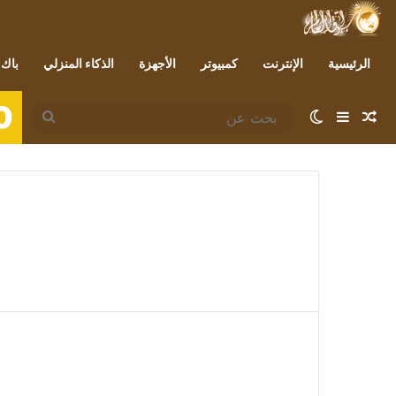
الرئيسية
الإنترنت
كمبيوتر
الأجهزة
الذكاء المنزلي
باك 
0
مقال عشوائي
إضافة عمود جانبي
الوضع المظلم
بحث
عن