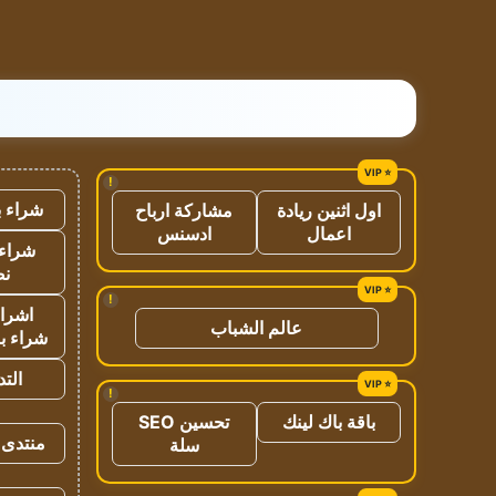
!
شراء ب
اول اثنين ريادة
مشاركة ارباح
اعمال
ادسنس
شراء 
نص
!
اشراق
عالم الشباب
شراء با
الت
!
باقة باك لينك
تحسين SEO
منتدى 
سلة