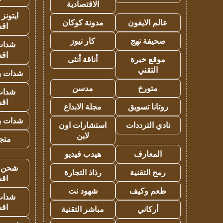
الاقتصادية
ايتونز
عالم الايفون
مدونة كوكان
اق
صحيفة نهج
كار نيوز
شدات
اق
موقع خبرة
أناقة أنثى
التقني
شدات بب
متورخ
مدسن
شدات
اق
روتانا تسويق
مجلة الابداع
شدات بب
نادي الترددات
استشارات اون
لاين
متجر 
المعارف
هيدب فيديو
شحن يل
رمح التقنية
رذاذ التجارة
اق
طعم وكيف
شهود نت
شدات
اق
أركاني
مباشر التقنية