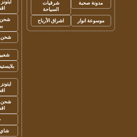
ايتونز
مدونة صحبة
شرقيات
اق
السياحة
شحن 
موسوعة انوار
اشراق الأرباح
بب
شحن يل
شعبية
بلايستي
ايتونز
اق
شحن يل
اق
ح
شاي 