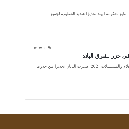
ad_] أصدر فريق الاستجابة لطوارئ الكمبيوتر (CERT-In) التابع لحكومة الهند تحذيرًا شديد الخطورة لجميع
81
0
ي جزر بشرق البلاد
من صحيفة اشراق العالم 24:[ad_1] إعلان: شاهد أجمل الأفلام والمسلسلات 2021 أصدرت اليابان تحذيرا من حدوث