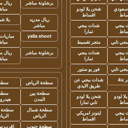
برشلونة مباشر
ريال م
 سعودي
شحن يلا لودو
مباش
ساط
اقساط
ريال مدريد
يلا ش
 ببجي
شدات ببجي
مباشر
ساط
تمارا
yalla shoot
مباريات 
جي تابي
متجر تقسيط
مباش
 ببجي
شدات ببجي
برشلونة مباشر
ريال م
ساط
تمارا
مباش
جي تابي
فور يو ستور
4u
شدات ببجي عن
سطحة الرياض
سطح
طريق الايدي
سطحة بين
سطح
ا لودو
شحن يلا لودو
المدن
هيدرو
ساط
تابي تمارا
سطحة شمال
سطحة 
 ببجي
ايتونز امريكي
الرياض
الري
ساط
اقساط
سطحة جنوب
اقرب س