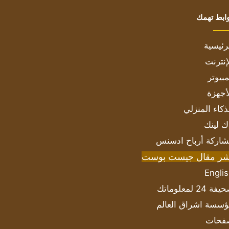
ابط تهمك
رئيسية
إنترنت
بيوتر
أجهزة
ذكاء المنزلي
ك لينك
اركة أرباح ادسنس
شر مقال جيست بوست
Engli
ة 24 لمعلوماتك
سسة اشراق العالم
فحات