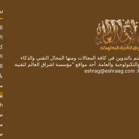
رو
ال
ال
كم
ال
 بالتدوين في كافة المجالات ومنها المجال التقني والذكاء
والتكنولوجية والعامة. أحد مواقع "مؤسسة اشراق العالم لتقنية
ال
:
eshrag@eshraag.com
با
مش
ن
sh
صحيف
مؤ
ص