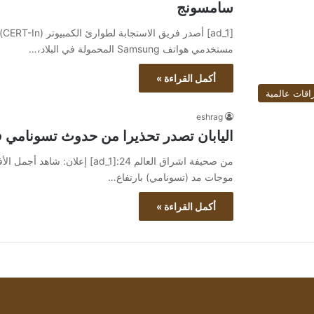
سامسونج
[1
مستخدمي هواتف Samsung المحمولة في البلاد،…
أكمل القراءة »
اقات عالمية
eshrag
اليابان تصدر تحذيرا من حدوث تسونامي ف
موجات مد (تسونامي) بارتفاع…
أكمل القراءة »